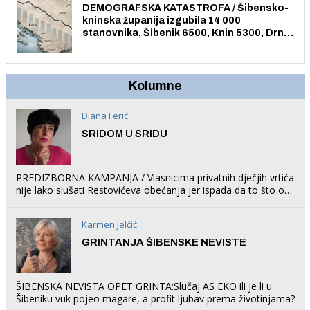
DEMOGRAFSKA KATASTROFA / Šibensko-
kninska županija izgubila 14 000
stanovnika, Šibenik 6500, Knin 5300, Drniš
1758, Skradin 625, Vodice 275...
Kolumne
Diana Ferić
SRIDOM U SRIDU
PREDIZBORNA KAMPANJA / Vlasnicima privatnih dječjih vrtića
nije lako slušati Restovićeva obećanja jer ispada da to što oni
rade u Šibeniku ne postoji
Karmen Jelčić
GRINTANJA ŠIBENSKE NEVISTE
ŠIBENSKA NEVISTA OPET GRINTA:Slučaj AS EKO ili je li u
Šibeniku vuk pojeo magare, a profit ljubav prema životinjama?