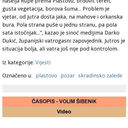
naselja Rupe prema Plastovu, brdovit teren,
gusta vegetacija, borova šuma... Problem je
vjetar, od jutra dosta jaka, na mahove i orkanska
bura. Pola strana puše u jednu stranu, pa pola
sata istočnjak...”, kazao je sinoć medijima Darko
Dukić, županijski vatrogasni zapovjednik. Jutros je
situacija bolja, ali vatra još nije pod kontrolom.
Iz kategorije:
Vijesti
Označeno u:
plastovo
pozar
skradinsko zalede
ČASOPIS - VOLIM ŠIBENIK
Video