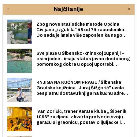
Najčitanije
Zbog nove statističke metode Općina
Civljane „izgubila” 46 od 74 zaposlenika.
Do sada je imala više zaposlenika nego
radno sposobnih osoba među svojih 170
stanovnika.
Sve plaže u Šibensko-kninskoj županiji –
osim jedne - imaju status javno dostupnog
pomorskog dobra u općoj upotrebi.
Pristup je slobodan i besplatan za sve
građane i posjetitelje.
KNJIGA NA KUĆNOM PRAGU / Šibenska
Gradska knjižnica „Juraj Šižgorić” uvela
besplatnu dostavu knjiga na kućnu adresu
električnim biciklom.
Ivan Zoričić, trener Karate kluba „ Šibenik
1066” za djecu iz kvarta pretvorio svoju
garažu u igraonicu, postavio ljuljačke i
trampolin i organizirao dječje ljetno kino.