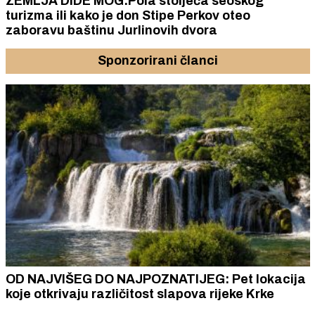
ZEMLJA DIDE MOG:Pola stoljeća seoskog
turizma ili kako je don Stipe Perkov oteo
zaboravu baštinu Jurlinovih dvora
Sponzorirani članci
OD NAJVIŠEG DO NAJPOZNATIJEG: Pet lokacija
koje otkrivaju različitost slapova rijeke Krke