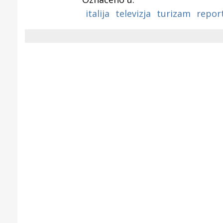
Puljanim
italija
televizja
turizam
repor