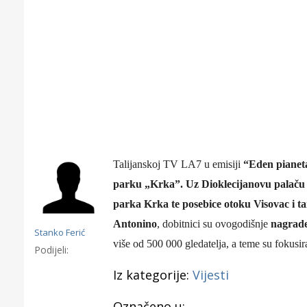
T
alijanskoj TV LA7 u emisiji
“Eden pianet
parku „Krka”. Uz
Dioklecijanov
u
palač
u
parka Krka
te
posebice otok
u
Visovac
i 
Antonino
, dobitnici
su
ovogodišnj
e
nagrade
Stanko Ferić
više od 500 000 gledatelja, a teme su fokusira
Podijeli:
Gornji tok
Iz kategorije:
Vijesti
Otkrijte h
edukativnom kampusu 
Označeno u: