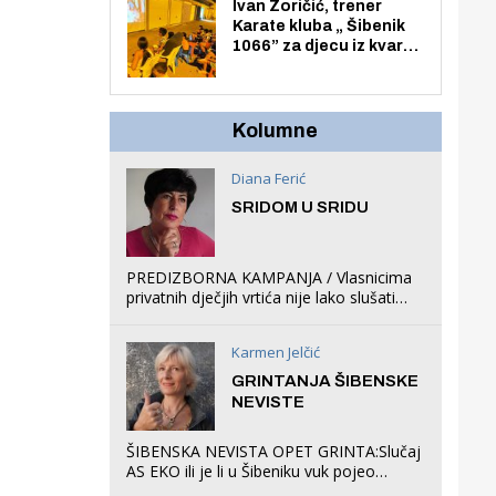
Zmajevac
Ivan Zoričić, trener
Karate kluba „ Šibenik
1066” za djecu iz kvarta
pretvorio svoju garažu
u igraonicu, postavio
ljuljačke i trampolin i
organizirao dječje
Kolumne
ljetno kino.
Diana Ferić
SRIDOM U SRIDU
PREDIZBORNA KAMPANJA / Vlasnicima
privatnih dječjih vrtića nije lako slušati
Restovićeva obećanja jer ispada da to
što oni rade u Šibeniku ne postoji
Karmen Jelčić
GRINTANJA ŠIBENSKE
NEVISTE
ŠIBENSKA NEVISTA OPET GRINTA:Slučaj
AS EKO ili je li u Šibeniku vuk pojeo
magare, a profit ljubav prema