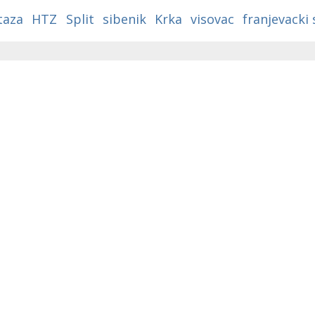
a
taza
HTZ
Split
sibenik
Krka
visovac
franjevacki