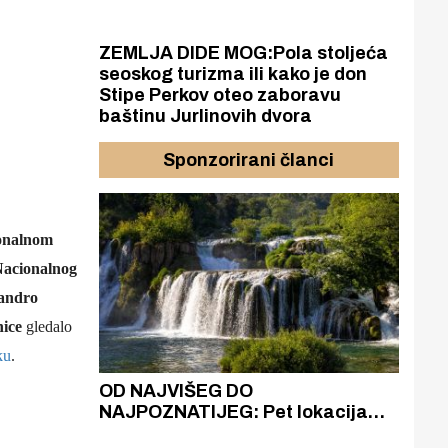
ZEMLJA DIDE MOG:Pola stoljeća
seoskog turizma ili kako je don
Stipe Perkov oteo zaboravu
baštinu Jurlinovih dvora
Sponzorirani članci
ionalnom
acionalnog
andro
nice
gleda
lo
ku
.
azak
OD NAJVIŠEG DO
ZA
zgrađeno
NAJPOZNATIJEG: Pet lokacija
AKA
ru
koje otkrivaju različitost slapova
isku