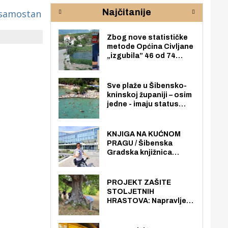
rijeke Krke
sud
Najčitanije
 samostan
pod
zaj
Zbog nove statističke
metode Općina Civljane
„izgubila” 46 od 74
zaposlenika. Do sada je
imala više zaposlenika
nego radno sposobnih
Sve plaže u Šibensko-
osoba među svojih 170
kninskoj županiji – osim
stanovnika.
jedne - imaju status
javno dostupnog
pomorskog dobra u
općoj upotrebi. Pristup
KNJIGA NA KUĆNOM
je slobodan i besplatan
PRAGU / Šibenska
za sve građane i
Gradska knjižnica
posjetitelje.
„Juraj Šižgorić” uvela
besplatnu dostavu
knjiga na kućnu adresu
PROJEKT ZAŠITE
električnim biciklom.
STOLJETNIH
HRASTOVA: Napravljen
prvi stručni pregled
hrastova na lokaciji