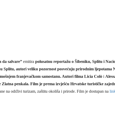
a da salvare”
emitira
polusatnu reportažu o Šibeniku, Splitu i Nac
u Splitu,
autori veliku pozornost posvećuju
prirodn
im
ljepot
ama
N
tamošnjem
franjevačko
m
samostan
u
.
Autori filma
Licia Colò
i
Aless
 Zlatna penkala.
Film je prema izvješću Hrvatske turističke zajed
ne na održivi turizam, zaštitu okoliša i prirode.
Film je dostupan na
lin
 Krke iz prve ruke -
Šibenik spreman za dol
ostel Titius u
električnih autobusa: i
NP Krka u
12 punionica na kolodvo