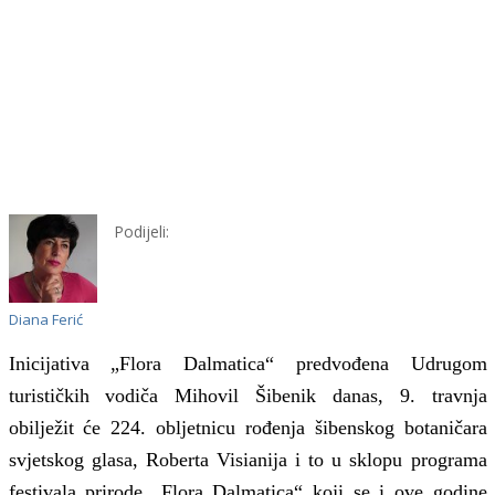
Podijeli:
Diana Ferić
Inicijativa „Flora Dalmatica“ predvođena Udrugom
turističkih vodiča Mihovil Šibenik
danas,
9. travnja
obilježit će 224. obljetnicu rođenja šibenskog botaničara
svjetskog glasa, Roberta Visianija
i to
u sklopu programa
festivala prirode „Flora Dalmatica“ koji se i ove godine