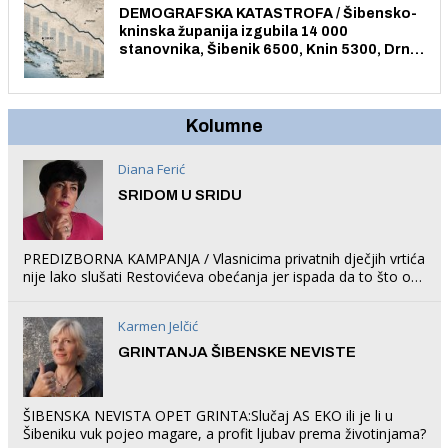
DEMOGRAFSKA KATASTROFA / Šibensko-
kninska županija izgubila 14 000
stanovnika, Šibenik 6500, Knin 5300, Drniš
1758, Skradin 625, Vodice 275...
Kolumne
Diana Ferić
SRIDOM U SRIDU
PREDIZBORNA KAMPANJA / Vlasnicima privatnih dječjih vrtića
nije lako slušati Restovićeva obećanja jer ispada da to što oni
rade u Šibeniku ne postoji
Karmen Jelčić
GRINTANJA ŠIBENSKE NEVISTE
ŠIBENSKA NEVISTA OPET GRINTA:Slučaj AS EKO ili je li u
Šibeniku vuk pojeo magare, a profit ljubav prema životinjama?