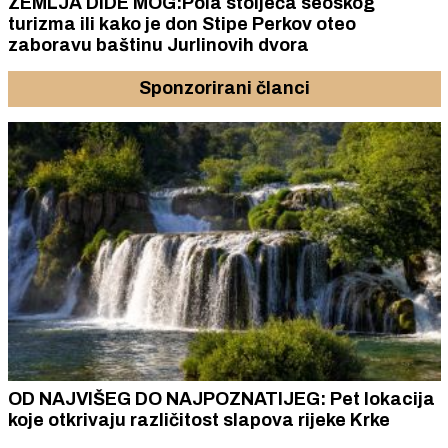
ZEMLJA DIDE MOG:Pola stoljeća seoskog
turizma ili kako je don Stipe Perkov oteo
zaboravu baštinu Jurlinovih dvora
Sponzorirani članci
OD NAJVIŠEG DO NAJPOZNATIJEG: Pet lokacija
koje otkrivaju različitost slapova rijeke Krke