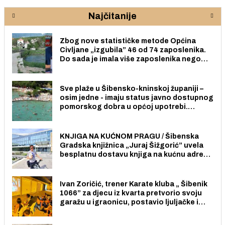
Najčitanije
Zbog nove statističke metode Općina
Civljane „izgubila” 46 od 74 zaposlenika.
Do sada je imala više zaposlenika nego
radno sposobnih osoba među svojih 170
stanovnika.
Sve plaže u Šibensko-kninskoj županiji –
osim jedne - imaju status javno dostupnog
pomorskog dobra u općoj upotrebi.
Pristup je slobodan i besplatan za sve
građane i posjetitelje.
KNJIGA NA KUĆNOM PRAGU / Šibenska
Gradska knjižnica „Juraj Šižgorić” uvela
besplatnu dostavu knjiga na kućnu adresu
električnim biciklom.
Ivan Zoričić, trener Karate kluba „ Šibenik
1066” za djecu iz kvarta pretvorio svoju
garažu u igraonicu, postavio ljuljačke i
trampolin i organizirao dječje ljetno kino.