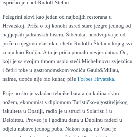
ispričao je chef Rudolf Štefan.
Pelegrini slovi kao jedan od najboljih restorana u
Hrvatskoj. Priča o toj konobi usred stare jezgre jednog od
najljepših jadranskih bisera, Šibenika, neodvojiva je od
priče o njegovu vlasniku, chefu Rudolfu Štefanu kojeg svi
znaju kao Rudija. A ta je priča pomalo nevjerojatna. On,
koji je sa svojim timom uspio steći Michelinovu zvjezdicu
i četiri toke u gastronomskom vodiču Gault&Millau,
naime, uopće nije bio kuhar, piše
Forbes Hrvatska.
Prije no što je svladao tehnike baratanja kulinarskim
nožem, ekonomist s diplomom Turističko-ugostiteljskog
fakulteta u Opatiji, radio je u struci u Solarisu i u
Deloitteu. Proveo je i godinu dana u Dublinu radeći u
odjelu nabave jednog puba. Nakon toga, na Visu je