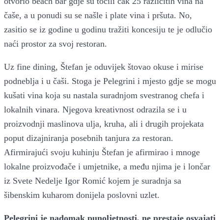
otvorio beach bar gdje su točili čak 25 različitih vina na
čaše, a u ponudi su se našle i plate vina i pršuta. No,
zasitio se iz godine u godinu tražiti koncesiju te je odlučio
naći prostor za svoj restoran.
Uz fine dining, Štefan je oduvijek štovao okuse i mirise
podneblja i u čaši. Stoga je Pelegrini i mjesto gdje se mogu
kušati vina koja su nastala suradnjom svestranog chefa i
lokalnih vinara. Njegova kreativnost odrazila se i u
proizvodnji maslinova ulja, kruha, ali i drugih projekata
poput dizajniranja posebnih tanjura za restoran.
Afirmirajući svoju kuhinju Štefan je afirmirao i mnoge
lokalne proizvođače i umjetnike, a među njima je i lončar
iz Svete Nedelje Igor Romić kojem je suradnja sa
šibenskim kuharom donijela poslovni uzlet.
Pelegrini je nadomak punoljetnosti, ne prestaje osvajati