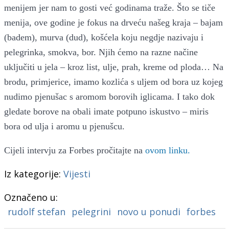
menijem jer nam to gosti već godinama traže. Što se tiče
menija, ove godine je fokus na drveću našeg kraja – bajam
(badem), murva (dud), košćela koju negdje nazivaju i
pelegrinka, smokva, bor. Njih ćemo na razne načine
uključiti u jela – kroz list, ulje, prah, kreme od ploda… Na
brodu, primjerice, imamo kozlića s uljem od bora uz kojeg
nudimo pjenušac s aromom borovih iglicama. I tako dok
gledate borove na obali imate potpuno iskustvo – miris
bora od ulja i aromu u pjenušcu.
Cijeli intervju za Forbes pročitajte na
ovom linku.
Iz kategorije:
Vijesti
Označeno u:
rudolf stefan
pelegrini
novo u ponudi
forbes