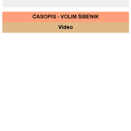
ČASOPIS - VOLIM ŠIBENIK
Video