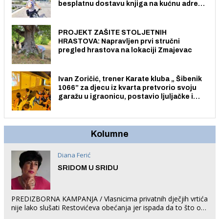
besplatnu dostavu knjiga na kućnu adresu
električnim biciklom.
PROJEKT ZAŠITE STOLJETNIH
HRASTOVA: Napravljen prvi stručni
pregled hrastova na lokaciji Zmajevac
Ivan Zoričić, trener Karate kluba „ Šibenik
1066” za djecu iz kvarta pretvorio svoju
garažu u igraonicu, postavio ljuljačke i
trampolin i organizirao dječje ljetno kino.
Kolumne
Diana Ferić
SRIDOM U SRIDU
PREDIZBORNA KAMPANJA / Vlasnicima privatnih dječjih vrtića
nije lako slušati Restovićeva obećanja jer ispada da to što oni
rade u Šibeniku ne postoji