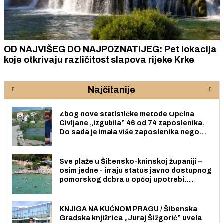
OD NAJVIŠEG DO NAJPOZNATIJEG: Pet lokacija
koje otkrivaju različitost slapova rijeke Krke
Najčitanije
Zbog nove statističke metode Općina
Civljane „izgubila” 46 od 74 zaposlenika.
Do sada je imala više zaposlenika nego
radno sposobnih osoba među svojih 170
stanovnika.
Sve plaže u Šibensko-kninskoj županiji –
osim jedne - imaju status javno dostupnog
pomorskog dobra u općoj upotrebi.
Pristup je slobodan i besplatan za sve
građane i posjetitelje.
KNJIGA NA KUĆNOM PRAGU / Šibenska
Gradska knjižnica „Juraj Šižgorić” uvela