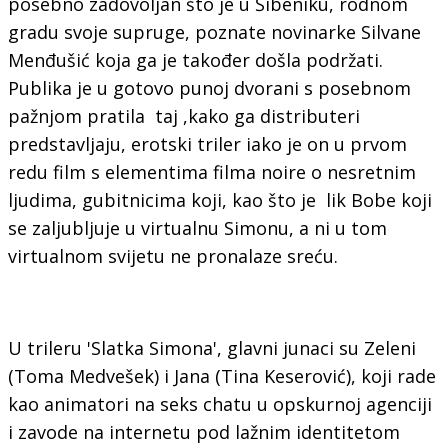
posebno zadovoljan što je u Šibeniku, rodnom
gradu svoje supruge, poznate novinarke Silvane
Menđušić koja ga je također došla podržati.
Publika je u gotovo punoj dvorani s posebnom
pažnjom pratila taj ,kako ga distributeri
predstavljaju, erotski triler iako je on u prvom
redu film s elementima filma noire o nesretnim
ljudima, gubitnicima koji, kao što je lik Bobe koji
se zaljubljuje u virtualnu Simonu, a ni u tom
virtualnom svijetu ne pronalaze sreću.
U trileru 'Slatka Simona', glavni junaci su Zeleni
(Toma Medvešek) i Jana (Tina Keserović), koji rade
kao animatori na seks chatu u opskurnoj agenciji
i zavode na internetu pod lažnim identitetom