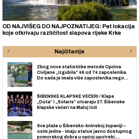
OD NAJVIŠEG DO NAJPOZNATIJEG: Pet lokacija
koje otkrivaju različitost slapova rijeke Krke
Najčitanije
Zbog nove statističke metode Općina
Civljane „izgubila” 46 od 74 zaposlenika.
Do sada je imala više zaposlenika nego
radno sposobnih osoba među svojih 170
stanovnika.
ŠIBENSKE KLAPSKE VEČERI / Klape
„Dota” i „Solaris” otvaraju 27. Šibenske
klapske večeri na Maloj loži
Sve plaže u Šibensko-kninskoj županiji –
osim jedne - imaju status javno dostupnog
pomorskog dobra u općoj upotrebi.