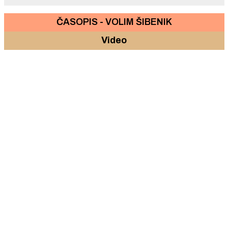
ČASOPIS - VOLIM ŠIBENIK
Video