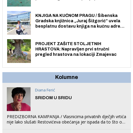
Pristup je slobodan i besplatan za sve
građane i posjetitelje.
KNJIGA NA KUĆNOM PRAGU / Šibenska
Gradska knjižnica „Juraj Šižgorić” uvela
besplatnu dostavu knjiga na kućnu adresu
električnim biciklom.
PROJEKT ZAŠITE STOLJETNIH
HRASTOVA: Napravljen prvi stručni
pregled hrastova na lokaciji Zmajevac
Kolumne
Diana Ferić
SRIDOM U SRIDU
PREDIZBORNA KAMPANJA / Vlasnicima privatnih dječjih vrtića
nije lako slušati Restovićeva obećanja jer ispada da to što oni
rade u Šibeniku ne postoji