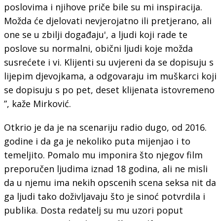
poslovima i njihove priče bile su mi inspiracija.
Možda će djelovati nevjerojatno ili pretjerano, ali
one se u zbilji događaju', a ljudi koji rade te
poslove su normalni, obični ljudi koje možda
susrećete i vi. Klijenti su uvjereni da se dopisuju s
lijepim djevojkama, a odgovaraju im muškarci koji
se dopisuju s po pet, deset klijenata istovremeno
”, kaže Mirković.
Otkrio je da je na scenariju radio dugo, od 2016.
godine i da ga je nekoliko puta mijenjao i to
temeljito. Pomalo mu imponira što njegov film
preporučen ljudima iznad 18 godina, ali ne misli
da u njemu ima nekih opscenih scena seksa nit da
ga ljudi tako doživljavaju što je sinoć potvrdila i
publika. Dosta redatelj su mu uzori poput