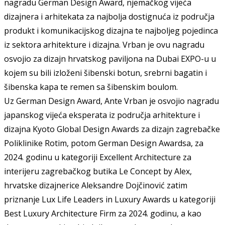
nagrad
u
German Design Award, njemačko
g
vijeć
a
dizajnera i arhitekata za najbolja dostignuća iz područja
produkt i komunikacijskog dizajna
te
najbolj
eg
pojedinca
iz sektora arhitekture i dizajna. Vrban je ovu nagradu
osvojio za dizajn hrvatskog paviljona na Dubai EXPO-u u
kojem su
bi
li
izložen
i
š
ibenski botun,
srebrni b
agatin i
š
ibenska kapa
te
remen
sa šibenskim boulom
.
Uz German Design Award, Ante Vrban je osvojio
n
agradu
japansko
g
vijeć
a
eksperata iz područja arhitekture i
dizajna
Kyoto Global Design Awards za dizajn zagrebačke
Poliklinike Rotim,
potom
German Design Awardsa, za
2024. godinu u kategoriji Excellent Architecture
za
interijeru zagrebačkog butika Le Concept by Alex,
hrvatske dizajnerice Aleksandre Dojčinović
zatim
priznanje Lux Life Leaders in Luxury Awards u kategoriji
Best Luxury Architecture Firm za 2024. godinu,
a kao