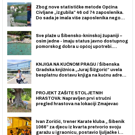
Zbog nove statističke metode Općina
Civljane „izgubila” 46 od 74 zaposlenika.
Do sada je imala više zaposlenika nego
radno sposobnih osoba među svojih 170
stanovnika.
Sve plaže u Šibensko-kninskoj županiji –
osim jedne - imaju status javno dostupnog
pomorskog dobra u općoj upotrebi.
Pristup je slobodan i besplatan za sve
građane i posjetitelje.
KNJIGA NA KUĆNOM PRAGU / Šibenska
Gradska knjižnica „Juraj Šižgorić” uvela
besplatnu dostavu knjiga na kućnu adresu
električnim biciklom.
PROJEKT ZAŠITE STOLJETNIH
HRASTOVA: Napravljen prvi stručni
pregled hrastova na lokaciji Zmajevac
Ivan Zoričić, trener Karate kluba „ Šibenik
1066” za djecu iz kvarta pretvorio svoju
garažu u igraonicu, postavio ljuljačke i