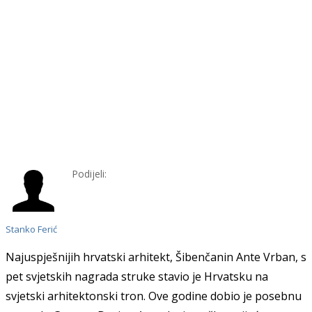
Podijeli:
Stanko Ferić
Najuspješnijih hrvatski arhitekt,
Šibenčanin
Ante Vrban,
s
pet svjetskih nagrada struke stav
io
je
Hrvatsku na
svjetsk
i
arhitektonsk
i tron. Ove godine dobio je
posebn
u