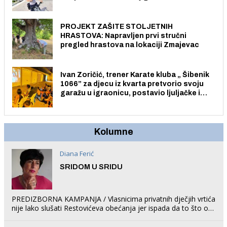
električnim biciklom.
PROJEKT ZAŠITE STOLJETNIH
HRASTOVA: Napravljen prvi stručni
pregled hrastova na lokaciji Zmajevac
Ivan Zoričić, trener Karate kluba „ Šibenik
1066” za djecu iz kvarta pretvorio svoju
garažu u igraonicu, postavio ljuljačke i
trampolin i organizirao dječje ljetno kino.
Kolumne
Diana Ferić
SRIDOM U SRIDU
PREDIZBORNA KAMPANJA / Vlasnicima privatnih dječjih vrtića
nije lako slušati Restovićeva obećanja jer ispada da to što oni
rade u Šibeniku ne postoji