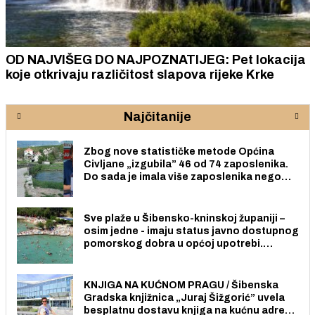
OD NAJVIŠEG DO NAJPOZNATIJEG: Pet lokacija
koje otkrivaju različitost slapova rijeke Krke
Najčitanije
Zbog nove statističke metode Općina
Civljane „izgubila” 46 od 74 zaposlenika.
Do sada je imala više zaposlenika nego
radno sposobnih osoba među svojih 170
stanovnika.
Sve plaže u Šibensko-kninskoj županiji –
osim jedne - imaju status javno dostupnog
pomorskog dobra u općoj upotrebi.
Pristup je slobodan i besplatan za sve
građane i posjetitelje.
KNJIGA NA KUĆNOM PRAGU / Šibenska
Gradska knjižnica „Juraj Šižgorić” uvela
besplatnu dostavu knjiga na kućnu adresu