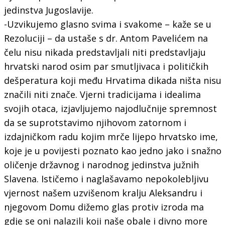
jedinstva Jugoslavije.
-Uzvikujemo glasno svima i svakome – kaže se u
Rezoluciji – da ustaše s dr. Antom Pavelićem na
čelu nisu nikada predstavljali niti predstavljaju
hrvatski narod osim par smutljivaca i političkih
dešperatura koji među Hrvatima dikada ništa nisu
značili niti znače. Vjerni tradicijama i idealima
svojih otaca, izjavljujemo najodlučnije spremnost
da se suprotstavimo njihovom zatornom i
izdajničkom radu kojim mrče lijepo hrvatsko ime,
koje je u povijesti poznato kao jedno jako i snažno
oličenje državnog i narodnog jedinstva južnih
Slavena. Ističemo i naglašavamo nepokolebljivu
vjernost našem uzvišenom kralju Aleksandru i
njegovom Domu dižemo glas protiv izroda ma
gdje se oni nalazili koji naše obale i divno more