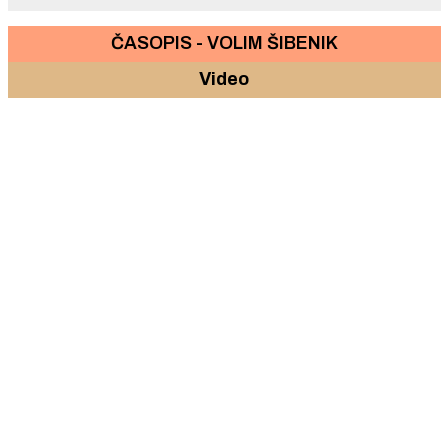
ČASOPIS - VOLIM ŠIBENIK
Video