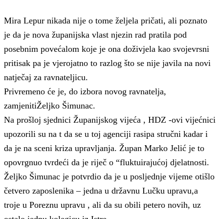
Mira Lepur nikada nije o tome željela pričati, ali poznato
je da je nova županijska vlast njezin rad pratila pod
posebnim povećalom koje je ona doživjela kao svojevrsni
pritisak pa je vjerojatno to razlog što se nije javila na novi
natječaj za ravnateljicu.
Privremeno će je, do izbora novog ravnatelja,
zamjenitiŽeljko Šimunac.
Na prošloj sjednici Županijskog vijeća , HDZ -ovi vijećnici
upozorili su na t da se u toj agenciji rasipa stručni kadar i
da je na sceni kriza upravljanja. Župan Marko Jelić je to
opovrgnuo tvrdeći da je riječ o “fluktuirajućoj djelatnosti.
Željko Šimunac je potvrdio da je u posljednje vijeme otišlo
četvero zaposlenika – jedna u državnu Lučku upravu,a
troje u Poreznu upravu , ali da su obili petero novih, uz
ostalo jednu kolegicu iz Istre.