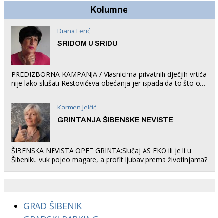
Kolumne
Diana Ferić
SRIDOM U SRIDU
PREDIZBORNA KAMPANJA / Vlasnicima privatnih dječjih vrtića
nije lako slušati Restovićeva obećanja jer ispada da to što oni
rade u Šibeniku ne postoji
Karmen Jelčić
GRINTANJA ŠIBENSKE NEVISTE
ŠIBENSKA NEVISTA OPET GRINTA:Slučaj AS EKO ili je li u
Šibeniku vuk pojeo magare, a profit ljubav prema životinjama?
GRAD ŠIBENIK