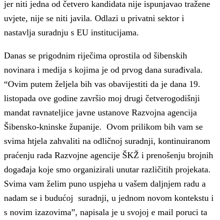
jer niti jedna od četvero kandidata nije ispunjavao tražene
uvjete, nije se niti javila. Odlazi u privatni sektor i
nastavlja suradnju s EU institucijama.
Danas se prigodnim riječima oprostila od šibenskih
novinara i medija s kojima je od prvog dana surađivala.
“Ovim putem željela bih vas obavijestiti da je dana 19.
listopada ove godine završio moj drugi četverogodišnji
mandat ravnateljice javne ustanove Razvojna agencija
Šibensko-kninske županije. Ovom prilikom bih vam se
svima htjela zahvaliti na odličnoj suradnji, kontinuiranom
praćenju rada Razvojne agencije ŠKŽ i prenošenju brojnih
događaja koje smo organizirali unutar različitih projekata.
Svima vam želim puno uspjeha u vašem daljnjem radu a
nadam se i budućoj suradnji, u jednom novom kontekstu i
s novim izazovima”, napisala je u svojoj e mail poruci ta