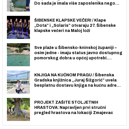
Do sada je imala više zaposlenika nego
radno sposobnih osoba među svojih 170
stanovnika.
ŠIBENSKE KLAPSKE VEČERI / Klape
„Dota” i „Solaris” otvaraju 27. Šibenske
klapske večeri na Maloj loži
Sve plaže u Šibensko-kninskoj županiji –
osim jedne - imaju status javno dostupnog
pomorskog dobra u općoj upotrebi.
Pristup je slobodan i besplatan za sve
građane i posjetitelje.
KNJIGA NA KUĆNOM PRAGU / Šibenska
Gradska knjižnica „Juraj Šižgorić” uvela
besplatnu dostavu knjiga na kućnu adresu
električnim biciklom.
PROJEKT ZAŠITE STOLJETNIH
HRASTOVA: Napravljen prvi stručni
pregled hrastova na lokaciji Zmajevac