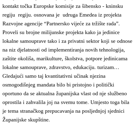
kontakt točka Europske komisije za šibensko - kninsku
regiju regiju. osnovana je udruga Emedea iz projekta
Razvojne agencije “Partnersko vijeće za tržište rada”.
Proveli su brojne milijunske projekta kako ja jedinice
lokalne samouprave tako i za privatni sektor koji se odnose
na niz djelatnosti od implementiranja novih tehnologija,
zaštite okoliša, marikulture, školstva, potpore jedinicama
lokalne samouprave, zdravstvo, edukaciju. turizam…
Gledajući samo taj kvantitativni učinak njezina
osmogodišnjeg mandata bilo bi pristojno i politički
oportuno da se aktualna županijska vlast od nje službeno
oprostila i zahvalila joj na svemu tome. Umjesto toga bila
je tema stranačkog prepucavanja na posljednjoj sjednici
Županijske skupštine.