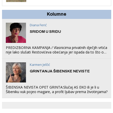
Kolumne
Diana Ferić
SRIDOM U SRIDU
PREDIZBORNA KAMPANJA / Vlasnicima privatnih dječjih vrtića
nije lako slušati Restovićeva obećanja jer ispada da to što oni
rade u Šibeniku ne postoji
Karmen Jelčić
GRINTANJA ŠIBENSKE NEVISTE
ŠIBENSKA NEVISTA OPET GRINTA:Slučaj AS EKO ili je li u
Šibeniku vuk pojeo magare, a profit ljubav prema životinjama?