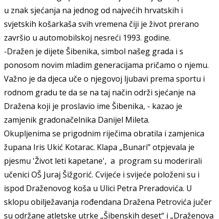
u znak sjećanja na jednog od najvećih hrvatskih i
svjetskih košarkaša svih vremena čiji je život prerano
završio u automobilskoj nesreći 1993. godine.
-Dražen je dijete Šibenika, simbol našeg grada i s
ponosom novim mladim generacijama pričamo o njemu.
Važno je da djeca uče o njegovoj ljubavi prema sportu i
rodnom gradu te da se na taj način održi sjećanje na
Dražena koji je proslavio ime Šibenika, - kazao je
zamjenik gradonačelnika Danijel Mileta.
Okupljenima se prigodnim riječima obratila i zamjenica
župana Iris Ukić Kotarac. Klapa „Bunari” otpjevala je
pjesmu 'Život leti kapetane', a program su moderirali
učenici OŠ Juraj Šižgorić. Cvijeće i svijeće položeni su i
ispod Draženovog koša u Ulici Petra Preradovića. U
sklopu obilježavanja rođendana Dražena Petrovića jučer
su održane atletske utrke „Šibenskih deset“ i „Draženova