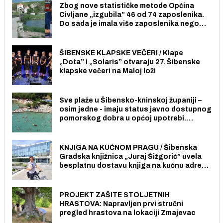
Zbog nove statističke metode Općina
Civljane „izgubila” 46 od 74 zaposlenika.
Do sada je imala više zaposlenika nego
radno sposobnih osoba među svojih 170
stanovnika.
ŠIBENSKE KLAPSKE VEČERI / Klape
„Dota” i „Solaris” otvaraju 27. Šibenske
klapske večeri na Maloj loži
Sve plaže u Šibensko-kninskoj županiji –
osim jedne - imaju status javno dostupnog
pomorskog dobra u općoj upotrebi.
Pristup je slobodan i besplatan za sve
građane i posjetitelje.
KNJIGA NA KUĆNOM PRAGU / Šibenska
Gradska knjižnica „Juraj Šižgorić” uvela
besplatnu dostavu knjiga na kućnu adresu
električnim biciklom.
PROJEKT ZAŠITE STOLJETNIH
HRASTOVA: Napravljen prvi stručni
pregled hrastova na lokaciji Zmajevac