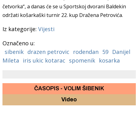
četvorka“, a danas će se u Sportskoj dvorani Baldekin
održati košarkaški turnir 22. kup Dražena Petrovića.
Iz kategorije:
Vijesti
Označeno u:
sibenik
drazen petrovic
rodendan
59
Danijel
Mileta
iris ukic kotarac
spomenik
kosarka
ČASOPIS - VOLIM ŠIBENIK
Video