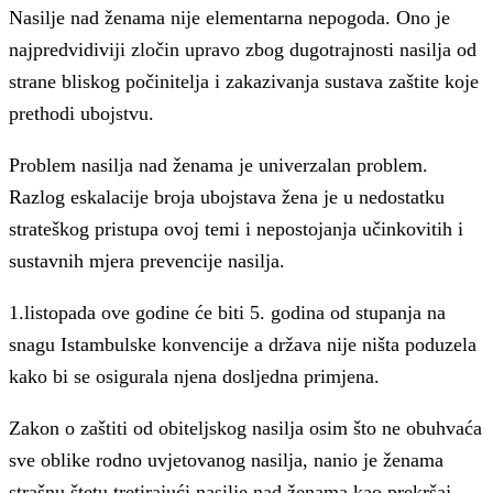
Nasilje nad ženama nije elementarna nepogoda. Ono je
najpredvidiviji zločin upravo zbog dugotrajnosti nasilja od
strane bliskog počinitelja i zakazivanja sustava zaštite koje
prethodi ubojstvu.
Problem nasilja nad ženama je univerzalan problem.
Razlog eskalacije broja ubojstava žena je u nedostatku
strateškog pristupa ovoj temi i nepostojanja učinkovitih i
sustavnih mjera prevencije nasilja.
1.listopada ove godine će biti 5. godina od stupanja na
snagu Istambulske konvencije a država nije ništa poduzela
kako bi se osigurala njena dosljedna primjena.
Zakon o zaštiti od obiteljskog nasilja osim što ne obuhvaća
sve oblike rodno uvjetovanog nasilja, nanio je ženama
strašnu štetu tretirajući nasilje nad ženama kao prekršaj,