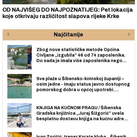
OD NAJVIŠEG DO NAJPOZNATIJEG: Pet lokacija
koje otkrivaju različitost slapova rijeke Krke
Najčitanije
Zbog nove statističke metode Općina
Civljane „izgubila” 46 od 74 zaposlenika.
Do sada je imala više zaposlenika nego
radno sposobnih osoba među svojih 170
stanovnika.
Sve plaže u Šibensko-kninskoj županiji –
osim jedne - imaju status javno dostupnog
pomorskog dobra u općoj upotrebi.
Pristup je slobodan i besplatan za sve
građane i posjetitelje.
KNJIGA NA KUĆNOM PRAGU / Šibenska
Gradska knjižnica „Juraj Šižgorić” uvela
besplatnu dostavu knjiga na kućnu adresu
električnim biciklom.
Ivan Zoričić, trener Karate kluba „ Šibenik