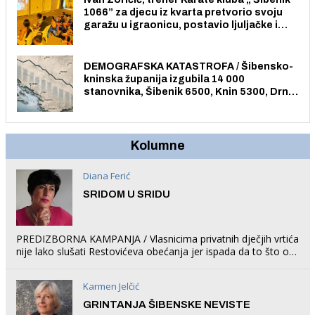
1066” za djecu iz kvarta pretvorio svoju
garažu u igraonicu, postavio ljuljačke i
trampolin i organizirao dječje ljetno kino.
DEMOGRAFSKA KATASTROFA / Šibensko-
kninska županija izgubila 14 000
stanovnika, Šibenik 6500, Knin 5300, Drniš
1758, Skradin 625, Vodice 275...
Kolumne
Diana Ferić
SRIDOM U SRIDU
PREDIZBORNA KAMPANJA / Vlasnicima privatnih dječjih vrtića
nije lako slušati Restovićeva obećanja jer ispada da to što oni
rade u Šibeniku ne postoji
Karmen Jelčić
GRINTANJA ŠIBENSKE NEVISTE