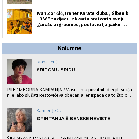
Ivan Zoričić, trener Karate kluba „ Šibenik
1066” za djecu iz kvarta pretvorio svoju
garažu u igraonicu, postavio ljuljačke i
trampolin i organizirao dječje ljetno kino.
Kolumne
Diana Ferić
SRIDOM U SRIDU
PREDIZBORNA KAMPANJA / Vlasnicima privatnih dječjih vrtića
nije lako slušati Restovićeva obećanja jer ispada da to što oni
rade u Šibeniku ne postoji
Karmen Jelčić
GRINTANJA ŠIBENSKE NEVISTE
ŠIBENSKA NEVISTA OPET GRINTA:Slučaj AS EKO ili je li u