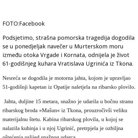
FOTO:Facebook
Podsjetimo, strašna pomorska tragedija dogodila
se u ponedjeljak navečer u Murterskom moru
između otoka Vrgade i Kornata, odnijela je život
61-godišnjeg kuhara Vratislava Ugrinića iz Tkona.
Nesreća se dogodila je motorna jahta, kojom je upravljao
51-godišnji kapetan iz Opatije naletjela na ribarsko plovilo.
Jahta, duljine 15 metara, snažno je udarila u bočnu stranu
ribarskog broda »Mašun« iz Tkona, prouzročivši veliku
materijalnu štetu. Kabina ribarskog plovila, u kojoj se
nalazila kuhinja i u njoj Ugrinić, pretrpjela je ozbiljna
oštećenja uslijed snažnog udarca.