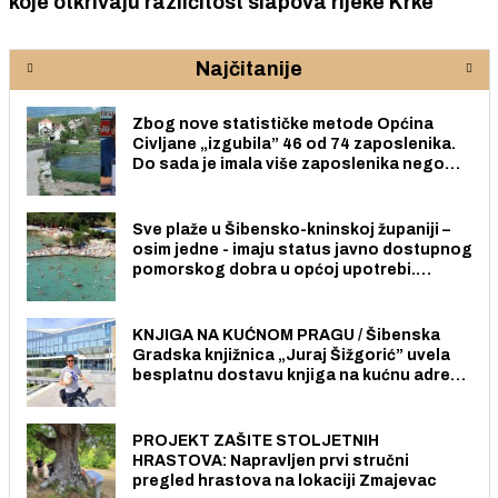
koje otkrivaju različitost slapova rijeke Krke
Najčitanije
Zbog nove statističke metode Općina
Civljane „izgubila” 46 od 74 zaposlenika.
Do sada je imala više zaposlenika nego
radno sposobnih osoba među svojih 170
stanovnika.
Sve plaže u Šibensko-kninskoj županiji –
osim jedne - imaju status javno dostupnog
pomorskog dobra u općoj upotrebi.
Pristup je slobodan i besplatan za sve
građane i posjetitelje.
KNJIGA NA KUĆNOM PRAGU / Šibenska
Gradska knjižnica „Juraj Šižgorić” uvela
besplatnu dostavu knjiga na kućnu adresu
električnim biciklom.
PROJEKT ZAŠITE STOLJETNIH
HRASTOVA: Napravljen prvi stručni
pregled hrastova na lokaciji Zmajevac