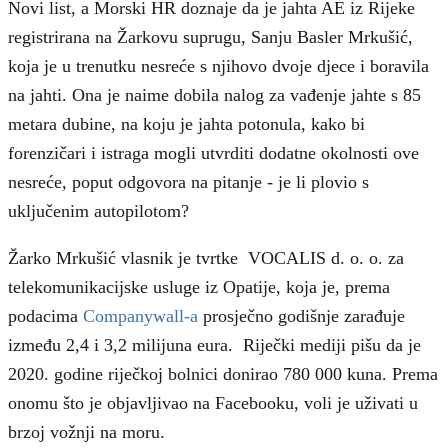
Novi list, a Morski HR doznaje da je jahta AE iz Rijeke
registrirana na Žarkovu suprugu, Sanju Basler Mrkušić,
koja je u trenutku nesreće s njihovo dvoje djece i boravila
na jahti. Ona je naime dobila nalog za vađenje jahte s 85
metara dubine, na koju je jahta potonula, kako bi
forenzičari i istraga mogli utvrditi dodatne okolnosti ove
nesreće, poput odgovora na pitanje - je li plovio s
uključenim autopilotom?
Žarko Mrkušić vlasnik je tvrtke VOCALIS d. o. o. za
telekomunikacijske usluge iz Opatije, koja je, prema
podacima
Companywall-a
prosječno godišnje zarađuje
između 2,4 i 3,2 milijuna eura. Riječki mediji pišu da je
2020. godine riječkoj bolnici donirao 780 000 kuna.
Prema
onomu što je objavljivao na Facebooku, voli je uživati u
brzoj vožnji na moru.