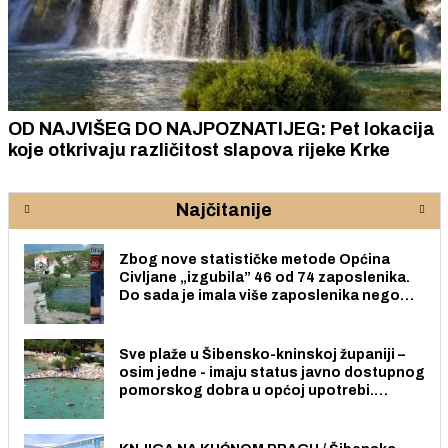
OD NAJVIŠEG DO NAJPOZNATIJEG: Pet lokacija
koje otkrivaju različitost slapova rijeke Krke
Najčitanije
Zbog nove statističke metode Općina
Civljane „izgubila” 46 od 74 zaposlenika.
Do sada je imala više zaposlenika nego
radno sposobnih osoba među svojih 170
stanovnika.
Sve plaže u Šibensko-kninskoj županiji –
osim jedne - imaju status javno dostupnog
pomorskog dobra u općoj upotrebi.
Pristup je slobodan i besplatan za sve
građane i posjetitelje.