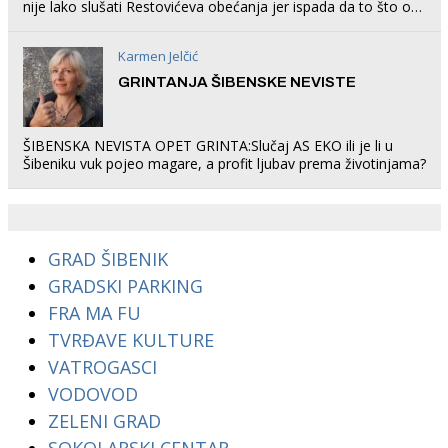
nije lako slušati Restovićeva obećanja jer ispada da to što oni
rade u Šibeniku ne postoji
Karmen Jelčić
GRINTANJA ŠIBENSKE NEVISTE
ŠIBENSKA NEVISTA OPET GRINTA:Slučaj AS EKO ili je li u
Šibeniku vuk pojeo magare, a profit ljubav prema životinjama?
GRAD ŠIBENIK
GRADSKI PARKING
FRA MA FU
TVRĐAVE KULTURE
VATROGASCI
VODOVOD
ZELENI GRAD
SOKOLARSKI CENTAR