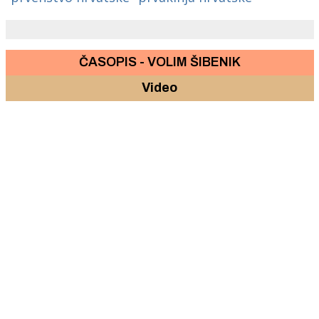
ČASOPIS - VOLIM ŠIBENIK
Video