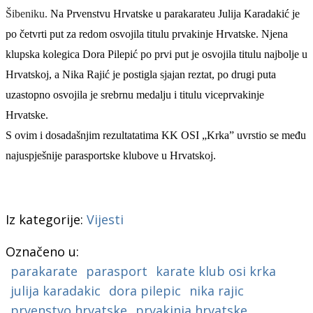
Šibeniku.
N
a Prvenstvu Hrvatske u parakarateu Julija Karadakić
je
po
četvrti put
za redom osvojila titulu prvakinje Hrvatske. Njena
klupska kolegica Dora Pilepić po prvi put je osvojila titulu najbolje u
Hrvatskoj, a
Nika Rajić
je postigla sjajan reztat, po
drugi put
a
uzastopno
osvojila je srebrnu medalju i titulu
viceprvakinj
e
Hrvatske.
S ovim i
dosadašnj
im
rezultat
atima KK OSI „Krka” uvrstio se među
najuspješnij
e
parasport
ske klubove u Hrvatskoj.
Iz kategorije:
Vijesti
Označeno u:
parakarate
parasport
karate klub osi krka
julija karadakic
dora pilepic
nika rajic
prvenstvo hrvatske
prvakinja hrvatske