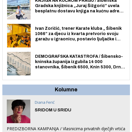
KNJIGA NA KUĆNOM PRAGU / Šibenska
Gradska knjižnica „Juraj Šižgorić” uvela
besplatnu dostavu knjiga na kućnu adresu
električnim biciklom.
Ivan Zoričić, trener Karate kluba „ Šibenik
1066” za djecu iz kvarta pretvorio svoju
garažu u igraonicu, postavio ljuljačke i
trampolin i organizirao dječje ljetno kino.
DEMOGRAFSKA KATASTROFA / Šibensko-
kninska županija izgubila 14 000
stanovnika, Šibenik 6500, Knin 5300, Drniš
1758, Skradin 625, Vodice 275...
Kolumne
Diana Ferić
SRIDOM U SRIDU
PREDIZBORNA KAMPANJA / Vlasnicima privatnih dječjih vrtića