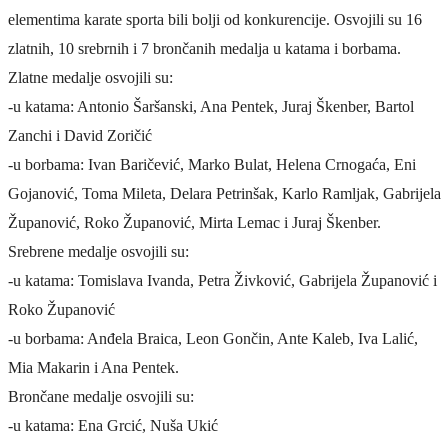
elementima karate sporta bili bolji od konkurencije. Osvojili su 16
zlatnih, 10 srebrnih i 7 brončanih medalja u katama i borbama.
Zlatne medalje osvojili su:
-u katama: Antonio Šaršanski, Ana Pentek, Juraj Škenber, Bartol
Zanchi i David Zoričić
-u borbama: Ivan Baričević, Marko Bulat, Helena Crnogaća, Eni
Gojanović, Toma Mileta, Delara Petrinšak, Karlo Ramljak, Gabrijela
Županović, Roko Županović, Mirta Lemac i Juraj Škenber.
Srebrene medalje osvojili su:
-u katama: Tomislava Ivanda, Petra Živković, Gabrijela Županović i
Roko Županović
-u borbama: Anđela Braica, Leon Gončin, Ante Kaleb, Iva Lalić,
Mia Makarin i Ana Pentek.
Brončane medalje osvojili su:
-u katama: Ena Grcić, Nuša Ukić