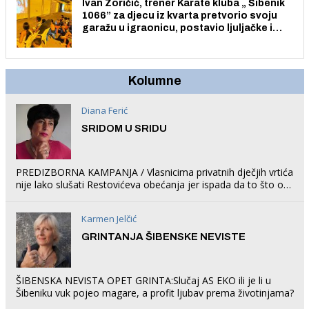
Ivan Zoričić, trener Karate kluba „ Šibenik
1066” za djecu iz kvarta pretvorio svoju
garažu u igraonicu, postavio ljuljačke i
trampolin i organizirao dječje ljetno kino.
Kolumne
Diana Ferić
SRIDOM U SRIDU
PREDIZBORNA KAMPANJA / Vlasnicima privatnih dječjih vrtića
nije lako slušati Restovićeva obećanja jer ispada da to što oni
rade u Šibeniku ne postoji
Karmen Jelčić
GRINTANJA ŠIBENSKE NEVISTE
ŠIBENSKA NEVISTA OPET GRINTA:Slučaj AS EKO ili je li u
Šibeniku vuk pojeo magare, a profit ljubav prema životinjama?