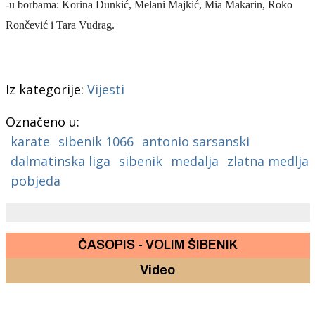
-u borbama: Korina Dunkić, Melani Majkić, Mia Makarin, Roko
Rončević i Tara Vudrag.
Iz kategorije:
Vijesti
Označeno u:
karate
sibenik 1066
antonio sarsanski
dalmatinska liga
sibenik
medalja
zlatna medlja
pobjeda
ČASOPIS - VOLIM ŠIBENIK
Video