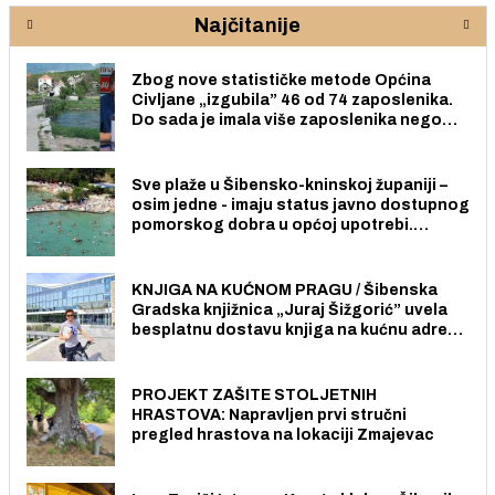
Najčitanije
Zbog nove statističke metode Općina
Civljane „izgubila” 46 od 74 zaposlenika.
Do sada je imala više zaposlenika nego
radno sposobnih osoba među svojih 170
stanovnika.
Sve plaže u Šibensko-kninskoj županiji –
osim jedne - imaju status javno dostupnog
pomorskog dobra u općoj upotrebi.
Pristup je slobodan i besplatan za sve
građane i posjetitelje.
KNJIGA NA KUĆNOM PRAGU / Šibenska
Gradska knjižnica „Juraj Šižgorić” uvela
besplatnu dostavu knjiga na kućnu adresu
električnim biciklom.
PROJEKT ZAŠITE STOLJETNIH
HRASTOVA: Napravljen prvi stručni
pregled hrastova na lokaciji Zmajevac