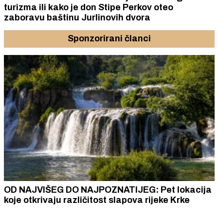
turizma ili kako je don Stipe Perkov oteo
zaboravu baštinu Jurlinovih dvora
Sponzorirani članci
OD NAJVIŠEG DO NAJPOZNATIJEG: Pet lokacija
koje otkrivaju različitost slapova rijeke Krke