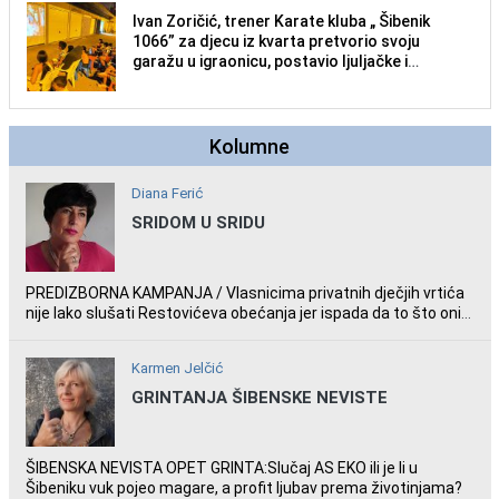
Ivan Zoričić, trener Karate kluba „ Šibenik
1066” za djecu iz kvarta pretvorio svoju
garažu u igraonicu, postavio ljuljačke i
trampolin i organizirao dječje ljetno kino.
Kolumne
Diana Ferić
SRIDOM U SRIDU
PREDIZBORNA KAMPANJA / Vlasnicima privatnih dječjih vrtića
nije lako slušati Restovićeva obećanja jer ispada da to što oni
rade u Šibeniku ne postoji
Karmen Jelčić
GRINTANJA ŠIBENSKE NEVISTE
ŠIBENSKA NEVISTA OPET GRINTA:Slučaj AS EKO ili je li u
Šibeniku vuk pojeo magare, a profit ljubav prema životinjama?