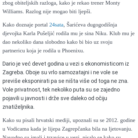
zbog obiteljskih razloga, kako je rekao trener Monty
Williams. Razlog nije mogao biti ljepši.
Kako doznaje portal
24sata
, Šarićeva dugogodišnja
djevojka Karla Pušeljić rodila mu je sina Niku. Klub mu je
dao nekoliko dana slobodno kako bi bio uz svoju
partnericu koja je rodila u Phoenixu.
Dario je već devet godina u vezi s ekonomisticom iz
Zagreba. Oboje su vrlo samozatajni i ne vole se
previše eksponirati pa se ništa više od toga ne zna.
Vole privatnost, tek nekoliko puta su se zajedno
pojavili u javnosti i drže sve daleko od očiju
znatiželjnika.
Kako su pisali hrvatski mediji, upoznali su se 2012. godine
u Vodicama kada je lijepa Zagrepčanka bila na ljetovanju.
Navodno su imali i trzavice u vezi, pisalo se kako su