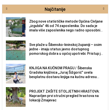
Najčitanije
Zbog nove statističke metode Općina Civljane
„izgubila” 46 od 74 zaposlenika. Do sada je
imala više zaposlenika nego radno sposobnih
osoba među svojih 170 stanovnika.
Sve plaže u Šibensko-kninskoj županiji – osim
jedne - imaju status javno dostupnog
pomorskog dobra u općoj upotrebi. Pristup je
slobodan i besplatan za sve građane i
posjetitelje.
KNJIGA NA KUĆNOM PRAGU / Šibenska
Gradska knjižnica „Juraj Šižgorić” uvela
besplatnu dostavu knjiga na kućnu adresu
električnim biciklom.
PROJEKT ZAŠITE STOLJETNIH HRASTOVA:
Napravljen prvi stručni pregled hrastova na
lokaciji Zmajevac