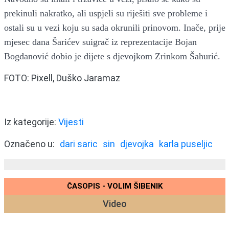
prekinuli nakratko, ali uspjeli su riješiti sve probleme i
ostali su u vezi koju su sada okrunili prinovom. Inače, prije
mjesec dana Šarićev suigrač iz reprezentacije Bojan
Bogdanović dobio je dijete s djevojkom Zrinkom Šahurić.
FOTO: Pixell, Duško Jaramaz
Iz kategorije:
Vijesti
Označeno u:
dari saric
sin
djevojka
karla puseljic
ČASOPIS - VOLIM ŠIBENIK
Video