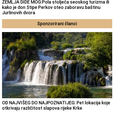
ZEMLJA DIDE MOG:Pola stoljeća seoskog turizma ili
kako je don Stipe Perkov oteo zaboravu baštinu
Jurlinovih dvora
Sponzorirani članci
OD NAJVIŠEG DO NAJPOZNATIJEG: Pet lokacija koje
otkrivaju različitost slapova rijeke Krke