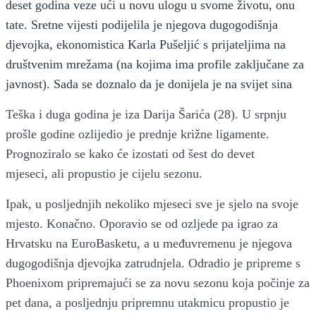
deset godina veze ući u novu ulogu u svome životu, onu
tate. Sretne vijesti podijelila je njegova dugogodišnja
djevojka, ekonomistica Karla Pušeljić s prijateljima na
društvenim mrežama (na kojima ima profile zaključane za
javnost). Sada se doznalo da je donijela je na svijet sina
Teška i duga godina je iza Darija Šarića (28). U srpnju
prošle godine ozlijedio je prednje križne ligamente.
Prognoziralo se kako će izostati od šest do devet
mjeseci, ali propustio je cijelu sezonu.
Ipak, u posljednjih nekoliko mjeseci sve je sjelo na svoje
mjesto. Konačno. Oporavio se od ozljede pa igrao za
Hrvatsku na EuroBasketu, a u međuvremenu je njegova
dugogodišnja djevojka zatrudnjela. Odradio je pripreme s
Phoenixom pripremajući se za novu sezonu koja počinje za
pet dana, a posljednju pripremnu utakmicu propustio je