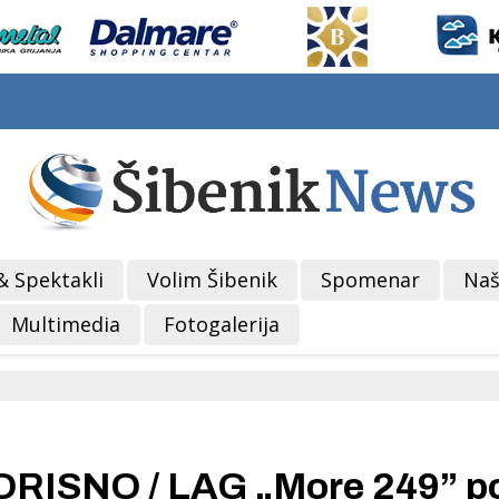
& Spektakli
Volim Šibenik
Spomenar
Naš
Multimedia
Fotogalerija
ISNO / LAG „More 249” po