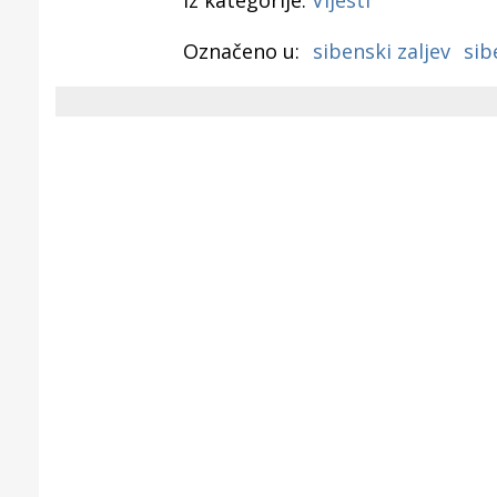
Iz kategorije:
Vijesti
Puljanim
Označeno u:
sibenski zaljev
sib