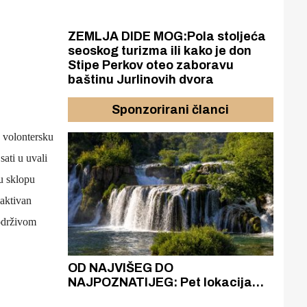
ZEMLJA DIDE MOG:Pola stoljeća
seoskog turizma ili kako je don
Stipe Perkov oteo zaboravu
baštinu Jurlinovih dvora
Sponzorirani članci
a
volontersk
u
9
sati u uvali
u sklopu
aktivan
održivom
azak
OD NAJVIŠEG DO
ZA
zgrađeno
NAJPOZNATIJEG: Pet lokacija
AKA
ru
koje otkrivaju različitost slapova
isku