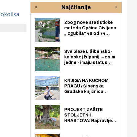
rijeke Krke
sud
Najčitanije
pod
 okolisa
zaj
Zbog nove statističke
metode Općina Civljane
„izgubila” 46 od 74
zaposlenika. Do sada je
imala više zaposlenika
nego radno sposobnih
Sve plaže u Šibensko-
osoba među svojih 170
kninskoj županiji – osim
stanovnika.
jedne - imaju status
javno dostupnog
pomorskog dobra u
općoj upotrebi. Pristup
KNJIGA NA KUĆNOM
je slobodan i besplatan
PRAGU / Šibenska
za sve građane i
Gradska knjižnica
posjetitelje.
„Juraj Šižgorić” uvela
besplatnu dostavu
knjiga na kućnu adresu
PROJEKT ZAŠITE
električnim biciklom.
STOLJETNIH
HRASTOVA: Napravljen
prvi stručni pregled
hrastova na lokaciji