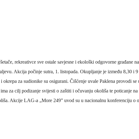
šetače, rekreativce
sve
ostale savjesne i
ekološki
odgovorne građane
n
ljevu. Akcija počinje sutra
, 1. listopada. Okupljanje je između 8,30 i
 i okrepa za sudionike su osigurani.
Čišćenje uvale Paklena provodi se 
i
ima za cilj podizanje svijesti o zaštiti i očuvanju okoliša te poticanj
e
na 
liša.
Akcije
LAG-a „More 2
4
9”
uvod su u
nacionalnu
konferenciju o 
 Krke iz prve ruke -
Šibenik spreman za dol
ostel Titius u
električnih autobusa: i
NP Krka u
12 punionica na kolodvo