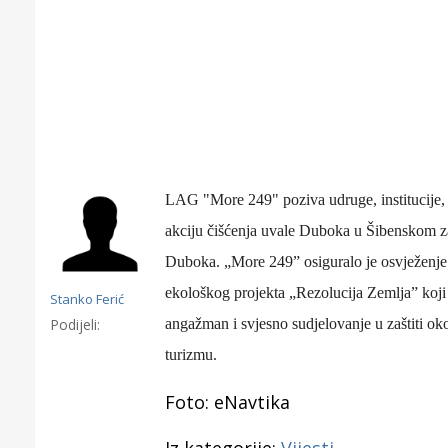
LAG "More 249" poziva udruge, institucije, 
akcij
u
čišćenja uvale Duboka u
Šibenskom za
Duboka. „
More 2
4
9” osiguralo je o
svježenje
ekološko
g
projekt
a
„Rezolucija Zemlja”
koj
Stanko Ferić
Podijeli:
angažman i svjesno sudjelovanje u zaštiti oko
turizmu.
Gornji tok
Foto: eNavtika
Otkrijte h
edukativnom kampusu 