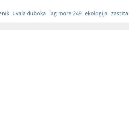
a
enik
uvala duboka
lag more 249
ekologija
zastita