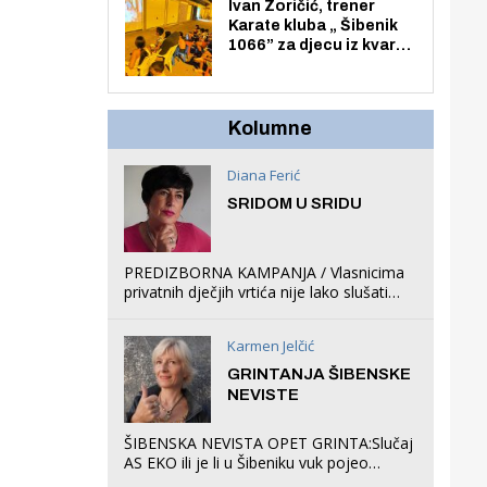
Zmajevac
Ivan Zoričić, trener
Karate kluba „ Šibenik
1066” za djecu iz kvarta
pretvorio svoju garažu
u igraonicu, postavio
ljuljačke i trampolin i
organizirao dječje
Kolumne
ljetno kino.
Diana Ferić
SRIDOM U SRIDU
PREDIZBORNA KAMPANJA / Vlasnicima
privatnih dječjih vrtića nije lako slušati
Restovićeva obećanja jer ispada da to
što oni rade u Šibeniku ne postoji
Karmen Jelčić
GRINTANJA ŠIBENSKE
NEVISTE
ŠIBENSKA NEVISTA OPET GRINTA:Slučaj
AS EKO ili je li u Šibeniku vuk pojeo
magare, a profit ljubav prema