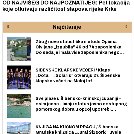
OD NAJVIŠEG DO NAJPOZNATIJEG: Pet lokacija
koje otkrivaju različitost slapova rijeke Krke
Najčitanije
Zbog nove statističke metode Općina
Civljane „izgubila” 46 od 74 zaposlenika.
Do sada je imala više zaposlenika nego
radno sposobnih osoba među svojih 170
stanovnika.
ŠIBENSKE KLAPSKE VEČERI / Klape
„Dota” i „Solaris” otvaraju 27. Šibenske
klapske večeri na Maloj loži
Sve plaže u Šibensko-kninskoj županiji –
osim jedne - imaju status javno dostupnog
pomorskog dobra u općoj upotrebi.
Pristup je slobodan i besplatan za sve
građane i posjetitelje.
KNJIGA NA KUĆNOM PRAGU / Šibenska
Gradska knjižnica „Juraj Šižgorić” uvela