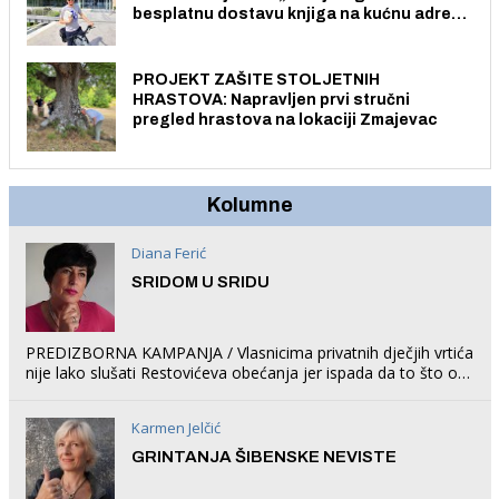
besplatnu dostavu knjiga na kućnu adresu
električnim biciklom.
PROJEKT ZAŠITE STOLJETNIH
HRASTOVA: Napravljen prvi stručni
pregled hrastova na lokaciji Zmajevac
Kolumne
Diana Ferić
SRIDOM U SRIDU
PREDIZBORNA KAMPANJA / Vlasnicima privatnih dječjih vrtića
nije lako slušati Restovićeva obećanja jer ispada da to što oni
rade u Šibeniku ne postoji
Karmen Jelčić
GRINTANJA ŠIBENSKE NEVISTE