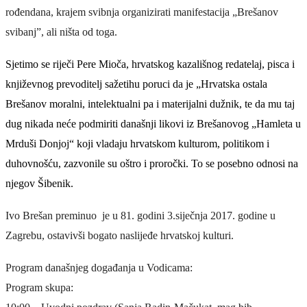
rođendana, krajem svibnja organizirati manifestacija „Brešanov
svibanj”, ali ništa od toga.
Sjetimo se riječi Pere Mioča, hrvatskog kazališnog redatelaj, pisca i
književnog prevoditelj sažetihu poruci da je „Hrvatska ostala
Brešanov moralni, intelektualni pa i materijalni dužnik, te da mu taj
dug nikada neće podmiriti današnji likovi iz Brešanovog „Hamleta u
Mrduši Donjoj“ koji vladaju hrvatskom kulturom, politikom i
duhovnošću, zazvonile su oštro i proročki. To se posebno odnosi na
njegov Šibenik.
Ivo Brešan preminuo je u 81. godini 3.siječnja 2017. godine u
Zagrebu, ostavivši bogato naslijeđe hrvatskoj kulturi.
Program današnjeg događanja u Vodicama:
Program skupa: