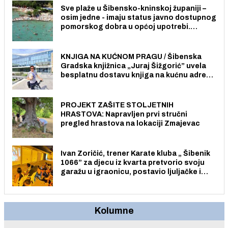
Sve plaže u Šibensko-kninskoj županiji –
osim jedne - imaju status javno dostupnog
pomorskog dobra u općoj upotrebi.
Pristup je slobodan i besplatan za sve
građane i posjetitelje.
KNJIGA NA KUĆNOM PRAGU / Šibenska
Gradska knjižnica „Juraj Šižgorić” uvela
besplatnu dostavu knjiga na kućnu adresu
električnim biciklom.
PROJEKT ZAŠITE STOLJETNIH
HRASTOVA: Napravljen prvi stručni
pregled hrastova na lokaciji Zmajevac
Ivan Zoričić, trener Karate kluba „ Šibenik
1066” za djecu iz kvarta pretvorio svoju
garažu u igraonicu, postavio ljuljačke i
trampolin i organizirao dječje ljetno kino.
Kolumne