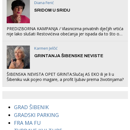
Diana Ferić
SRIDOM U SRIDU
PREDIZBORNA KAMPANJA / Vlasnicima privatnih dječjih vrtića
nije lako slušati Restovićeva obećanja jer ispada da to što oni
rade u Šibeniku ne postoji
Karmen Jelčić
GRINTANJA ŠIBENSKE NEVISTE
ŠIBENSKA NEVISTA OPET GRINTA:Slučaj AS EKO ili je li u
Šibeniku vuk pojeo magare, a profit ljubav prema životinjama?
GRAD ŠIBENIK
GRADSKI PARKING
FRA MA FU