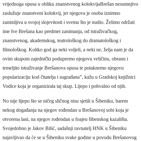
vrijednoga opusa u obliku znanstvenog kolokvijaBrešan nesumnjivo
zaslužuje znanstveni kolokvij, jer njegova je osoba iznimno
zanimljiva u svojoj slojevitosti i svemu što je nudio. Želimo održati
ime Ive Brešana kao predmet zanimanja, od istraživačkog,
znanstvenog, akademskog, teatrološkog do dramatološkog i
filmološkog. Koliko god ga neki voljeli, a neki ne, želja nam je da
ovim skupom zajednički podupremo njegovu veličinu, obranu i
temeljito istraživanje Brešanova opusa te potaknemo njegovu
popularizaciju kod čitatelja i sugrađana”, kažu u Gradskoj knjižnici
Vodice koja je organizirala taj skup. Lijepo i pohvalno od njih.
No nije lijepo što se ničeg sličnog nisu sjetili u Šibeniku, barem
nekog događanja na njegov rođendan u Brešanovoj sobi koja je
otvorena lani, na njegov rođendan u foajeu šibenskog kazališta.
Svojedobno je Jakov Bilić, sadašnji ravnatelj HNK u Šibeniku
najavljivao da će se u Šibeniku svake godine u povodu Brešanovog