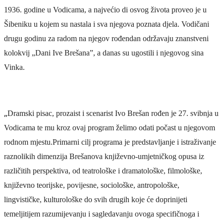
1936. godine u Vodicama, a najvećio di osvog života proveo je u
Šibeniku u kojem su nastala i sva njegova poznata djela. Vodičani
drugu godinu za radom na njegov rođendan održavaju znanstveni
kolokvij „Dani Ive Brešana”, a danas su ugostili i njegovog sina
Vinka.
„
Dramski pisac, prozaist i scenarist Ivo Brešan rođen je 27. svibnja u
Vodicama te mu kroz ovaj program želimo odati počast u njegovom
rodnom mjestu.Primarni cilj programa je predstavljanje i istraživanje
raznolikih dimenzija Brešanova književno-umjetničkog opusa iz
različitih perspektiva, od teatrološke i dramatološke, filmološke,
književno teorijske, povijesne, sociološke, antropološke,
lingvističke, kulturološke do svih drugih koje će doprinijeti
temeljitijem razumijevanju i sagledavanju ovoga specifičnoga i