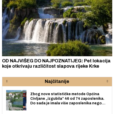
OD NAJVIŠEG DO NAJPOZNATIJEG: Pet lokacija
koje otkrivaju različitost slapova rijeke Krke
Najčitanije
Zbog nove statističke metode Općina
Civljane „izgubila” 46 od 74 zaposlenika.
Do sada je imala više zaposlenika nego
radno sposobnih osoba među svojih 170
stanovnika.