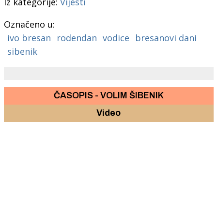
Iz kategorije:
Vijesti
Označeno u:
ivo bresan
rodendan
vodice
bresanovi dani
sibenik
ČASOPIS - VOLIM ŠIBENIK
Video