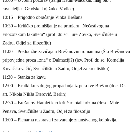
10:00 – Uvodni pozdrav (Sanja Radin-Mačukat, mag.bib.,
ravnateljica Gradske knjižnice Vodice)
10:15 – Prigodno obraćanje Vinka Brešana
10:30 – Kritičko promišljanje na primjeru „Nečastivog na
Filozofskom fakultetu“ (prof. dr. sc. Jure Zovko, Sveučilište u
Zadru, Odjel za filozofiju)
11:00 – Predodžbe zavičaja u Brešanovim romanima (Što Brešanova
pripovjedna proza „zna“ o Dalmaciji?) (izv. Prof. dr. sc. Kornelija
Kuvač-Levačić, Sveučilište u Zadru, Odjel za kroatistiku)
11:30 – Stanka za kavu
12:00 – Kratki kurs dugog propadanja iz pera Ive Brešan (doc. Dr.
art. Nikola Nikša Eterović, Berlin)
12:30 – Brešanov Hamlet kao kritičar totalitarizma (dr.sc. Mate
Penava, Sveučilište u Zadru, Odjel za filozofiju
13:00 – Plenarna rasprava i zatvaranje znanstvenog kolokvija.