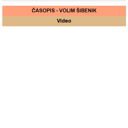
ČASOPIS - VOLIM ŠIBENIK
Video