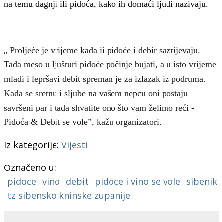
na temu dagnji ili pidoća, kako ih domaći ljudi nazivaju.
„
P
roljeće je vrijeme kada i
i pidoće i debir
sazrijevaju.
Tada meso u ljušturi pidoće počinje bujati, a u isto vrijeme
mladi i lepršavi debit spreman je za izlazak iz podruma.
Kada se sretnu i sljube na vašem nepcu oni postaju
savršeni par i tada shvatite ono što vam želimo reći -
Pidoća & Debit se vole”,
kažu organizatori.
Iz kategorije:
Vijesti
Označeno u:
pidoce
vino
debit
pidoce i vino se vole
sibenik
tz sibensko kninske zupanije