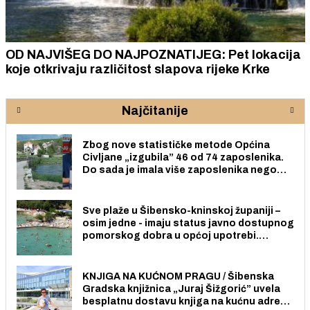
OD NAJVIŠEG DO NAJPOZNATIJEG: Pet lokacija
koje otkrivaju različitost slapova rijeke Krke
Najčitanije
Zbog nove statističke metode Općina
Civljane „izgubila” 46 od 74 zaposlenika.
Do sada je imala više zaposlenika nego
radno sposobnih osoba među svojih 170
stanovnika.
Sve plaže u Šibensko-kninskoj županiji –
osim jedne - imaju status javno dostupnog
pomorskog dobra u općoj upotrebi.
Pristup je slobodan i besplatan za sve
građane i posjetitelje.
KNJIGA NA KUĆNOM PRAGU / Šibenska
Gradska knjižnica „Juraj Šižgorić” uvela
besplatnu dostavu knjiga na kućnu adresu