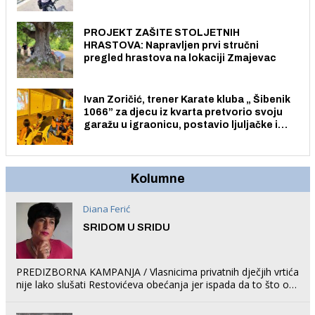
električnim biciklom.
PROJEKT ZAŠITE STOLJETNIH
HRASTOVA: Napravljen prvi stručni
pregled hrastova na lokaciji Zmajevac
Ivan Zoričić, trener Karate kluba „ Šibenik
1066” za djecu iz kvarta pretvorio svoju
garažu u igraonicu, postavio ljuljačke i
trampolin i organizirao dječje ljetno kino.
Kolumne
Diana Ferić
SRIDOM U SRIDU
PREDIZBORNA KAMPANJA / Vlasnicima privatnih dječjih vrtića
nije lako slušati Restovićeva obećanja jer ispada da to što oni
rade u Šibeniku ne postoji