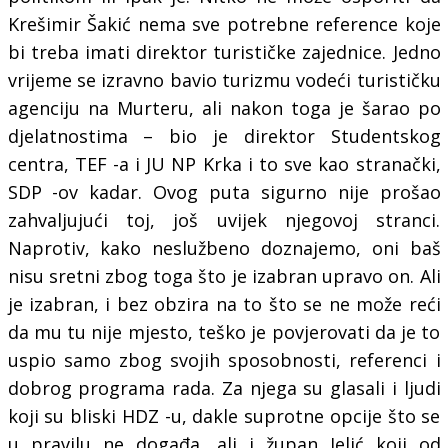
Krešimir Šakić nema sve potrebne reference koje
bi treba imati direktor turističke zajednice. Jedno
vrijeme se izravno bavio turizmu vodeći turističku
agenciju na Murteru, ali nakon toga je šarao po
djelatnostima – bio je direktor Studentskog
centra, TEF -a i JU NP Krka i to sve kao stranački,
SDP -ov kadar. Ovog puta sigurno nije prošao
zahvaljujući toj, još uvijek njegovoj stranci.
Naprotiv, kako neslužbeno doznajemo, oni baš
nisu sretni zbog toga što je izabran upravo on. Ali
je izabran, i bez obzira na to što se ne može reći
da mu tu nije mjesto, teško je povjerovati da je to
uspio samo zbog svojih sposobnosti, referenci i
dobrog programa rada. Za njega su glasali i ljudi
koji su bliski HDZ -u, dakle suprotne opcije što se
u pravilu ne događa, ali i župan Jelić koji od