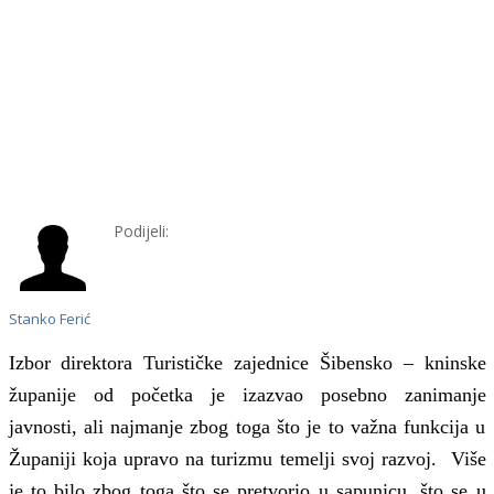
Podijeli:
Stanko Ferić
Izbor direktora Turističke zajednice Šibensko – kninske
županije od početka je izazvao posebno zanimanje
javnosti, ali najmanje zbog toga što je to važna funkcija u
Županiji koja upravo na turizmu temelji svoj razvoj. Više
je to bilo zbog toga što se pretvorio u sapunicu, što se u