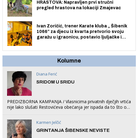
HRASTOVA: Napravljen prvi stručni
pregled hrastova na lokaciji Zmajevac
Ivan Zoričić, trener Karate kluba „ Šibenik
1066” za djecu iz kvarta pretvorio svoju
garažu u igraonicu, postavio ljuljačke i
trampolin i organizirao dječje ljetno kino.
Kolumne
Diana Ferić
SRIDOM U SRIDU
PREDIZBORNA KAMPANJA / Vlasnicima privatnih dječjih vrtića
nije lako slušati Restovićeva obećanja jer ispada da to što oni
rade u Šibeniku ne postoji
Karmen Jelčić
GRINTANJA ŠIBENSKE NEVISTE