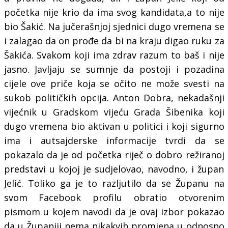
početka nije krio da ima svog kandidata,a to nije
bio Šakić.
Na
jučerašnjoj sjednici dugo vremena
se
i zalagao da on prođe da bi na kraju digao ruku za
Šakića. Svakom koji ima zdrav razum to baš i nije
jasno.
J
avljaju se sumnje
da postoji i
pozadina
cijele ove priče koja se očito ne može svesti na
sukob političkih opcija. Anton Dobra, nekadašnji
vijećnik u Gradskom vijeću Grada Šibenika koji
dugo vremena bio aktivan u politici i koji sigurno
ima i autsajderske informacije tvrdi da
se
pokazalo da je
od početka
riječ o
dobro režiranoj
predstavi u kojoj je sudjelovao, navodno, i župan
Jelić.
Toliko ga je to razljutilo da se Županu
na
svom Facebook profilu obratio otvorenim
pismom u kojem navodi da je ovaj izbor pokazao
da u Županiji nema nikakvih promjena u odnosno