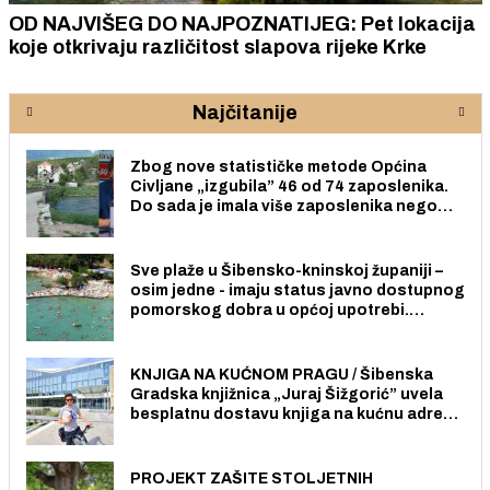
OD NAJVIŠEG DO NAJPOZNATIJEG: Pet lokacija
koje otkrivaju različitost slapova rijeke Krke
Najčitanije
Zbog nove statističke metode Općina
Civljane „izgubila” 46 od 74 zaposlenika.
Do sada je imala više zaposlenika nego
radno sposobnih osoba među svojih 170
stanovnika.
Sve plaže u Šibensko-kninskoj županiji –
osim jedne - imaju status javno dostupnog
pomorskog dobra u općoj upotrebi.
Pristup je slobodan i besplatan za sve
građane i posjetitelje.
KNJIGA NA KUĆNOM PRAGU / Šibenska
Gradska knjižnica „Juraj Šižgorić” uvela
besplatnu dostavu knjiga na kućnu adresu
električnim biciklom.
PROJEKT ZAŠITE STOLJETNIH