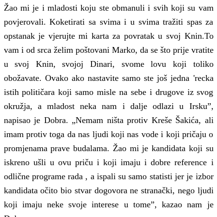
Žao mi je i mladosti koju ste obmanuli i svih koji su vam
povjerovali. Koketirati sa svima i u svima tražiti spas za
opstanak je vjerujte mi karta za povratak u svoj Knin.To
vam i od srca želim poštovani Marko, da se što prije vratite
u svoj Knin, svojoj Dinari, svome lovu koji toliko
obožavate. Ovako ako nastavite samo ste još jedna 'recka
istih političara koji samo misle na sebe i drugove iz svog
okružja, a mladost neka nam i dalje odlazi u Irsku”,
napisao je Dobra. „Nemam ništa protiv Kreše Šakića, ali
imam protiv toga da nas ljudi koji nas vode i koji pričaju o
promjenama prave budalama. Žao mi je kandidata koji su
iskreno ušli u ovu priču i koji imaju i dobre reference i
odlične programe rada , a ispali su samo statisti jer je izbor
kandidata očito bio stvar dogovora ne stranački, nego ljudi
koji imaju neke svoje interese u tome”, kazao nam je