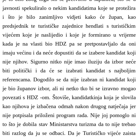
javnosti spekuliralo o nekim kandidatima koje se protežira
i što je bilo zanimljivo vidjeti kako će župan, kao
predsjednik te turističke zajednice hendlati s turističkim
vijećem koje je naslijedio i koje je formirano u vrijeme
kada je na vlasti bio HDZ pa se pretpostavljalo da oni
imaju većinu i da neće dopustiti da se izabere kandidat koji
nije njihov. Sigurno nitko nije imao iluziju da izbor neće
biti politički i da će se izabrati kandidat s najboljim
referencama. Dogodilo se da nije izabran ni kandidat koji
je bio županov izbor, ali ni netko tko bi se izravno mogao
povezati s HDZ -om. Štoviše, kandidatkinja koja je slovila
kao njihova je izbačena odmah nakon drugog natječaja jer
nije potpisala priloženi program rada. Nije joj pomoglo ni
to što je dobila stav Ministarstva turizma da to nije trebao
biti razlog da ju se odbaci. Da je Turističko vijeće zaista