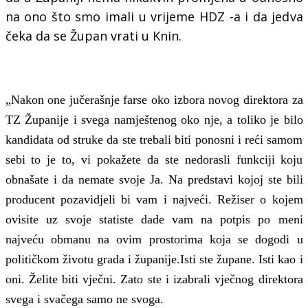
na ono što smo imali u vrijeme HDZ -a i da jed
v
a
čeka da se
Župan
vrati u Knin.
„Nakon one jučerašnje farse oko izbora novog direktora za
TZ Županije i svega namještenog oko nje, a toliko je bilo
kandidata od struke da ste trebali biti ponosni i reći samom
sebi to je to, vi pokažete da ste nedorasli funkciji koju
obnašate i da nemate svoje Ja. Na predstavi kojoj ste bili
producent pozavidjeli bi vam i najveći. Režiser o kojem
ovisite uz svoje statiste dade vam na potpis po meni
najveću obmanu na ovim prostorima koja se dogodi u
političkom životu grada i županije.Isti ste župane. Isti kao i
oni. Želite biti vječni. Zato ste i izabrali vječnog direktora
svega i svačega samo ne svoga.