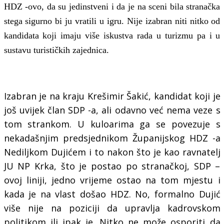
HDZ -ovo, da su jedinstveni i da je na sceni bila stranačka
stega sigurno bi ju vratili u igru. Nije izabran niti nitko od
kandidata koji imaju više iskustva rada u turizmu pa i u
sustavu turističkih zajednica.
Izabran je na kraju Krešimir Šakić, kandidat koji je
još uvijek član SDP -a, ali odavno već nema veze s
tom strankom. U kuloarima ga se povezuje s
nekadašnjim predsjednikom Županijskog HDZ -a
Nediljkom Dujićem i to nakon što je kao ravnatelj
JU NP Krka, što je postao po stranačkoj, SDP –
ovoj liniji, jedno vrijeme ostao na tom mjestu i
kada je na vlast došao HDZ. No, formalno Dujić
više nije na poziciji da upravlja kadrovskom
politikom ili ipak je. Nitko ne može osporiti da