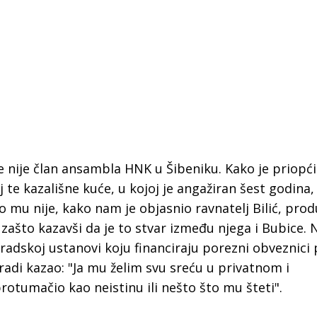
 nije član ansambla HNK u Šibeniku. Kako je priopć
 te kazališne kuće, u kojoj je angažiran šest godina
o mu nije, kako nam je objasnio ravnatelj Bilić, pro
i zašto kazavši da je to stvar između njega i Bubice.
 gradskoj ustanovi koju financiraju porezni obveznici 
radi kazao: "Ja mu želim svu sreću u privatnom i
 Krke iz prve ruke -
Šibenik spreman za dol
rotumačio kao neistinu ili nešto što mu šteti".
ostel Titius u
električnih autobusa: i
NP Krka u
12 punionica na kolodvo