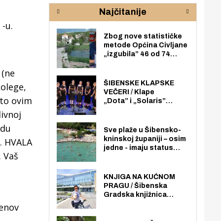
rijeke Krke
sud
Najčitanije
pod
zaj
 -u.
Zbog nove statističke
metode Općina Civljane
„izgubila” 46 od 74
zaposlenika. Do sada je
 (ne
imala više zaposlenika
nego radno sposobnih
ŠIBENSKE KLAPSKE
olege,
osoba među svojih 170
VEČERI / Klape
što ovim
stanovnika.
„Dota” i „Solaris”
otvaraju 27. Šibenske
ivnoj
klapske večeri na Maloj
adu
loži
Sve plaže u Šibensko-
kninskoj županiji – osim
e. HVALA
jedne - imaju status
. Vaš
javno dostupnog
pomorskog dobra u
općoj upotrebi. Pristup
KNJIGA NA KUĆNOM
je slobodan i besplatan
PRAGU / Šibenska
za sve građane i
Gradska knjižnica
posjetitelje.
„Juraj Šižgorić” uvela
senov
besplatnu dostavu