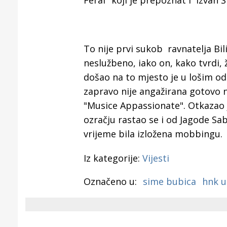
Feral" koji je prepoznat i izvan Š
To nije prvi sukob ravnatelja Bili
neslužbeno, iako on, kako tvrdi, 
došao na to mjesto je u lošim 
zapravo nije angažirana gotovo n
"Musice Appassionate". Otkazao
ozračju rastao se i od Jagode Sabl
vrijeme bila izložena mobbingu.
Iz kategorije:
Vijesti
Označeno u:
sime bubica
hnk u