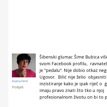
Šibenski glumac Šime Bubica više
svom Facebook profilu, ravnatelj
je "pedalu". Nije dobio otkaz neg
Ugovor. Bilić nije želio objasnit
Diana Ferić
inzistiranje kako je ipak riječ o
Podijeli:
imaju pravo znati što tko u njoj 
Gornji tok
profesionalnom životu on bi to p
Otkrijte h
edukativnom kampusu 