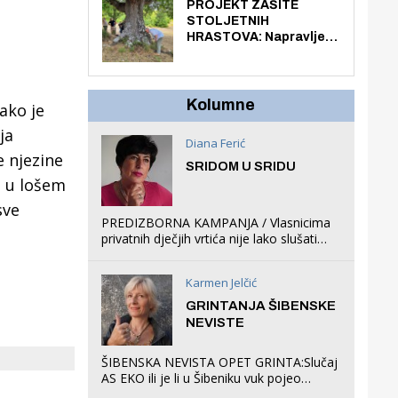
knjiga na kućnu adresu
PROJEKT ZAŠITE
električnim biciklom.
STOLJETNIH
HRASTOVA: Napravljen
prvi stručni pregled
hrastova na lokaciji
Zmajevac
Kolumne
ako je
ja
Diana Ferić
 njezine
SRIDOM U SRIDU
a u lošem
sve
PREDIZBORNA KAMPANJA / Vlasnicima
privatnih dječjih vrtića nije lako slušati
Restovićeva obećanja jer ispada da to
što oni rade u Šibeniku ne postoji
Karmen Jelčić
GRINTANJA ŠIBENSKE
NEVISTE
ŠIBENSKA NEVISTA OPET GRINTA:Slučaj
AS EKO ili je li u Šibeniku vuk pojeo
magare, a profit ljubav prema