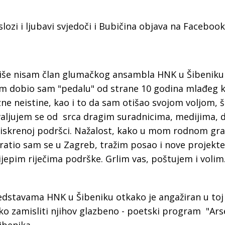
a
u slozi i ljubavi svjedoči i Bubičina objava na Facebook
više nisam član glumačkog ansambla HNK u Šibeniku
m dobio sam "pedalu" od strane 10 godina mlađeg k
azne neistine, kao i to da sam otišao svojom voljom, 
ljujem se od srca dragim suradnicima, medijima, d
a iskrenoj podršci. Nažalost, kako u mom rodnom gr
ratio sam se u Zagreb, tražim posao i nove projekt
ijepim riječima podrške. Grlim vas, poštujem i volim
edstavama HNK u Šibeniku otkako je angažiran u toj
eško zamisliti njihov glazbeno - poetski program "Ar