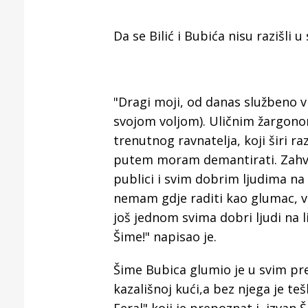
Puljanim
Da se Bilić i Bubića nisu razišli 
"Dragi moji, od danas službeno 
svojom voljom). Uličnim žargono
trenutnog ravnatelja, koji širi r
putem moram demantirati. Zahva
publici i svim dobrim ljudima n
nemam gdje raditi kao glumac, v
još jednom svima dobri ljudi na l
Šime!" napisao je.
Šime Bubica glumio je u svim pr
kazališnoj kući,a bez njega je t