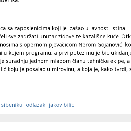
ibenika.
ća sa zaposlenicima koji je izašao u javnost. Istina
želi sve zadržati unutar zidove te kazališne kuće. Otk
odnosima s opernom pjevačicom Nerom Gojanović ko
i u kojem programu, a prvi potez mu je bio ukidanje
 je suradnju jednom mladom članu tehničke ekipe, 
ić koju je posalao u mirovinu, a koja je, kako tvrdi, 
 sibeniku
odlazak
jakov bilic