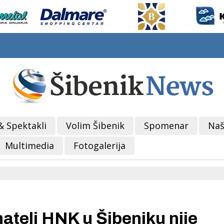
& Spektakli
Volim Šibenik
Spomenar
Naš
Multimedia
Fotogalerija
elj HNK u Šibeniku nije