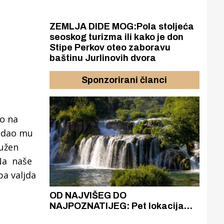
ZEMLJA DIDE MOG:Pola stoljeća
seoskog turizma ili kako je don
Stipe Perkov oteo zaboravu
baštinu Jurlinovih dvora
Sponzorirani članci
io na
, dao mu
dužen
 Na naše
pa valjda
azak
OD NAJVIŠEG DO
ZA
zgrađeno
NAJPOZNATIJEG: Pet lokacija
AKA
ru
koje otkrivaju različitost slapova
isku