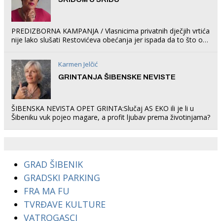
PREDIZBORNA KAMPANJA / Vlasnicima privatnih dječjih vrtića
nije lako slušati Restovićeva obećanja jer ispada da to što oni
rade u Šibeniku ne postoji
Karmen Jelčić
GRINTANJA ŠIBENSKE NEVISTE
ŠIBENSKA NEVISTA OPET GRINTA:Slučaj AS EKO ili je li u
Šibeniku vuk pojeo magare, a profit ljubav prema životinjama?
GRAD ŠIBENIK
GRADSKI PARKING
FRA MA FU
TVRĐAVE KULTURE
VATROGASCI