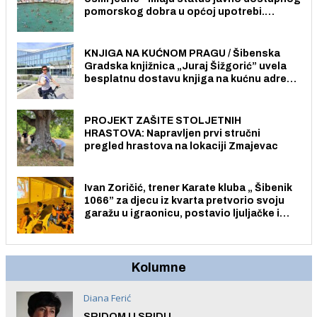
pomorskog dobra u općoj upotrebi.
Pristup je slobodan i besplatan za sve
građane i posjetitelje.
KNJIGA NA KUĆNOM PRAGU / Šibenska
Gradska knjižnica „Juraj Šižgorić” uvela
besplatnu dostavu knjiga na kućnu adresu
električnim biciklom.
PROJEKT ZAŠITE STOLJETNIH
HRASTOVA: Napravljen prvi stručni
pregled hrastova na lokaciji Zmajevac
Ivan Zoričić, trener Karate kluba „ Šibenik
1066” za djecu iz kvarta pretvorio svoju
garažu u igraonicu, postavio ljuljačke i
trampolin i organizirao dječje ljetno kino.
Kolumne
Diana Ferić
SRIDOM U SRIDU