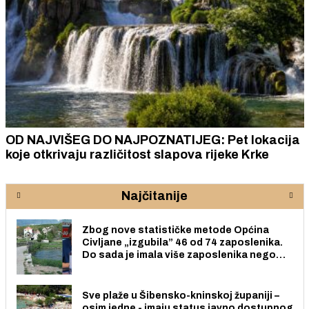
OD NAJVIŠEG DO NAJPOZNATIJEG: Pet lokacija
koje otkrivaju različitost slapova rijeke Krke
Najčitanije
Zbog nove statističke metode Općina
Civljane „izgubila” 46 od 74 zaposlenika.
Do sada je imala više zaposlenika nego
radno sposobnih osoba među svojih 170
stanovnika.
Sve plaže u Šibensko-kninskoj županiji –
osim jedne - imaju status javno dostupnog