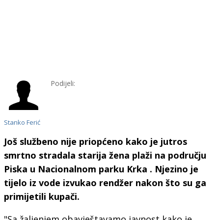
Podijeli:
Stanko Ferić
Još službeno nije priopćeno kako je jutros
smrtno stradala starija žena plaži na području
Piska u Nacionalnom parku Krka . Njezino je
tijelo iz vode izvukao rendžer nakon što su ga
primijetili kupači.
"Sa žaljenjem obavještavamo javnost kako je