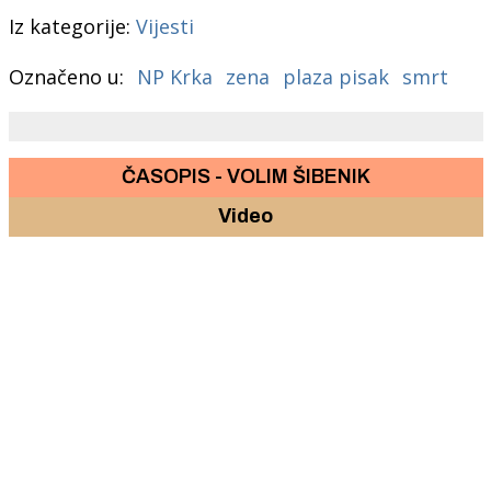
Iz kategorije:
Vijesti
Označeno u:
NP Krka
zena
plaza pisak
smrt
ČASOPIS - VOLIM ŠIBENIK
Video