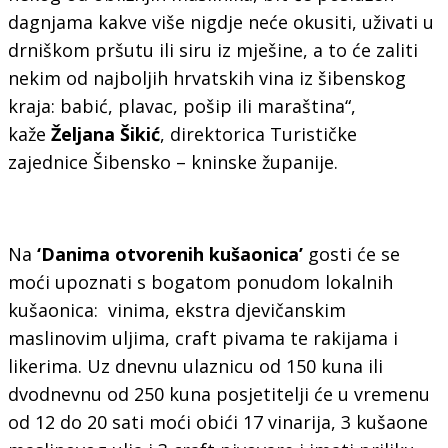
dagnjama kakve više nigdje neće okusiti, uživati u
drniškom pršutu ili siru iz mješine, a to će zaliti
nekim od najboljih hrvatskih vina iz šibenskog
kraja: babić, plavac, pošip ili maraština“,
kaže
Željana Šikić
, direktorica Turističke
zajednice Šibensko – kninske županije.
Na
‘Danima otvorenih kušaonica’
gosti će se
moći upoznati s bogatom ponudom lokalnih
kušaonica: vinima, ekstra djevičanskim
maslinovim uljima, craft pivama te rakijama i
likerima. Uz dnevnu ulaznicu od 150 kuna ili
dvodnevnu od 250 kuna posjetitelji će u vremenu
od 12 do 20 sati moći obići 17 vinarija, 3 kušaone