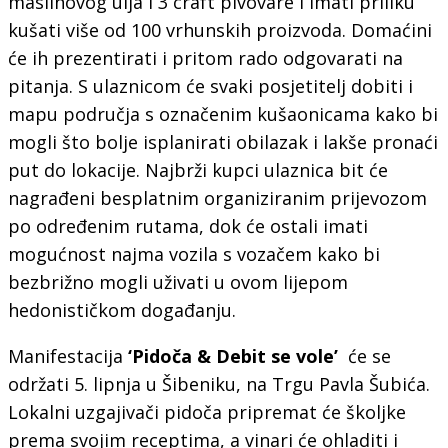
maslinovog ulja i 3 craft pivovare i imati priliku
kušati više od 100 vrhunskih proizvoda. Domaćini
će ih prezentirati i pritom rado odgovarati na
pitanja. S ulaznicom će svaki posjetitelj dobiti i
mapu područja s označenim kušaonicama kako bi
mogli što bolje isplanirati obilazak i lakše pronaći
put do lokacije. Najbrži kupci ulaznica bit će
nagrađeni besplatnim organiziranim prijevozom
po određenim rutama, dok će ostali imati
mogućnost najma vozila s vozačem kako bi
bezbrižno mogli uživati u ovom lijepom
hedonističkom događanju.
Manifestacija
‘Pidoča & Debit se vole’
će se
održati 5. lipnja u Šibeniku, na Trgu Pavla Šubića.
Lokalni uzgajivači pidoča pripremat će školjke
prema svojim receptima, a vinari će ohladiti i