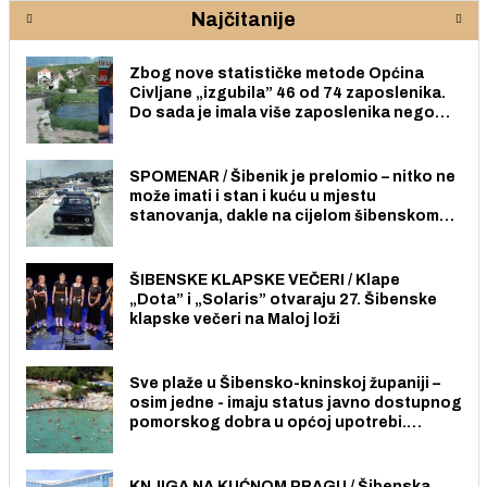
Najčitanije
Zbog nove statističke metode Općina
Civljane „izgubila” 46 od 74 zaposlenika.
Do sada je imala više zaposlenika nego
radno sposobnih osoba među svojih 170
stanovnika.
SPOMENAR / Šibenik je prelomio – nitko ne
može imati i stan i kuću u mjestu
stanovanja, dakle na cijelom šibenskom
području pa ni na Jadriji.
ŠIBENSKE KLAPSKE VEČERI / Klape
„Dota” i „Solaris” otvaraju 27. Šibenske
klapske večeri na Maloj loži
Sve plaže u Šibensko-kninskoj županiji –
osim jedne - imaju status javno dostupnog
pomorskog dobra u općoj upotrebi.
Pristup je slobodan i besplatan za sve
građane i posjetitelje.
KNJIGA NA KUĆNOM PRAGU / Šibenska