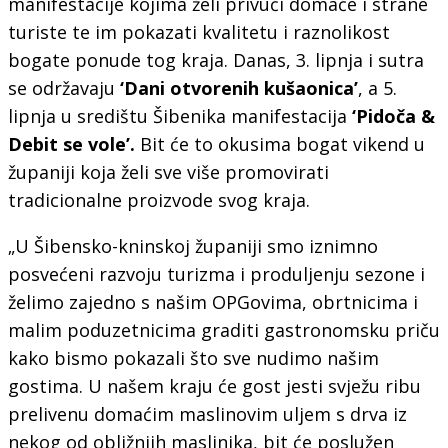
manifestacije kojima želi privući domaće i strane
turiste te im pokazati kvalitetu i raznolikost
bogate ponude tog kraja. Danas, 3. lipnja i sutra
se održavaju
‘Dani otvorenih kušaonica’
, a 5.
lipnja u središtu Šibenika manifestacija
‘Pidoča &
Debit se vole’.
Bit će to okusima bogat vikend u
županiji koja želi sve više promovirati
tradicionalne proizvode svog kraja.
„U Šibensko-kninskoj županiji smo iznimno
posvećeni razvoju turizma i produljenju sezone i
želimo zajedno s našim OPGovima, obrtnicima i
malim poduzetnicima graditi gastronomsku priču
kako bismo pokazali što sve nudimo našim
gostima. U našem kraju će gost jesti svježu ribu
prelivenu domaćim maslinovim uljem s drva iz
nekog od obližnjih maslinika, bit će poslužen