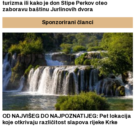
turizma ili kako je don Stipe Perkov oteo
zaboravu baštinu Jurlinovih dvora
Sponzorirani članci
OD NAJVIŠEG DO NAJPOZNATIJEG: Pet lokacija
koje otkrivaju različitost slapova rijeke Krke