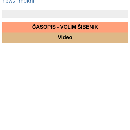
news
mokhr
ČASOPIS - VOLIM ŠIBENIK
Video