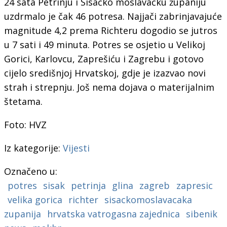
24 sata Petrinju i Sisačko moslavačku županiju
uzdrmalo je čak 46 potresa. Najjači zabrinjavajuće
magnitude 4,2 prema Richteru dogodio se jutros
u 7 sati i 49 minuta. Potres se osjetio u Velikoj
Gorici, Karlovcu, Zaprešiću i Zagrebu i gotovo
cijelo središnjoj Hrvatskoj, gdje je izazvao novi
strah i strepnju. Još nema dojava o materijalnim
štetama.
Foto: HVZ
Iz kategorije:
Vijesti
Označeno u:
potres
sisak
petrinja
glina
zagreb
zapresic
velika gorica
richter
sisackomoslavacaka
zupanija
hrvatska vatrogasna zajednica
sibenik