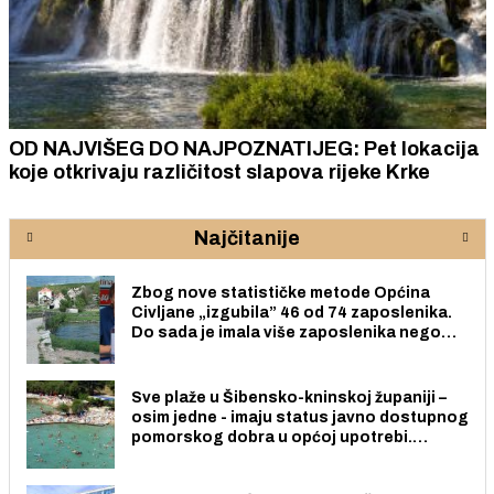
OD NAJVIŠEG DO NAJPOZNATIJEG: Pet lokacija
koje otkrivaju različitost slapova rijeke Krke
Najčitanije
Zbog nove statističke metode Općina
Civljane „izgubila” 46 od 74 zaposlenika.
Do sada je imala više zaposlenika nego
radno sposobnih osoba među svojih 170
stanovnika.
Sve plaže u Šibensko-kninskoj županiji –
osim jedne - imaju status javno dostupnog
pomorskog dobra u općoj upotrebi.
Pristup je slobodan i besplatan za sve
građane i posjetitelje.