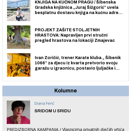
KNJIGA NA KUĆNOM PRAGU / Šibenska
Gradska knjižnica „Juraj Šižgorić” uvela
besplatnu dostavu knjiga na kućnu adresu
električnim biciklom.
PROJEKT ZAŠITE STOLJETNIH
HRASTOVA: Napravljen prvi stručni
pregled hrastova na lokaciji Zmajevac
Ivan Zoričić, trener Karate kluba „ Šibenik
1066” za djecu iz kvarta pretvorio svoju
garažu u igraonicu, postavio ljuljačke i
trampolin i organizirao dječje ljetno kino.
Kolumne
Diana Ferić
SRIDOM U SRIDU
PREDIZBORNA KAMPANJA / Vlasnicima privatnih dječjih vrtića