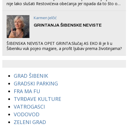
nije lako slušati Restovićeva obećanja jer ispada da to što oni
rade u Šibeniku ne postoji
Karmen Jelčić
GRINTANJA ŠIBENSKE NEVISTE
ŠIBENSKA NEVISTA OPET GRINTA:Slučaj AS EKO ili je li u
Šibeniku vuk pojeo magare, a profit ljubav prema životinjama?
GRAD ŠIBENIK
GRADSKI PARKING
FRA MA FU
TVRĐAVE KULTURE
VATROGASCI
VODOVOD
ZELENI GRAD