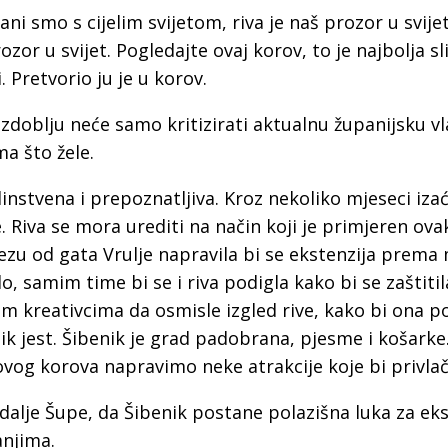
a
 smo s cijelim svijetom, riva je naš prozor u svijet
ozor u svijet. Pogledajte ovaj korov, to je najbolja sl
i. Pretvorio ju je u korov.
oblju neće samo kritizirati aktualnu županijsku vla
ma što žele.
instvena i prepoznatljiva. Kroz nekoliko mjeseci izać
. Riva se mora urediti na način koji je primjeren ov
tezu od gata Vrulje napravila bi se ekstenzija prema
ilo, samim time bi se i riva podigla kako bi se zaštiti
šim kreativcima da osmisle izgled rive, kako bi ona p
 jest. Šibenik je grad padobrana, pjesme i košarke
ovog korova napravimo neke atrakcije koje bi privlači
 nadalje Šupe, da Šibenik postane polazišna luka za ek
njima.