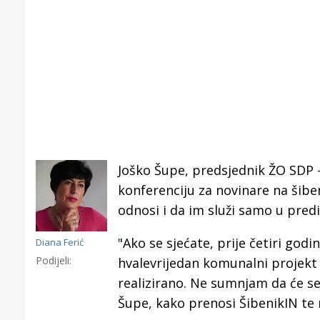
Joško Šupe, predsjednik ŽO SDP -
konferenciju za novinare na šibe
odnosi i da im služi samo u pr
"Ako se sjećate, prije četiri go
Diana Ferić
Podijeli:
hvalevrijedan komunalni projekt k
Gornji tok
realizirano. Ne sumnjam da će se i
Otkrijte h
Šupe, kako prenosi ŠibenikIN te 
edukativnom kampusu 