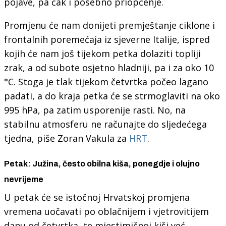
pojave, pa čak i posebno priopćenje.
Promjenu će nam donijeti premještanje ciklone i
frontalnih poremećaja iz sjeverne Italije, ispred
kojih će nam još tijekom petka dolaziti topliji
zrak, a od subote osjetno hladniji, pa i za oko 10
°C. Stoga je tlak tijekom četvrtka počeo lagano
padati, a do kraja petka će se strmoglaviti na oko
995 hPa, pa zatim usporenije rasti. No, na
stabilnu atmosferu ne računajte do sljedećega
tjedna, piše Zoran Vakula za
HRT
.
Petak: Južina, često obilna kiša, ponegdje i olujno
nevrijeme
U petak će se istočnoj Hrvatskoj promjena
vremena uočavati po oblačnijem i vjetrovitijem
danu od četvrtka, te mjestimičnoj kiši već