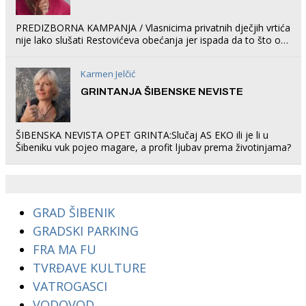
PREDIZBORNA KAMPANJA / Vlasnicima privatnih dječjih vrtića
nije lako slušati Restovićeva obećanja jer ispada da to što oni
rade u Šibeniku ne postoji
Karmen Jelčić
GRINTANJA ŠIBENSKE NEVISTE
ŠIBENSKA NEVISTA OPET GRINTA:Slučaj AS EKO ili je li u
Šibeniku vuk pojeo magare, a profit ljubav prema životinjama?
GRAD ŠIBENIK
GRADSKI PARKING
FRA MA FU
TVRĐAVE KULTURE
VATROGASCI
VODOVOD