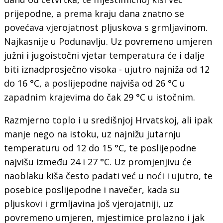
prijepodne, a prema kraju dana znatno se
povećava vjerojatnost pljuskova s grmljavinom.
Najkasnije u Podunavlju. Uz povremeno umjeren
južni i jugoistočni vjetar temperatura će i dalje
biti iznadprosječno visoka - ujutro najniža od 12
do 16 °C, a poslijepodne najviša od 26 °C u
zapadnim krajevima do čak 29 °C u istočnim.
Razmjerno toplo i u središnjoj Hrvatskoj, ali ipak
manje nego na istoku, uz najnižu jutarnju
temperaturu od 12 do 15 °C, te poslijepodne
najvišu između 24 i 27 °C. Uz promjenjivu će
naoblaku kiša često padati već u noći i ujutro, te
posebice poslijepodne i navečer, kada su
pljuskovi i grmljavina još vjerojatniji, uz
povremeno umjeren, mjestimice prolazno i jak