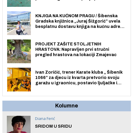
Pristup je slobodan i besplatan za sve
građane i posjetitelje.
KNJIGA NA KUĆNOM PRAGU / Šibenska
Gradska knjižnica „Juraj Šižgorić” uvela
besplatnu dostavu knjiga na kućnu adresu
električnim biciklom.
PROJEKT ZAŠITE STOLJETNIH
HRASTOVA: Napravljen prvi stručni
pregled hrastova na lokaciji Zmajevac
Ivan Zoričić, trener Karate kluba „ Šibenik
1066” za djecu iz kvarta pretvorio svoju
garažu u igraonicu, postavio ljuljačke i
trampolin i organizirao dječje ljetno kino.
Kolumne
Diana Ferić
SRIDOM U SRIDU