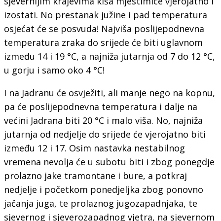
sjevernijim krajevima kiša mjestimice vjerojatno i
izostati. No prestanak južine i pad temperatura
osjećat će se posvuda! Najviša poslijepodnevna
temperatura zraka do srijede će biti uglavnom
između 14 i 19 °C, a najniža jutarnja od 7 do 12 °C,
u gorju i samo oko 4 °C!
I na Jadranu će osvježiti, ali manje nego na kopnu,
pa će poslijepodnevna temperatura i dalje na
većini Jadrana biti 20 °C i malo viša. No, najniža
jutarnja od nedjelje do srijede će vjerojatno biti
između 12 i 17. Osim nastavka nestabilnog
vremena nevolja će u subotu biti i zbog ponegdje
prolazno jake tramontane i bure, a potkraj
nedjelje i početkom ponedjeljka zbog ponovno
jačanja juga, te prolaznog jugozapadnjaka, te
sjevernog i sjeverozapadnog vjetra, na sjevernom