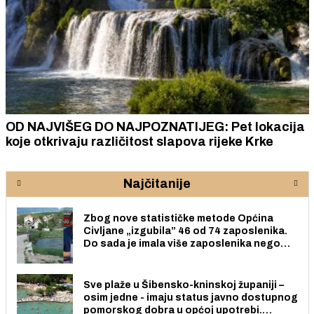
OD NAJVIŠEG DO NAJPOZNATIJEG: Pet lokacija
koje otkrivaju različitost slapova rijeke Krke
Najčitanije
Zbog nove statističke metode Općina
Civljane „izgubila” 46 od 74 zaposlenika.
Do sada je imala više zaposlenika nego
radno sposobnih osoba među svojih 170
stanovnika.
Sve plaže u Šibensko-kninskoj županiji –
osim jedne - imaju status javno dostupnog
pomorskog dobra u općoj upotrebi.