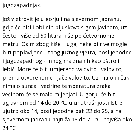
jugozapadnjak.
Još vjetrovitije u gorju i na sjevernom Jadranu,
gdje će biti i obilnih pljuskova s grmljavinom, uz
često i više od 50 litara kiše po četvornome
metru. Osim zbog kiše i juga, neke bi rive mogle
biti poplavljene i zbog južnog vjetra, poslijepodne
i jugozapadnog - mnogima znanih kao oštro i
lebić. More će biti umjereno valovito i valovito,
prema otvorenome i jače valovito. Uz malo ili čak
nimalo sunca i vedrine temperatura zraka
većinom će se malo mijenjati. U gorju će biti
uglavnom od 14 do 20 °C, u unutrašnjosti Istre
ujutro oko 14, poslijepodne pak 22 do 25, a na
sjevernom Jadranu najniža 18 do 21 °C, najviša oko
24 °C.