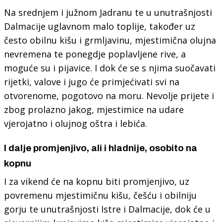
Na srednjem i južnom Jadranu te u unutrašnjosti
Dalmacije uglavnom malo toplije, također uz
često obilnu kišu i grmljavinu, mjestimična olujna
nevremena te ponegdje poplavljene rive, a
moguće su i pijavice. I dok će se s njima suočavati
rijetki, valove i jugo će primjećivati svi na
otvorenome, pogotovo na moru. Nevolje prijete i
zbog prolazno jakog, mjestimice na udare
vjerojatno i olujnog oštra i lebića.
I dalje promjenjivo, ali i hladnije, osobito na
kopnu
I za vikend će na kopnu biti promjenjivo, uz
povremenu mjestimičnu kišu, češću i obilniju
gorju te unutrašnjosti Istre i Dalmacije, dok će u