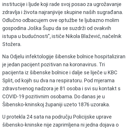
institucije i ljude koji rade svoj posao za ugrožavanje
zdravlja i života najranjivije skupine naših sugrađana.
Odlučno odbacujem ove optužbe te ljubazno molim
gospodina Joška Šupu da se suzdrži od ovakvih
istupa u budućnosti", ističe Nikola Blažević, načelnik
Stožera.
Na Odjelu infektologije šibenske bolnice hospitaliziran
je jedan pacijent pozitivan na koronavirus. Tri
pacijenta iz šibenske bolnice i dalje se liječe u KBC
Split, od kojih su dva na respiratoru. Pod mjerama
zdravstvenog nadzora je 81 osoba i svi su kontakt s
COVID-19 pozitivnim osobama. Do danas je u
Šibensko-kninskoj županiji uzeto 1876 uzoraka.
U protekla 24 sata na području Policijske uprave
šibensko-kninske nije zaprimljena ni jedna dojava o