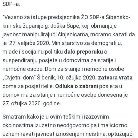
SDP -a:
"Vezano za istupe predsjednika ŽO SDP-a Šibensko-
kninske županije g. Joška Šupe, koji obmanjuje
javnost manipulirajući činjenicama, moramo kazati da
je 27. veljače 2020. Ministarstvo za demografiju,
mlade i socijalnu politiku
dalo preporuku
o
suspendiranju posjeta u domovima za starije i
nemoćne osobe. Dom za starije i nemoćne osobe
„Cvjetni dom“ Šibenik, 10. ožujka 2020
. zatvara vrata
doma za posjetitelje.
Odluka o zabrani
posjeta u
domovima za starije i nemoćne osobe donesena je
27. ožujka 2020. godine.
Smatram kako je u ovim teškim i izazovnim
okolnostima izuzetno neodgovorno pa i maliciozno
uznemiravati javnost iznošenjem neistina, optužujući