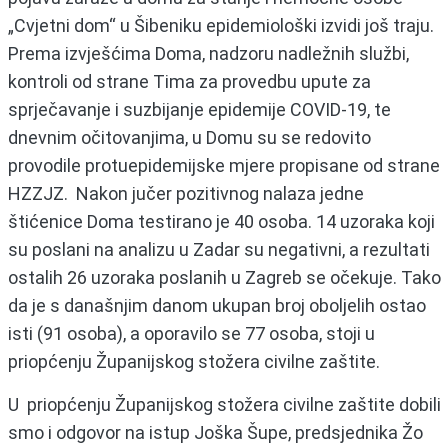
„Cvjetni dom“ u Šibeniku epidemiološki izvidi još traju.
Prema izvješćima Doma, nadzoru nadležnih službi,
kontroli od strane Tima za provedbu upute za
sprječavanje i suzbijanje epidemije COVID-19, te
dnevnim očitovanjima, u Domu su se redovito
provodile protuepidemijske mjere propisane od strane
HZZJZ. Nakon jučer pozitivnog nalaza jedne
štićenice Doma testirano je 40 osoba. 14 uzoraka koji
su poslani na analizu u Zadar su negativni, a rezultati
ostalih 26 uzoraka poslanih u Zagreb se očekuje. Tako
da je s današnjim danom ukupan broj oboljelih ostao
isti (91 osoba), a oporavilo se 77 osoba, stoji u
priopćenju Županijskog stožera civilne zaštite.
U priopćenju Županijskog stožera civilne zaštite dobili
smo i odgovor na istup Joška Šupe, predsjednika Žo