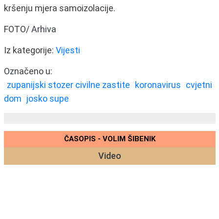
kršenju mjera samoizolacije.
FOTO/ Arhiva
Iz kategorije:
Vijesti
Označeno u:
zupanijski stozer civilne zastite
koronavirus
cvjetni
dom
josko supe
ČASOPIS - VOLIM ŠIBENIK
Video