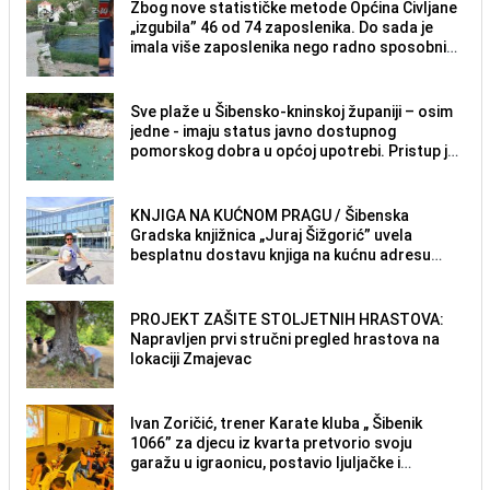
Zbog nove statističke metode Općina Civljane
„izgubila” 46 od 74 zaposlenika. Do sada je
imala više zaposlenika nego radno sposobnih
osoba među svojih 170 stanovnika.
Sve plaže u Šibensko-kninskoj županiji – osim
jedne - imaju status javno dostupnog
pomorskog dobra u općoj upotrebi. Pristup je
slobodan i besplatan za sve građane i
posjetitelje.
KNJIGA NA KUĆNOM PRAGU / Šibenska
Gradska knjižnica „Juraj Šižgorić” uvela
besplatnu dostavu knjiga na kućnu adresu
električnim biciklom.
PROJEKT ZAŠITE STOLJETNIH HRASTOVA:
Napravljen prvi stručni pregled hrastova na
lokaciji Zmajevac
Ivan Zoričić, trener Karate kluba „ Šibenik
1066” za djecu iz kvarta pretvorio svoju
garažu u igraonicu, postavio ljuljačke i
trampolin i organizirao dječje ljetno kino.