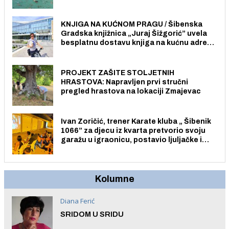
Pristup je slobodan i besplatan za sve
građane i posjetitelje.
KNJIGA NA KUĆNOM PRAGU / Šibenska
Gradska knjižnica „Juraj Šižgorić” uvela
besplatnu dostavu knjiga na kućnu adresu
električnim biciklom.
PROJEKT ZAŠITE STOLJETNIH
HRASTOVA: Napravljen prvi stručni
pregled hrastova na lokaciji Zmajevac
Ivan Zoričić, trener Karate kluba „ Šibenik
1066” za djecu iz kvarta pretvorio svoju
garažu u igraonicu, postavio ljuljačke i
trampolin i organizirao dječje ljetno kino.
Kolumne
Diana Ferić
SRIDOM U SRIDU