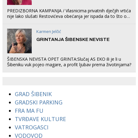
PREDIZBORNA KAMPANJA / Vlasnicima privatnih dječjih vrtića
nije lako slušati Restovićeva obećanja jer ispada da to što oni
rade u Šibeniku ne postoji
Karmen Jelčić
GRINTANJA ŠIBENSKE NEVISTE
ŠIBENSKA NEVISTA OPET GRINTA:Slučaj AS EKO ili je li u
Šibeniku vuk pojeo magare, a profit ljubav prema životinjama?
GRAD ŠIBENIK
GRADSKI PARKING
FRA MA FU
TVRĐAVE KULTURE
VATROGASCI
VODOVOD