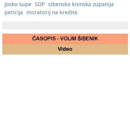
josko supe
SDP
sibensko kninska zupanija
peticija
moratorij na kredite
ČASOPIS - VOLIM ŠIBENIK
Video