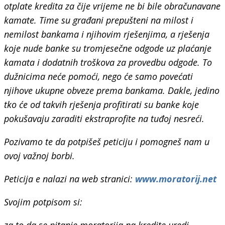
otplate kredita za čije vrijeme ne bi bile obračunavane
kamate. Time su građani prepušteni na milost i
nemilost bankama i njihovim rješenjima, a rješenja
koje nude banke su tromjesečne odgode uz plaćanje
kamata i dodatnih troškova za provedbu odgode. To
dužnicima neće pomoći, nego će samo povećati
njihove ukupne obveze prema bankama. Dakle, jedino
tko će od takvih rješenja profitirati su banke koje
pokušavaju zaraditi ekstraprofite na tuđoj nesreći.
Pozivamo te da potpišeš peticiju i pomogneš nam u
ovoj važnoj borbi.
Peticija e nalazi na web stranici:
www.moratorij.net
Svojim potpisom si:
za to da se pitanje moratorija na kredite uredi