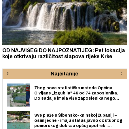
OD NAJVIŠEG DO NAJPOZNATIJEG: Pet lokacija
koje otkrivaju različitost slapova rijeke Krke
Najčitanije
Zbog nove statističke metode Općina
Civljane „izgubila” 46 od 74 zaposlenika.
Do sada je imala više zaposlenika nego
radno sposobnih osoba među svojih 170
stanovnika.
Sve plaže u Šibensko-kninskoj županiji –
osim jedne - imaju status javno dostupnog
pomorskog dobra u općoj upotrebi.