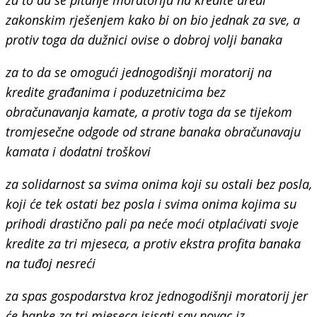
zakonskim rješenjem kako bi on bio jednak za sve, a
protiv toga da dužnici ovise o dobroj volji banaka
za to da se omogući jednogodišnji moratorij na
kredite građanima i poduzetnicima bez
obračunavanja kamate, a protiv toga da se tijekom
tromjesečne odgode od strane banaka obračunavaju
kamata i dodatni troškovi
za solidarnost sa svima onima koji su ostali bez posla,
koji će tek ostati bez posla i svima onima kojima su
prihodi drastično pali pa neće moći otplaćivati svoje
kredite za tri mjeseca, a protiv ekstra profita banaka
na tuđoj nesreći
za spas gospodarstva kroz jednogodišnji moratorij jer
će banke za tri mjeseca isisati sav novac iz