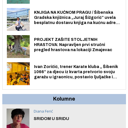
Pristup je slobodan i besplatan za sve
građane i posjetitelje.
KNJIGA NA KUĆNOM PRAGU / Šibenska
Gradska knjižnica „Juraj Šižgorić” uvela
besplatnu dostavu knjiga na kućnu adresu
električnim biciklom.
PROJEKT ZAŠITE STOLJETNIH
HRASTOVA: Napravljen prvi stručni
pregled hrastova na lokaciji Zmajevac
Ivan Zoričić, trener Karate kluba „ Šibenik
1066” za djecu iz kvarta pretvorio svoju
garažu u igraonicu, postavio ljuljačke i
trampolin i organizirao dječje ljetno kino.
Kolumne
Diana Ferić
SRIDOM U SRIDU