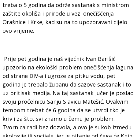
trebalo 5 godina da održe sastanak s ministrom
zaštite okoliša i prirode u vezi onečišćenja
Orašnice i Krke, kad su na to upozoravani cijelo
ovo vrijeme.
Prije pet godina je naš vijećnik Ivan Barišić
upozorio na ekološki problem onečišćenja laguna
od strane DIV-a i ugroze za pitku vodu, pet
godina je trebalo županu da sazove sastanak i to
uz pritisak medija. Na taj sastanak jučer je poslao
svoju pročelnicu Sanju Slavicu Matešić. Ovakvim
tempom trebat će 6 godina da se utvrdi tko je
kriv i za što, svi znamo u čemu je problem.
Tvornica radi bez dozvola, a ovo je sukob između
ekologije ili socijale, jer je pitanje od čega će Knin