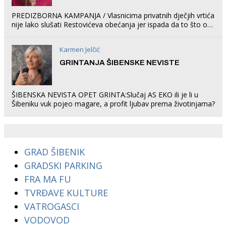
PREDIZBORNA KAMPANJA / Vlasnicima privatnih dječjih vrtića
nije lako slušati Restovićeva obećanja jer ispada da to što oni
rade u Šibeniku ne postoji
Karmen Jelčić
GRINTANJA ŠIBENSKE NEVISTE
ŠIBENSKA NEVISTA OPET GRINTA:Slučaj AS EKO ili je li u
Šibeniku vuk pojeo magare, a profit ljubav prema životinjama?
GRAD ŠIBENIK
GRADSKI PARKING
FRA MA FU
TVRĐAVE KULTURE
VATROGASCI
VODOVOD