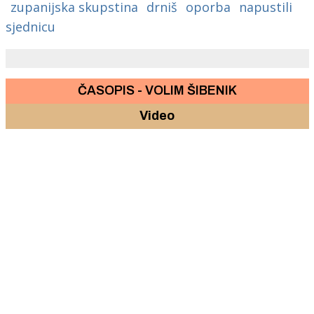
zupanijska skupstina
drniš
oporba
napustili
sjednicu
ČASOPIS - VOLIM ŠIBENIK
Video