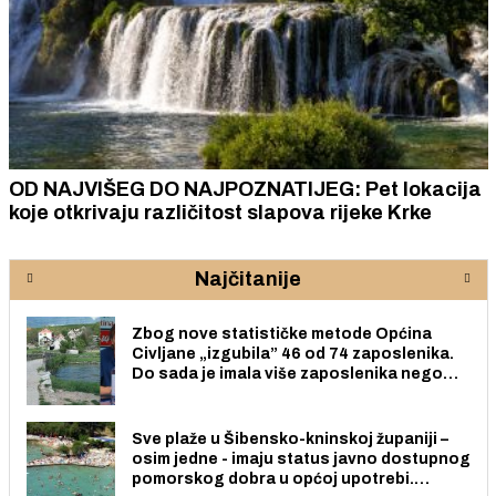
OD NAJVIŠEG DO NAJPOZNATIJEG: Pet lokacija
koje otkrivaju različitost slapova rijeke Krke
Najčitanije
Zbog nove statističke metode Općina
Civljane „izgubila” 46 od 74 zaposlenika.
Do sada je imala više zaposlenika nego
radno sposobnih osoba među svojih 170
stanovnika.
Sve plaže u Šibensko-kninskoj županiji –
osim jedne - imaju status javno dostupnog
pomorskog dobra u općoj upotrebi.