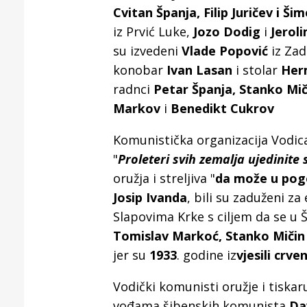
Cvitan Španja, Filip Juričev i Šim
iz Prvić Luke,
Jozo Dodig
i
Jerol
su izvedeni
Vlade Popović
iz Zad
konobar
Ivan Lasan
i stolar
Her
radnci
Petar Španja, Stanko Mi
Markov
i
Benedikt Cukrov
Komunistička organizacija Vodica 
"
Proleteri svih zemalja ujedinite 
oružja i streljiva "
da može u pogo
Josip Ivanda
, bili su zaduženi z
Slapovima Krke s ciljem da se u Š
Tomislav Markoć, Stanko Mičin
jer su
1933
. godine iz
vjesili crv
Vodički komunisti oružje i tiskaru
vođama šibenskih komunista
Da