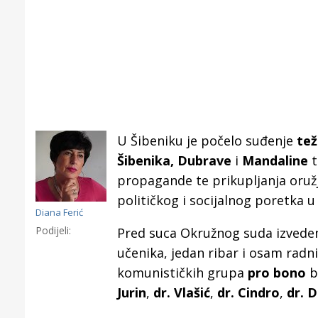
U Šibeniku je počelo suđenje
te
Šibenika, Dubrave
i
Mandaline
t
propagande te prikupljanja oružja
političkog i socijalnog poretka u 
Diana Ferić
Podijeli:
Pred suca Okružnog suda izvede
učenika, jedan ribar i osam radn
komunističkih grupa
pro bono
br
Gornji tok
Jurin
,
dr. Vlašić
,
dr. Cindro
,
dr. D
Otkrijte h
edukativnom kampusu 