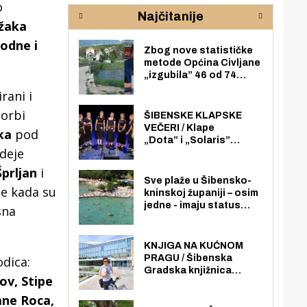
rijeke Krke
sud
o
Najčitanije
pod
žaka
zaj
odne i
Zbog nove statističke
metode Općina Civljane
„izgubila” 46 od 74
zaposlenika. Do sada je
rani i
imala više zaposlenika
borbi
nego radno sposobnih
ŠIBENSKE KLAPSKE
osoba među svojih 170
VEČERI / Klape
ka
pod
stanovnika.
„Dota” i „Solaris”
Ideje
otvaraju 27. Šibenske
klapske večeri na Maloj
Šprljan
i
loži
Sve plaže u Šibensko-
ne kada su
kninskoj županiji – osim
jedne - imaju status
sna
javno dostupnog
pomorskog dobra u
općoj upotrebi. Pristup
KNJIGA NA KUĆNOM
je slobodan i besplatan
PRAGU / Šibenska
odica:
za sve građane i
Gradska knjižnica
ov, Stipe
posjetitelje.
„Juraj Šižgorić” uvela
besplatnu dostavu
ane Roca,