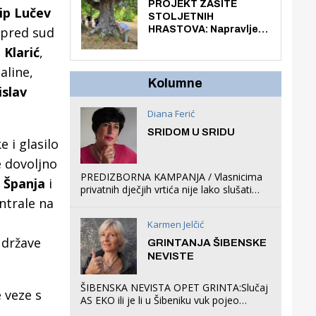
knjiga na kućnu adresu
PROJEKT ZAŠITE
lip Lučev
električnim biciklom.
STOLJETNIH
 pred sud
HRASTOVA: Napravljen
prvi stručni pregled
 Klarić
,
hrastova na lokaciji
Zmajevac
aline,
Kolumne
islav
Diana Ferić
SRIDOM U SRIDU
 i glasilo
te dovoljno
PREDIZBORNA KAMPANJA / Vlasnicima
 Španja
i
privatnih dječjih vrtića nije lako slušati
ntrale na
Restovićeva obećanja jer ispada da to
što oni rade u Šibeniku ne postoji
Karmen Jelčić
 države
GRINTANJA ŠIBENSKE
NEVISTE
ŠIBENSKA NEVISTA OPET GRINTA:Slučaj
e veze s
AS EKO ili je li u Šibeniku vuk pojeo
magare, a profit ljubav prema