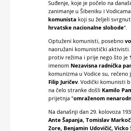
Puljanim
Suđenje, koje je počelo na današ
zanimanje u Šibeniku i Vodicama.
komunista
koji su željeli svrgnut
hrvatske nacionalne slobode
".
Optuženi komunisti, posebno
vo
naoružani komunistički aktivisti.
protiv režima i prije nego što je
imenom
Nezavisna radnička par
komunizma u Vodice su, rečeno j
Filip Juričev
. Vodički komunisti bi
na čelo stranke došli
Kamilo Pa
prijetnja "
omraženom nenarodnom
Na današnji dan 29. kolovoza 193
Ante Šapanja, Tomislav Markoč, 
Zore, Benjamin Udovičić, Vicko 