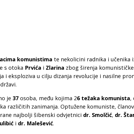
žacima komunistima
te nekolicini radnika i učenika 
e s otoka
Prvića
i
Zlarina
zbog širenja komunističke
 i eksploziva u cilju dizanja revolucije i nasilne pr
državi.
no je
37
osoba, među kojima 2
6 težaka komunista
,
ika različitih zanimanja. Optužene komuniste, člano
ane najbolji šibenski odvjetnici
dr. Smolčić
,
dr. Št
 Krke iz prve ruke -
Šibenik spreman za dol
ulibić
i
dr. Malešević
.
ostel Titius u
električnih autobusa: i
NP Krka u
12 punionica na kolodvo