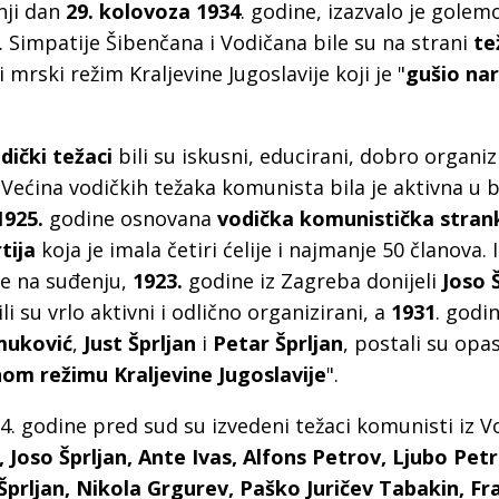
a
nji dan
29. kolovoza 1934
. godine, izazvalo je golem
 Simpatije Šibenčana i Vodičana bile su na strani
te
i mrski režim Kraljevine Jugoslavije koji je "
gušio nar
dički težaci
bili su iskusni, educirani, dobro organizi
 Većina vodičkih težaka komunista bila je aktivna u 
1925.
godine osnovana
vodička komunistička stran
tija
koja je imala četiri ćelije i najmanje 50 članova. 
e na suđenju,
1923.
godine iz Zagreba donijeli
Joso 
li su vrlo aktivni i odlično organizirani, a
1931
. godi
muković
,
Just Šprljan
i
Petar Šprljan
, postali su opa
 režimu Kraljevine Jugoslavije
".
4. godine pred sud su izvedeni težaci komunisti iz V
Joso Šprljan, Ante Ivas, Alfons Petrov, Ljubo Petr
Šprljan, Nikola Grgurev, Paško Juričev Tabakin, Fr