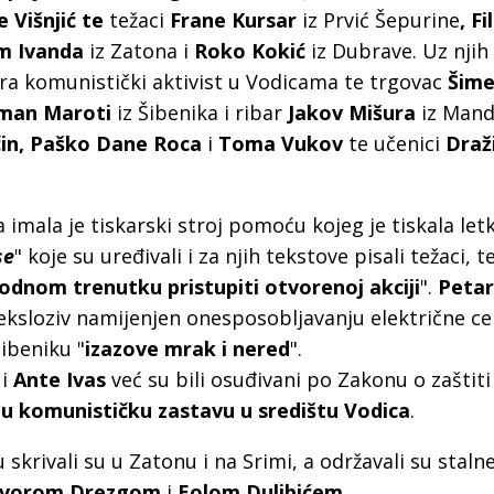
e Višnjić te
težaci
Frane Kursar
iz Prvić Šepurine
,
Fi
im Ivanda
iz Zatona i
Roko Kokić
iz Dubrave. Uz njih
ra komunistički aktivist u Vodicama te trgovac
Šime
man Maroti
iz Šibenika i ribar
Jakov Mišura
iz Mand
čin, Paško Dane Roca
i
Toma Vukov
te učenici
Draž
imala je tiskarski stroj pomoću kojeg je tiskala letke
se
" koje su uređivali i za njih tekstove pisali težaci, 
dnom trenutku pristupiti otvorenoj akciji
".
Petar
a eksloziv namijenjen onesposobljavanju električne ce
ibeniku "
izazove mrak i nered
".
i
Ante Ivas
već su bili osuđivani po Zakonu o zaštiti
enu komunističku zastavu u središtu Vodica
.
 skrivali su u Zatonu i na Srimi, a održavali su staln
vorom Drezgom
i
Eolom Dulibićem
.