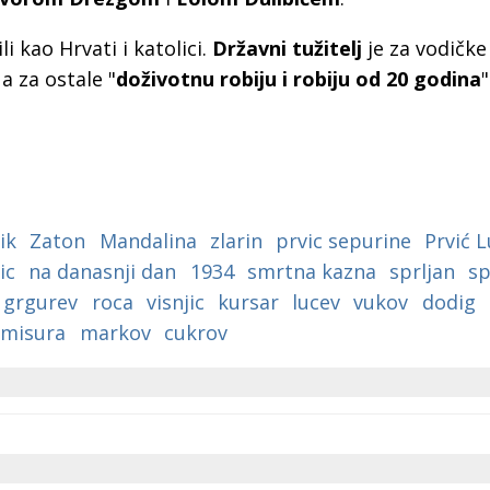
i kao Hrvati i katolici.
Državni tužitelj
je za vodičke
 a za ostale "
doživotnu robiju i robiju od 20 godina
"
ik
Zaton
Mandalina
zlarin
prvic sepurine
Prvić 
ic
na danasnji dan
1934
smrtna kazna
sprljan
sp
grgurev
roca
visnjic
kursar
lucev
vukov
dodig
misura
markov
cukrov