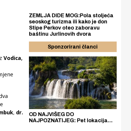
ZEMLJA DIDE MOG:Pola stoljeća
seoskog turizma ili kako je don
Stipe Perkov oteo zaboravu
baštinu Jurlinovih dvora
Sponzorirani članci
iz
Vodica,
omjene
 dva
ve
ambuk
,
dr.
azak
OD NAJVIŠEG DO
ZA
zgrađeno
NAJPOZNATIJEG: Pet lokacija
AKA
ru
koje otkrivaju različitost slapova
isku