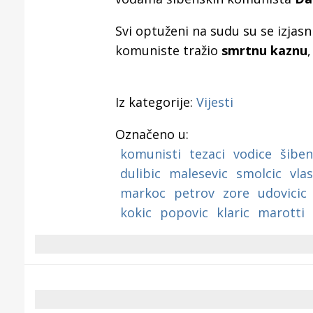
Svi optuženi na sudu su se izjasnil
komuniste tražio
smrtnu kaznu
,
Iz kategorije:
Vijesti
Označeno u:
komunisti
tezaci
vodice
šiben
dulibic
malesevic
smolcic
vlas
markoc
petrov
zore
udovicic
kokic
popovic
klaric
marotti