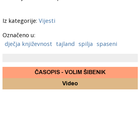
Iz kategorije:
Vijesti
Označeno u:
dječja književnost
tajland
spilja
spaseni
ČASOPIS - VOLIM ŠIBENIK
Video