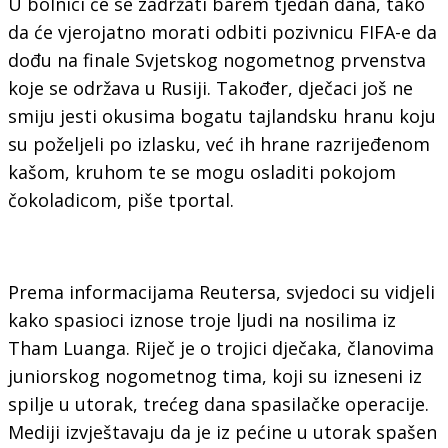
U bolnici će se zadržati barem tjedan dana, tako
da će vjerojatno morati odbiti pozivnicu FIFA-e da
dođu na finale Svjetskog nogometnog prvenstva
koje se održava u Rusiji. Također, dječaci još ne
smiju jesti okusima bogatu tajlandsku hranu koju
su poželjeli po izlasku, već ih hrane razrijeđenom
kašom, kruhom te se mogu osladiti pokojom
čokoladicom, piše tportal.
Prema informacijama Reutersa, svjedoci su vidjeli
kako spasioci iznose troje ljudi na nosilima iz
Tham Luanga. Riječ je o trojici dječaka, članovima
juniorskog nogometnog tima, koji su izneseni iz
spilje u utorak, trećeg dana spasilačke operacije.
Mediji izvještavaju da je iz pećine u utorak spašen