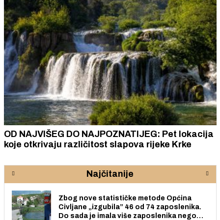
OD NAJVIŠEG DO NAJPOZNATIJEG: Pet lokacija
koje otkrivaju različitost slapova rijeke Krke
Najčitanije
Zbog nove statističke metode Općina
Civljane „izgubila” 46 od 74 zaposlenika.
Do sada je imala više zaposlenika nego