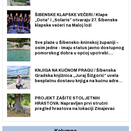
radno sposobnih osoba među svojih 170
stanovnika.
ŠIBENSKE KLAPSKE VEČERI / Klape
„Dota” i „Solaris” otvaraju 27. Šibenske
klapske večeri na Maloj loži
Sve plaže u Šibensko-kninskoj županiji –
osim jedne - imaju status javno dostupnog
pomorskog dobra u općoj upotrebi.
Pristup je slobodan i besplatan za sve
građane i posjetitelje.
KNJIGA NA KUĆNOM PRAGU / Šibenska
Gradska knjižnica „Juraj Šižgorić” uvela
besplatnu dostavu knjiga na kućnu adresu
električnim biciklom.
PROJEKT ZAŠITE STOLJETNIH
HRASTOVA: Napravljen prvi stručni
pregled hrastova na lokaciji Zmajevac