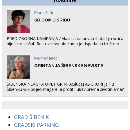
Kolumne
Diana Ferić
SRIDOM U SRIDU
PREDIZBORNA KAMPANJA / Vlasnicima privatnih dječjih vrtića
nije lako slušati Restovićeva obećanja jer ispada da to što oni
rade u Šibeniku ne postoji
Karmen Jelčić
GRINTANJA ŠIBENSKE NEVISTE
ŠIBENSKA NEVISTA OPET GRINTA:Slučaj AS EKO ili je li u
Šibeniku vuk pojeo magare, a profit ljubav prema životinjama?
GRAD ŠIBENIK
GRADSKI PARKING