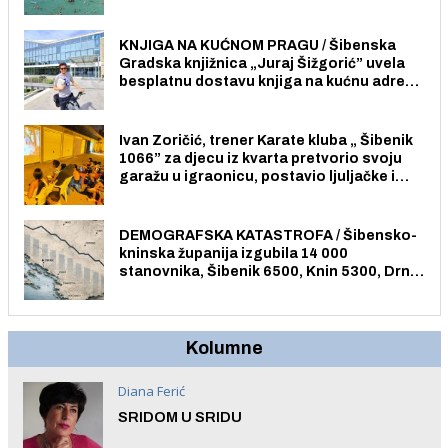
Pristup je slobodan i besplatan za sve
građane i posjetitelje.
KNJIGA NA KUĆNOM PRAGU / Šibenska
Gradska knjižnica „Juraj Šižgorić” uvela
besplatnu dostavu knjiga na kućnu adresu
električnim biciklom.
Ivan Zoričić, trener Karate kluba „ Šibenik
1066” za djecu iz kvarta pretvorio svoju
garažu u igraonicu, postavio ljuljačke i
trampolin i organizirao dječje ljetno kino.
DEMOGRAFSKA KATASTROFA / Šibensko-
kninska županija izgubila 14 000
stanovnika, Šibenik 6500, Knin 5300, Drniš
1758, Skradin 625, Vodice 275...
Kolumne
Diana Ferić
SRIDOM U SRIDU