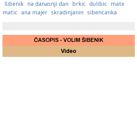
šibenik
na danasnji dan
brkic
dulibic
mate
matic
ana majer
skradinjanin
sibencanka
ČASOPIS - VOLIM ŠIBENIK
Video