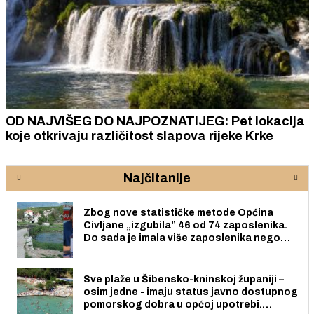
OD NAJVIŠEG DO NAJPOZNATIJEG: Pet lokacija
koje otkrivaju različitost slapova rijeke Krke
Najčitanije
Zbog nove statističke metode Općina
Civljane „izgubila” 46 od 74 zaposlenika.
Do sada je imala više zaposlenika nego
radno sposobnih osoba među svojih 170
stanovnika.
Sve plaže u Šibensko-kninskoj županiji –
osim jedne - imaju status javno dostupnog
pomorskog dobra u općoj upotrebi.