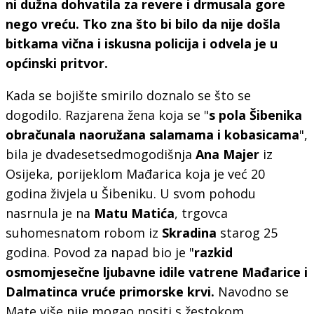
ni dužna dohvatila za revere i drmusala gore
nego vreću. Tko zna što bi bilo da nije došla
bitkama vična i iskusna policija i odvela je u
općinski pritvor.
Kada se bojište smirilo doznalo se što se
dogodilo. Razjarena žena koja se "
s pola Šibenika
obračunala naoružana salamama i kobasicama
",
bila je dvadesetsedmogodišnja
Ana Majer
iz
Osijeka, porijeklom Mađarica koja je već 20
godina živjela u Šibeniku. U svom pohodu
nasrnula je na
Matu Matića
, trgovca
suhomesnatom robom iz
Skradina
starog 25
godina. Povod za napad bio je "
razkid
osmomjesečne ljubavne idile vatrene Mađarice i
Dalmatinca vruće primorske krvi.
Navodno se
Mate više nije mogao nositi s žestokom