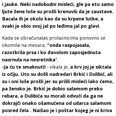
i jauke. Neki nadobudni misleći, gle pa eto samo
ljute žene loše su prošli krenuvši da je zaustave.
Bacala ih je okolo kao da su krpene lutke, a
svaki je obio svoj jal po leđima jal po glavi
.
Kada se obračunalas prolaznicima ponovno se
okomila na mesara,
"onda raspojasala,
razotkrila prsa i ko đavolom zaposjednuta
nasrnula na nesretnika
".
-Ja ću te smaknuti!
- vikala je,
a krv joj je siktala
iz očiju. Uto su došli nadredari Brkić i Dulibić, ali
su i oni loše prošli jer su prišli misleći lako ćemo,
pa žensko je. Brkić je dobio salamom preko
rebara, a Dulibića su morali odvući da ga ne
dokrajči onako ošamućena od udarca salamom
posred čela . Naišao je i poštar kojeg je ni kriva