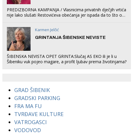
PREDIZBORNA KAMPANJA / Vlasnicima privatnih dječjih vrtića
nije lako slušati Restovićeva obećanja jer ispada da to što oni
rade u Šibeniku ne postoji
Karmen Jelčić
GRINTANJA ŠIBENSKE NEVISTE
ŠIBENSKA NEVISTA OPET GRINTA:Slučaj AS EKO ili je li u
Šibeniku vuk pojeo magare, a profit ljubav prema životinjama?
GRAD ŠIBENIK
GRADSKI PARKING
FRA MA FU
TVRĐAVE KULTURE
VATROGASCI
VODOVOD