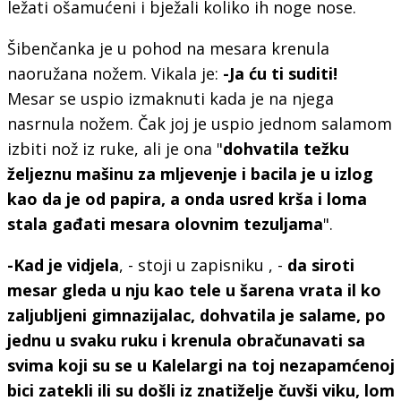
ležati ošamućeni i bježali koliko ih noge nose.
Šibenčanka je u pohod na mesara krenula
naoružana nožem. Vikala je:
-Ja ću ti suditi!
Mesar se uspio izmaknuti kada je na njega
nasrnula nožem. Čak joj je uspio jednom salamom
izbiti nož iz ruke, ali je ona "
dohvatila težku
željeznu mašinu za mljevenje i bacila je u izlog
kao da je od papira, a onda usred krša i loma
stala gađati mesara olovnim tezuljama
".
-Kad je vidjela
, - stoji u zapisniku , -
da siroti
mesar gleda u nju kao tele u šarena vrata il ko
zaljubljeni gimnazijalac, dohvatila je salame, po
jednu u svaku ruku i krenula obračunavati sa
svima koji su se u Kalelargi na toj nezapamćenoj
bici zatekli ili su došli iz znatiželje čuvši viku, lom