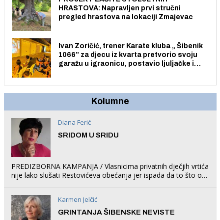
HRASTOVA: Napravljen prvi stručni
pregled hrastova na lokaciji Zmajevac
Ivan Zoričić, trener Karate kluba „ Šibenik
1066” za djecu iz kvarta pretvorio svoju
garažu u igraonicu, postavio ljuljačke i
trampolin i organizirao dječje ljetno kino.
Kolumne
Diana Ferić
SRIDOM U SRIDU
PREDIZBORNA KAMPANJA / Vlasnicima privatnih dječjih vrtića
nije lako slušati Restovićeva obećanja jer ispada da to što oni
rade u Šibeniku ne postoji
Karmen Jelčić
GRINTANJA ŠIBENSKE NEVISTE