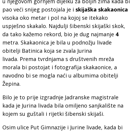
u njegovom gornjem dijelku za boljih zima kada bi
pao veći snijeg postojala je i
skijaška skakaonica
visoka oko metar i pol na kojoj se itekako
uspješno skakalo. Najdulji šibenski skijaški skok,
da tako kažemo rekord, bio je dug najmanje
4
metra. Skakaonica je bila u podnožju livade
obitelji Batinica koja se zvala Jurina
livada. Prema tvrdnjama s društvenih mreža
morala bi postojat i fotografija skakaonice, a
navodno bi se mogla naći u albumima obitelji
Žepina.
Bilo je to prije izgradnje Jadranske magistrale
kada je Jurina livada bila omiljeno sanjkalište na
kojem su guštali i rijetki šibenski skijaši.
Osim ulice Put Gimnazije i Jurine livade, kada bi