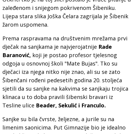
zaleđenom i snijegom pokrivenom Šibeniku.
Lijepa stara slika Joška Čelara zagrijala je Šibenik
žarom uspomena.
Prema raspravama na društvenim mrežama prvi
dječak na sanjkama je najvjerojatnije
Rade
Baranović,
koji je postao profesor tjelesnog
odgoja u osnovnoj školi "Mate Bujas". Tko su
dječaci iza njega nitko nije znao, ali su se zato
Šibenčani rođeni pedesetih godina 20. stoljeća
sjetili da su sanjke na kakvima se sanjkaju trojica
klinaca u to doba pravili šibenski bravari iz
Tesline ulice
Beader, Sekulić i Franculo.
Sanjke su bila čvrste, željezne, a jurile su na
limenim saonicima. Put Gimnazije bio je idealno