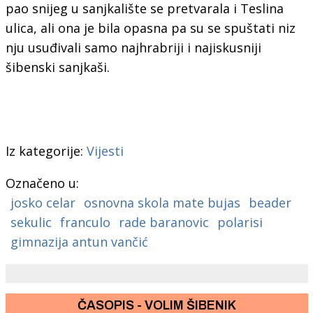
pao snijeg u sanjkalište se pretvarala i Teslina
ulica, ali ona je bila opasna pa su se spuštati niz
nju usuđivali samo najhrabriji i najiskusniji
šibenski sanjkaši.
Iz kategorije:
Vijesti
Označeno u:
josko celar
osnovna skola mate bujas
beader
sekulic
franculo
rade baranovic
polarisi
gimnazija antun vančić
ČASOPIS - VOLIM ŠIBENIK