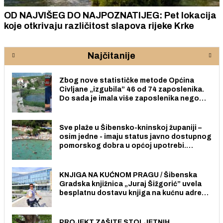
OD NAJVIŠEG DO NAJPOZNATIJEG: Pet lokacija
koje otkrivaju različitost slapova rijeke Krke
Najčitanije
Zbog nove statističke metode Općina
Civljane „izgubila” 46 od 74 zaposlenika.
Do sada je imala više zaposlenika nego
radno sposobnih osoba među svojih 170
stanovnika.
Sve plaže u Šibensko-kninskoj županiji –
osim jedne - imaju status javno dostupnog
pomorskog dobra u općoj upotrebi.
Pristup je slobodan i besplatan za sve
građane i posjetitelje.
KNJIGA NA KUĆNOM PRAGU / Šibenska
Gradska knjižnica „Juraj Šižgorić” uvela
besplatnu dostavu knjiga na kućnu adresu
električnim biciklom.
PROJEKT ZAŠITE STOLJETNIH