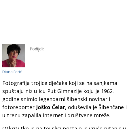
Podijeli:
Diana Ferić
Fotografija trojice dječaka koji se na sanjkama
spuštaju niz ulicu Put Gimnazije koju je 1962.
godine snimio legendarni šibenski novinar i
fotoreporter
Joško Čelar,
oduševila je Šibenčane i
u trenu zapalila Internet i društvene mreže.
Otkriti tko je na toj slici postalo je vruće pitanje u