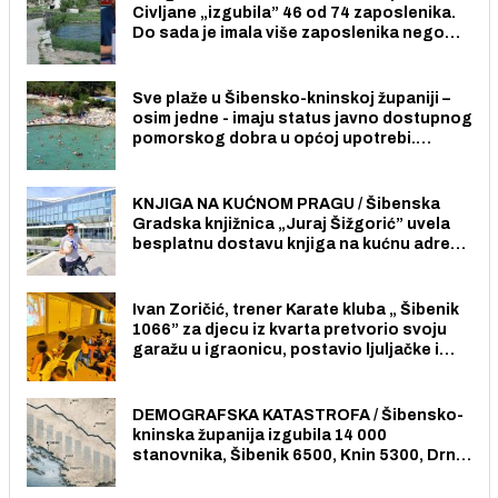
Civljane „izgubila” 46 od 74 zaposlenika.
Do sada je imala više zaposlenika nego
radno sposobnih osoba među svojih 170
stanovnika.
Sve plaže u Šibensko-kninskoj županiji –
osim jedne - imaju status javno dostupnog
pomorskog dobra u općoj upotrebi.
Pristup je slobodan i besplatan za sve
građane i posjetitelje.
KNJIGA NA KUĆNOM PRAGU / Šibenska
Gradska knjižnica „Juraj Šižgorić” uvela
besplatnu dostavu knjiga na kućnu adresu
električnim biciklom.
Ivan Zoričić, trener Karate kluba „ Šibenik
1066” za djecu iz kvarta pretvorio svoju
garažu u igraonicu, postavio ljuljačke i
trampolin i organizirao dječje ljetno kino.
DEMOGRAFSKA KATASTROFA / Šibensko-
kninska županija izgubila 14 000
stanovnika, Šibenik 6500, Knin 5300, Drniš
1758, Skradin 625, Vodice 275...