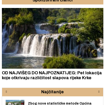
Sponzorirani članci
OD NAJVIŠEG DO NAJPOZNATIJEG: Pet lokacija
koje otkrivaju različitost slapova rijeke Krke
Najčitanije
Zbog nove statističke metode Općina