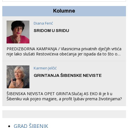
Kolumne
Diana Ferić
SRIDOM U SRIDU
PREDIZBORNA KAMPANJA / Vlasnicima privatnih dječjih vrtića
nije lako slušati Restovićeva obećanja jer ispada da to što oni
rade u Šibeniku ne postoji
Karmen Jelčić
GRINTANJA ŠIBENSKE NEVISTE
ŠIBENSKA NEVISTA OPET GRINTA:Slučaj AS EKO ili je li u
Šibeniku vuk pojeo magare, a profit ljubav prema životinjama?
GRAD ŠIBENIK