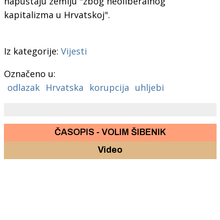
napuštaju zemlju "zbog neoliberalnog
kapitalizma u Hrvatskoj".
Iz kategorije:
Vijesti
Označeno u:
odlazak
Hrvatska
korupcija
uhljebi
ČASOPIS - VOLIM ŠIBENIK
Video