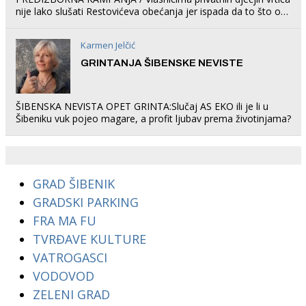
nije lako slušati Restovićeva obećanja jer ispada da to što oni
rade u Šibeniku ne postoji
Karmen Jelčić
GRINTANJA ŠIBENSKE NEVISTE
ŠIBENSKA NEVISTA OPET GRINTA:Slučaj AS EKO ili je li u
Šibeniku vuk pojeo magare, a profit ljubav prema životinjama?
GRAD ŠIBENIK
GRADSKI PARKING
FRA MA FU
TVRĐAVE KULTURE
VATROGASCI
VODOVOD
ZELENI GRAD