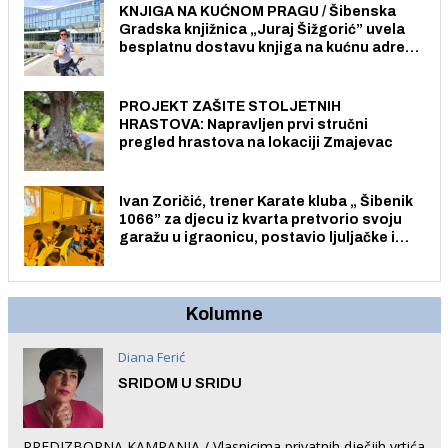
KNJIGA NA KUĆNOM PRAGU / Šibenska
Gradska knjižnica „Juraj Šižgorić” uvela
besplatnu dostavu knjiga na kućnu adresu
električnim biciklom.
PROJEKT ZAŠITE STOLJETNIH
HRASTOVA: Napravljen prvi stručni
pregled hrastova na lokaciji Zmajevac
Ivan Zoričić, trener Karate kluba „ Šibenik
1066” za djecu iz kvarta pretvorio svoju
garažu u igraonicu, postavio ljuljačke i
trampolin i organizirao dječje ljetno kino.
Kolumne
Diana Ferić
SRIDOM U SRIDU
PREDIZBORNA KAMPANJA / Vlasnicima privatnih dječjih vrtića