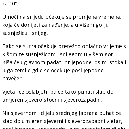
za 10°C
U noći na srijedu očekuje se promjena vremena,
koja će donijeti zahlađenje, a u višem gorju i
susnježicu i snijeg.
Tako se sutra očekuje pretežno oblačno vrijeme s
kišom te susnježicom i snijegom u višem gorju.
Kiša će uglavnom padati prijepodne, osim istoka i
juga zemlje gdje se očekuje poslijepodne i
navečer.
Vjetar će oslabjeti, pa će tako puhati slab do
umjeren sjeveroistočni i sjeverozapadni.
Na sjevernom i dijelu srednjeg Jadrana puhat će
slab do umjeren sjeverni i sjeverozapadni vjetar,
poslijepodne jugozapadni, a na preostalom dijelu