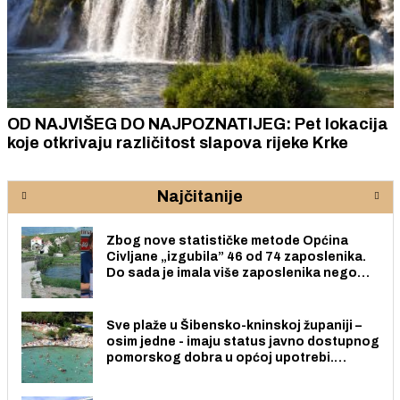
OD NAJVIŠEG DO NAJPOZNATIJEG: Pet lokacija
koje otkrivaju različitost slapova rijeke Krke
Najčitanije
Zbog nove statističke metode Općina
Civljane „izgubila” 46 od 74 zaposlenika.
Do sada je imala više zaposlenika nego
radno sposobnih osoba među svojih 170
stanovnika.
Sve plaže u Šibensko-kninskoj županiji –
osim jedne - imaju status javno dostupnog
pomorskog dobra u općoj upotrebi.
Pristup je slobodan i besplatan za sve
građane i posjetitelje.