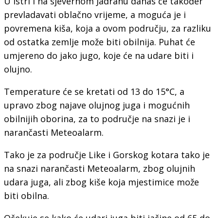
U Istri i na sjevernom Jadranu danas će također
prevladavati oblačno vrijeme, a moguća je i
povremena kiša, koja a ovom području, za razliku
od ostatka zemlje može biti obilnija. Puhat će
umjereno do jako jugo, koje će na udare biti i
olujno.
Temperature će se kretati od 13 do 15°C, a
upravo zbog najave olujnog juga i mogućnih
obilnijih oborina, za to područje na snazi je i
narančasti Meteoalarm.
Tako je za područje Like i Gorskog kotara tako je
na snazi narančasti Meteoalarm, zbog olujnih
udara juga, ali zbog kiše koja mjestimice može
biti obilna.
Očekuje se kako će udari juga biti jačine od 65 do