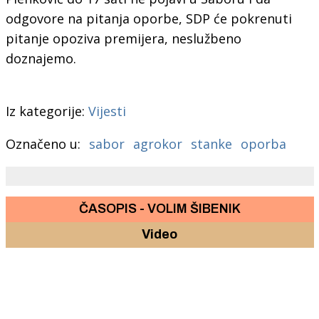
odgovore na pitanja oporbe, SDP će pokrenuti
pitanje opoziva premijera, neslužbeno
doznajemo.
Iz kategorije:
Vijesti
Označeno u:
sabor
agrokor
stanke
oporba
ČASOPIS - VOLIM ŠIBENIK
Video