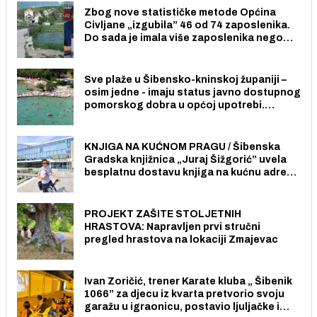
Zbog nove statističke metode Općina
Civljane „izgubila” 46 od 74 zaposlenika.
Do sada je imala više zaposlenika nego
radno sposobnih osoba među svojih 170
stanovnika.
Sve plaže u Šibensko-kninskoj županiji –
osim jedne - imaju status javno dostupnog
pomorskog dobra u općoj upotrebi.
Pristup je slobodan i besplatan za sve
građane i posjetitelje.
KNJIGA NA KUĆNOM PRAGU / Šibenska
Gradska knjižnica „Juraj Šižgorić” uvela
besplatnu dostavu knjiga na kućnu adresu
električnim biciklom.
PROJEKT ZAŠITE STOLJETNIH
HRASTOVA: Napravljen prvi stručni
pregled hrastova na lokaciji Zmajevac
Ivan Zoričić, trener Karate kluba „ Šibenik
1066” za djecu iz kvarta pretvorio svoju
garažu u igraonicu, postavio ljuljačke i