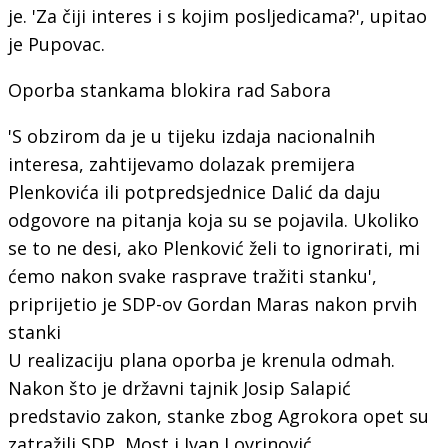
je. 'Za čiji interes i s kojim posljedicama?', upitao
je Pupovac.
Oporba stankama blokira rad Sabora
'S obzirom da je u tijeku izdaja nacionalnih
interesa, zahtijevamo dolazak premijera
Plenkovića ili potpredsjednice Dalić da daju
odgovore na pitanja koja su se pojavila. Ukoliko
se to ne desi, ako Plenković želi to ignorirati, mi
ćemo nakon svake rasprave tražiti stanku',
priprijetio je SDP-ov Gordan Maras nakon prvih
stanki
U realizaciju plana oporba je krenula odmah.
Nakon što je državni tajnik Josip Salapić
predstavio zakon, stanke zbog Agrokora opet su
zatražili SDP, Most i Ivan Lovrinović.