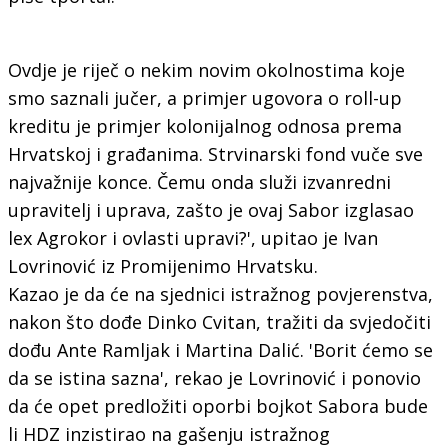
Ovdje je riječ o nekim novim okolnostima koje
smo saznali jučer, a primjer ugovora o roll-up
kreditu je primjer kolonijalnog odnosa prema
Hrvatskoj i građanima. Strvinarski fond vuče sve
najvažnije konce. Čemu onda služi izvanredni
upravitelj i uprava, zašto je ovaj Sabor izglasao
lex Agrokor i ovlasti upravi?', upitao je Ivan
Lovrinović iz Promijenimo Hrvatsku.
Kazao je da će na sjednici istražnog povjerenstva,
nakon što dođe Dinko Cvitan, tražiti da svjedočiti
dođu Ante Ramljak i Martina Dalić. 'Borit ćemo se
da se istina sazna', rekao je Lovrinović i ponovio
da će opet predložiti oporbi bojkot Sabora bude
li HDZ inzistirao na gašenju istražnog