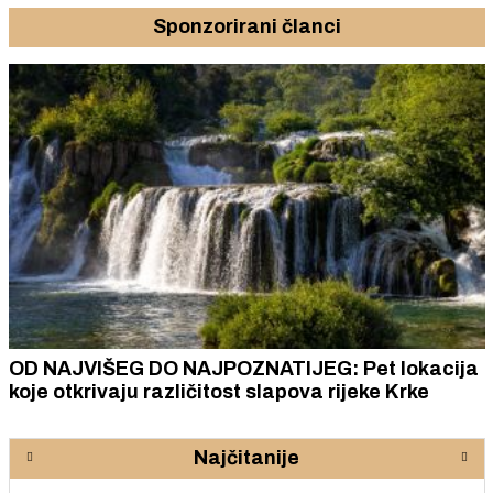
Sponzorirani članci
OD NAJVIŠEG DO NAJPOZNATIJEG: Pet lokacija
koje otkrivaju različitost slapova rijeke Krke
Najčitanije