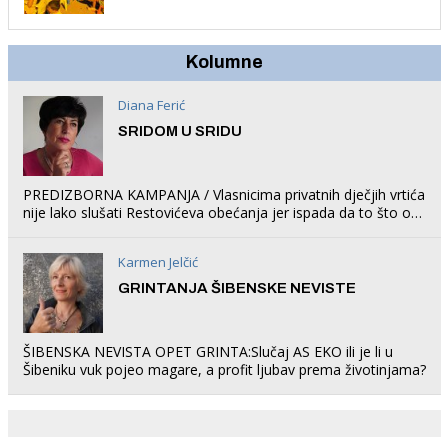
trampolin i organizirao dječje ljetno kino.
Kolumne
Diana Ferić
SRIDOM U SRIDU
PREDIZBORNA KAMPANJA / Vlasnicima privatnih dječjih vrtića
nije lako slušati Restovićeva obećanja jer ispada da to što oni
rade u Šibeniku ne postoji
Karmen Jelčić
GRINTANJA ŠIBENSKE NEVISTE
ŠIBENSKA NEVISTA OPET GRINTA:Slučaj AS EKO ili je li u
Šibeniku vuk pojeo magare, a profit ljubav prema životinjama?