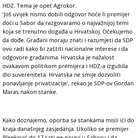
HDZ. Tema je opet Agrokor.
'Još uvijek nismo dobili odgovor hoće li premijer
doći u Sabor da razgovaramo o najvažnijoj temi
koja se trenutno događa u Hrvatskoj. Očekujemo
da dođe. Građani moraju znati i razumjeti da SDP
ovo radi kako bi zaštiti nacionalne interese i da
odgovore građanima. Hrvatska je nažalost
ovakavom politikom premijera i HDZ-a izgubila
dio suvereniteta. Hrvatska ne smije dozvoliti
ponavljanje privatizacije', rekao je SDP-ov Gordan
Maras nakon stanke.
Kako doznajemo, oporba sa stankama misli ići do
kraja današnjeg zasjedanja. Ukoliko se premijer
Plenković do 17 sati ne pojavi u Saboru i da