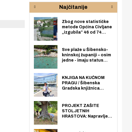
rijeke Krke
sud
Najčitanije
pod
zaj
Zbog nove statističke
metode Općina Civljane
„izgubila” 46 od 74
zaposlenika. Do sada je
imala više zaposlenika
nego radno sposobnih
Sve plaže u Šibensko-
osoba među svojih 170
kninskoj županiji – osim
stanovnika.
jedne - imaju status
javno dostupnog
pomorskog dobra u
općoj upotrebi. Pristup
KNJIGA NA KUĆNOM
je slobodan i besplatan
PRAGU / Šibenska
za sve građane i
Gradska knjižnica
posjetitelje.
„Juraj Šižgorić” uvela
besplatnu dostavu
knjiga na kućnu adresu
PROJEKT ZAŠITE
električnim biciklom.
STOLJETNIH
HRASTOVA: Napravljen
prvi stručni pregled
hrastova na lokaciji