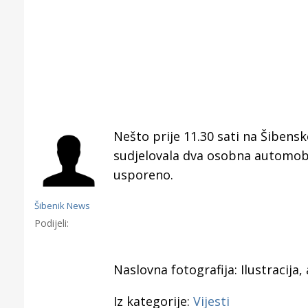
Nešto prije 11.30 sati na Šiben
sudjelovala dva osobna automobi
usporeno.
Šibenik News
Podijeli:
Naslovna fotografija: Ilustracija
Gornji tok
Otkrijte h
edukativnom kampusu 
Iz kategorije:
Vijesti