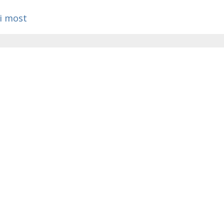
a
i most