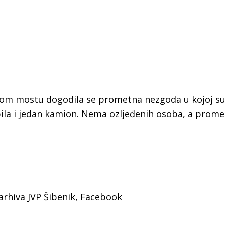
skom mostu dogodila se prometna nezgoda u kojoj s
la i jedan kamion. Nema ozljeđenih osoba, a prome
, arhiva JVP Šibenik, Facebook
 Krke iz prve ruke -
Šibenik spreman za dol
ostel Titius u
električnih autobusa: i
NP Krka u
12 punionica na kolodvo