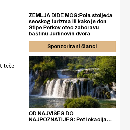
ZEMLJA DIDE MOG:Pola stoljeća
seoskog turizma ili kako je don
Stipe Perkov oteo zaboravu
baštinu Jurlinovih dvora
Sponzorirani članci
u
t teče
azak
OD NAJVIŠEG DO
ZA
zgrađeno
NAJPOZNATIJEG: Pet lokacija
AKA
ru
koje otkrivaju različitost slapova
isku