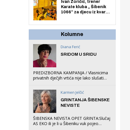
Zmajevac
Ivan Zoričić, trener
Karate kluba „ Šibenik
1066” za djecu iz kvarta
pretvorio svoju garažu
u igraonicu, postavio
ljuljačke i trampolin i
organizirao dječje
Kolumne
ljetno kino.
Diana Ferić
SRIDOM U SRIDU
PREDIZBORNA KAMPANJA / Vlasnicima
privatnih dječjih vrtića nije lako slušati
Restovićeva obećanja jer ispada da to
što oni rade u Šibeniku ne postoji
Karmen Jelčić
GRINTANJA ŠIBENSKE
NEVISTE
ŠIBENSKA NEVISTA OPET GRINTA:Slučaj
AS EKO ili je li u Šibeniku vuk pojeo
magare, a profit ljubav prema