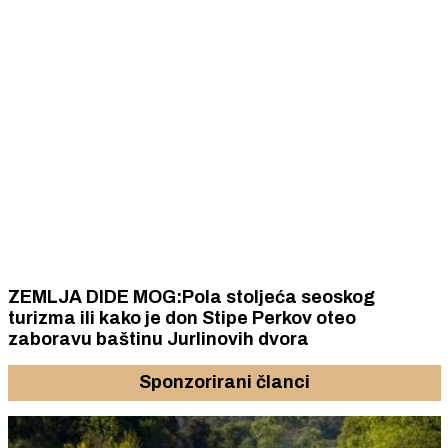
ZEMLJA DIDE MOG:Pola stoljeća seoskog
turizma ili kako je don Stipe Perkov oteo
zaboravu baštinu Jurlinovih dvora
Sponzorirani članci