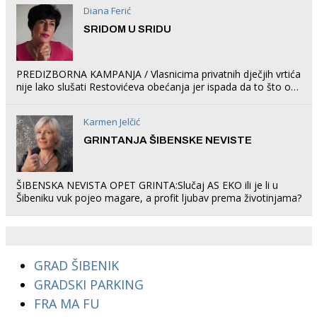
Diana Ferić
SRIDOM U SRIDU
PREDIZBORNA KAMPANJA / Vlasnicima privatnih dječjih vrtića
nije lako slušati Restovićeva obećanja jer ispada da to što oni
rade u Šibeniku ne postoji
Karmen Jelčić
GRINTANJA ŠIBENSKE NEVISTE
ŠIBENSKA NEVISTA OPET GRINTA:Slučaj AS EKO ili je li u
Šibeniku vuk pojeo magare, a profit ljubav prema životinjama?
GRAD ŠIBENIK
GRADSKI PARKING
FRA MA FU