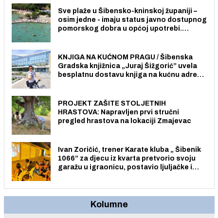
Sve plaže u Šibensko-kninskoj županiji –
osim jedne - imaju status javno dostupnog
pomorskog dobra u općoj upotrebi.
Pristup je slobodan i besplatan za sve
građane i posjetitelje.
KNJIGA NA KUĆNOM PRAGU / Šibenska
Gradska knjižnica „Juraj Šižgorić” uvela
besplatnu dostavu knjiga na kućnu adresu
električnim biciklom.
PROJEKT ZAŠITE STOLJETNIH
HRASTOVA: Napravljen prvi stručni
pregled hrastova na lokaciji Zmajevac
Ivan Zoričić, trener Karate kluba „ Šibenik
1066” za djecu iz kvarta pretvorio svoju
garažu u igraonicu, postavio ljuljačke i
trampolin i organizirao dječje ljetno kino.
Kolumne