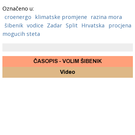
Označeno u:
croenergo
klimatske promjene
razina mora
šibenik
vodice
Zadar
Split
Hrvatska
procjena
mogucih steta
ČASOPIS - VOLIM ŠIBENIK
Video