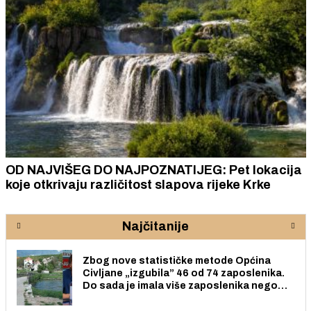
OD NAJVIŠEG DO NAJPOZNATIJEG: Pet lokacija
koje otkrivaju različitost slapova rijeke Krke
Najčitanije
Zbog nove statističke metode Općina
Civljane „izgubila” 46 od 74 zaposlenika.
Do sada je imala više zaposlenika nego
radno sposobnih osoba među svojih 170
stanovnika.