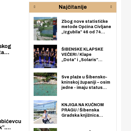
rijeke Krke
sud
Najčitanije
pod
zaj
Zbog nove statističke
metode Općina Civljane
„izgubila” 46 od 74
zaposlenika. Do sada je
imala više zaposlenika
nskog
nego radno sposobnih
ŠIBENSKE KLAPSKE
ta
osoba među svojih 170
VEČERI / Klape
urina i
stanovnika.
„Dota” i „Solaris”
rugom
otvaraju 27. Šibenske
ge
klapske večeri na Maloj
loži
Sve plaže u Šibensko-
kninskoj županiji – osim
jedne - imaju status
javno dostupnog
pomorskog dobra u
općoj upotrebi. Pristup
KNJIGA NA KUĆNOM
je slobodan i besplatan
PRAGU / Šibenska
za sve građane i
Gradska knjižnica
posjetitelje.
ubićevcu
„Juraj Šižgorić” uvela
besplatnu dostavu
k”.