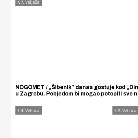
07. Veljača
NOGOMET / „Šibenik” danas gostuje kod „D
u Zagrebu. Pobjedom bi mogao potopiti sve 
„Dinama” o tituli prvaka, a sebe pogurati u si
zonu na tablici HNL-a.
04. Veljača
02. Veljača