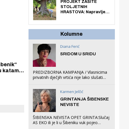
knjiga na kućnu adresu
PROJEKT ZAŠITE
prilazima
električnim biciklom.
STOLJETNIH
oredila
HRASTOVA: Napravljen
prvi stručni pregled
hrastova na lokaciji
Zmajevac
Kolumne
Diana Ferić
SRIDOM U SRIDU
ibenik“
u katama
PREDIZBORNA KAMPANJA / Vlasnicima
atelja iz
privatnih dječjih vrtića nije lako slušati
i brončane
Restovićeva obećanja jer ispada da to
što oni rade u Šibeniku ne postoji
Karmen Jelčić
GRINTANJA ŠIBENSKE
NEVISTE
ŠIBENSKA NEVISTA OPET GRINTA:Slučaj
AS EKO ili je li u Šibeniku vuk pojeo
magare, a profit ljubav prema