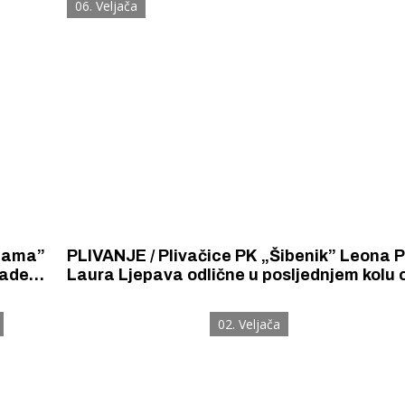
06. Veljača
inama”
PLIVANJE / Plivačice PK „Šibenik” Leona Pešić i
nade
Laura Ljepava odlične u posljednjem kolu 
gurniju
ST lige. Šestogodišnji Natko Pezelj-Bašić, 
nastupio na službenom natjecanju.
02. Veljača