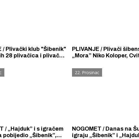
a
benik"
PLIVANJE / Plivači šibe
ih 28 plivačica i plivača
„Mora” Niko Koloper, Cvi
 Otvorenoj ST ligi za
Iljadica Rapo, Mislav Bad
 i mlađe kadete
Mate Džepina zlatni u d
c
22. Prosinac
kolu Otvorene splitske li
igračem
NOGOMET / Danas na Š
a pobijedio „Šibenik”,
igraju „Šibenik” i „Hajdu