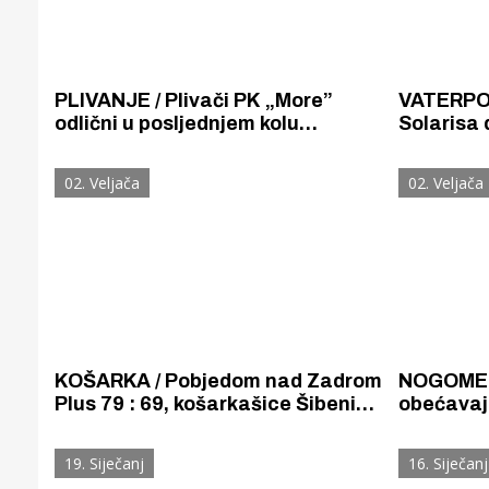
PLIVANJE / Plivači PK „More”
VATERPOL
odlični u posljednjem kolu
Solarisa 
zimskog djela natjecateljske
za redom.
sezone sezone – osvojili su pet
iz Kotora
02. Veljača
02. Veljača
zlatnih medalja i rušili osobne
rekorde.
KOŠARKA / Pobjedom nad Zadrom
NOGOMET 
Plus 79 : 69, košarkašice Šibenika
obećavaj
učvrstile treće mjesto na tablici i
gostovanj
Gornji tok
kandidaturu za play off
manje obe
Otkrijte h
19. Siječanj
16. Siječanj
Slaven B
edukativnom kampusu 