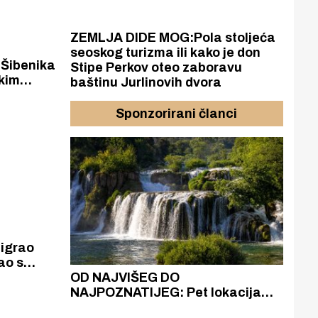
ZEMLJA DIDE MOG:Pola stoljeća
seoskog turizma ili kako je don
Šibenika
Stipe Perkov oteo zaboravu
kim
baštinu Jurlinovih dvora
lici
dećom
Sponzorirani članci
igrao
ao s
 zadnjih
azak
OD NAJVIŠEG DO
ZA
em manje
zgrađeno
NAJPOZNATIJEG: Pet lokacija
AKA
ru
koje otkrivaju različitost slapova
isku