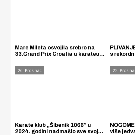
Puljanim
Mare Mileta osvojila srebro na
PLIVANJE / Plivački klub "Ši
33.Grand Prix Croatia u karateu u
s rekordn
konkurenciji 41 natjecateljice iz
nastupio na
26 država
početnike
26. Prosinac
22. Prosina
Karate klub „Šibenik 1066” u
NOGOMET / „Hajduk” i s 
2024. godini nadmašio sve svoje
više jedv