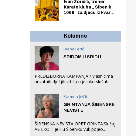
Zmajevac
Ivan Zoričić, trener
Karate kluba „ Šibenik
1066” za djecu iz kvarta
pretvorio svoju garažu
u igraonicu, postavio
ljuljačke i trampolin i
organizirao dječje
Kolumne
ljetno kino.
Diana Ferić
SRIDOM U SRIDU
PREDIZBORNA KAMPANJA / Vlasnicima
privatnih dječjih vrtića nije lako slušati
Restovićeva obećanja jer ispada da to
što oni rade u Šibeniku ne postoji
Karmen Jelčić
GRINTANJA ŠIBENSKE
NEVISTE
ŠIBENSKA NEVISTA OPET GRINTA:Slučaj
AS EKO ili je li u Šibeniku vuk pojeo
magare, a profit ljubav prema