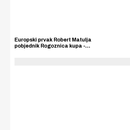
Europski prvak Robert Matulja
pobjednik Rogoznica kupa -
Otvorenog prvenstva Hrvatske
radio upravljanih jedrilica. Srebro
i broncu osvojili Zvonko Jelačić i
Marko.