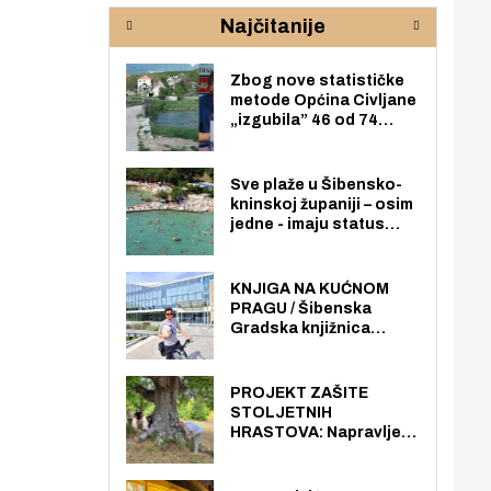
rijeke Krke
sud
Najčitanije
pod
zaj
Zbog nove statističke
metode Općina Civljane
„izgubila” 46 od 74
zaposlenika. Do sada je
imala više zaposlenika
nego radno sposobnih
Sve plaže u Šibensko-
osoba među svojih 170
kninskoj županiji – osim
stanovnika.
jedne - imaju status
javno dostupnog
pomorskog dobra u
općoj upotrebi. Pristup
KNJIGA NA KUĆNOM
je slobodan i besplatan
PRAGU / Šibenska
za sve građane i
Gradska knjižnica
posjetitelje.
„Juraj Šižgorić” uvela
besplatnu dostavu
knjiga na kućnu adresu
PROJEKT ZAŠITE
električnim biciklom.
STOLJETNIH
HRASTOVA: Napravljen
prvi stručni pregled
hrastova na lokaciji