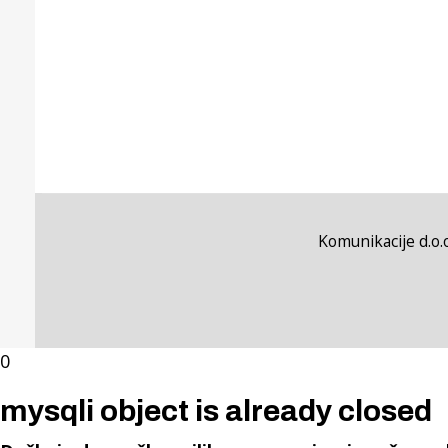
Komunikacije d.o.o
0
mysqli object is already closed