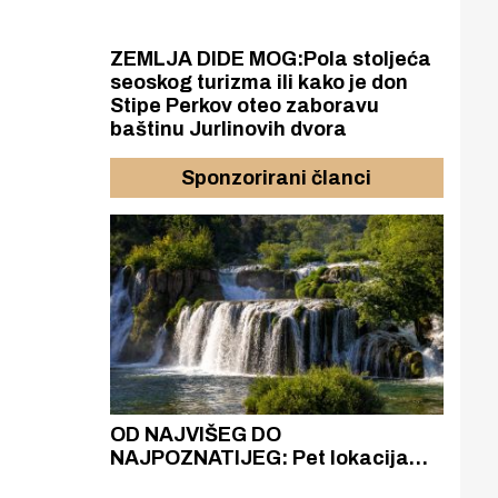
ZEMLJA DIDE MOG:Pola stoljeća
seoskog turizma ili kako je don
Stipe Perkov oteo zaboravu
baštinu Jurlinovih dvora
Sponzorirani članci
azak
OD NAJVIŠEG DO
ZA
zgrađeno
NAJPOZNATIJEG: Pet lokacija
AKA
ru
koje otkrivaju različitost slapova
isku