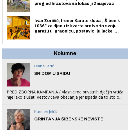
pregled hrastova na lokaciji Zmajevac
Ivan Zoričić, trener Karate kluba „ Šibenik
1066” za djecu iz kvarta pretvorio svoju
garažu u igraonicu, postavio ljuljačke i
trampolin i organizirao dječje ljetno kino.
Kolumne
Diana Ferić
SRIDOM U SRIDU
PREDIZBORNA KAMPANJA / Vlasnicima privatnih dječjih vrtića
nije lako slušati Restovićeva obećanja jer ispada da to što oni
rade u Šibeniku ne postoji
Karmen Jelčić
GRINTANJA ŠIBENSKE NEVISTE