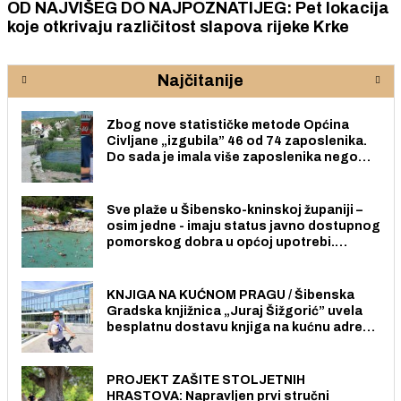
OD NAJVIŠEG DO NAJPOZNATIJEG: Pet lokacija
koje otkrivaju različitost slapova rijeke Krke
Najčitanije
Zbog nove statističke metode Općina
Civljane „izgubila” 46 od 74 zaposlenika.
Do sada je imala više zaposlenika nego
radno sposobnih osoba među svojih 170
stanovnika.
Sve plaže u Šibensko-kninskoj županiji –
osim jedne - imaju status javno dostupnog
pomorskog dobra u općoj upotrebi.
Pristup je slobodan i besplatan za sve
građane i posjetitelje.
KNJIGA NA KUĆNOM PRAGU / Šibenska
Gradska knjižnica „Juraj Šižgorić” uvela
besplatnu dostavu knjiga na kućnu adresu
električnim biciklom.
PROJEKT ZAŠITE STOLJETNIH
HRASTOVA: Napravljen prvi stručni