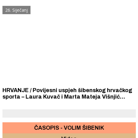
26. Siječanj
HRVANJE / Povijesni uspjeh šibenskog hrvačkog
sporta – Laura Kuvač i Marta Mateja Višnjić
viceprvakinje su Hrvatske.
ČASOPIS - VOLIM ŠIBENIK