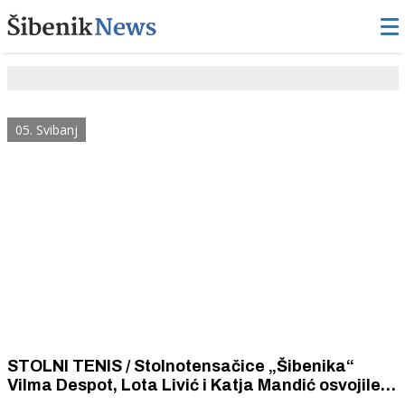
05. Svibanj
STOLNI TENIS / Stolnotensačice „Šibenika“
Vilma Despot, Lota Livić i Katja Mandić osvojile
titulu viceprvakinja Hrvatske