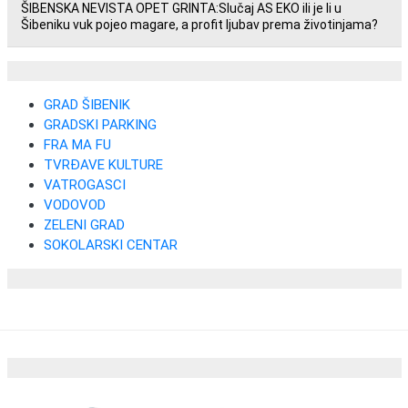
ŠIBENSKA NEVISTA OPET GRINTA:Slučaj AS EKO ili je li u
Šibeniku vuk pojeo magare, a profit ljubav prema životinjama?
GRAD ŠIBENIK
GRADSKI PARKING
FRA MA FU
TVRĐAVE KULTURE
VATROGASCI
VODOVOD
ZELENI GRAD
SOKOLARSKI CENTAR