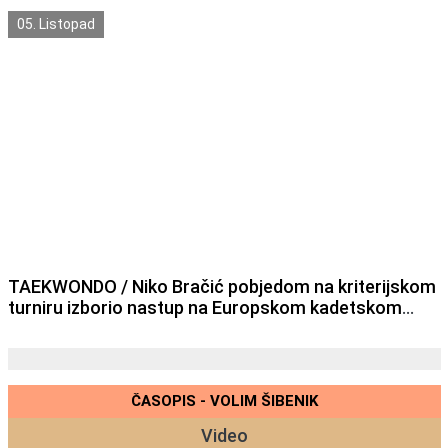
karatašica i karataša .
05. Listopad
TAEKWONDO / Niko Bračić pobjedom na kriterijskom
turniru izborio nastup na Europskom kadetskom
prvenstvu
ČASOPIS - VOLIM ŠIBENIK
Video