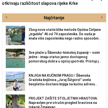
otkrivaju različitost slapova rijeke Krke
Najčitanije
Zbog nove statističke metode Općina Civljane
„izgubila” 46 od 74 zaposlenika. Do sada je
imala više zaposlenika nego radno sposobnih
osoba među svojih 170 stanovnika.
Sve plaže u Šibensko-kninskoj županiji – osim
jedne - imaju status javno dostupnog
pomorskog dobra u općoj upotrebi. Pristup je
slobodan i besplatan za sve građane i
posjetitelje.
KNJIGA NA KUĆNOM PRAGU / Šibenska
Gradska knjižnica „Juraj Šižgorić” uvela
besplatnu dostavu knjiga na kućnu adresu
električnim biciklom.
PROJEKT ZAŠITE STOLJETNIH HRASTOVA:
Napravljen prvi stručni pregled hrastova na
lokaciji Zmajevac