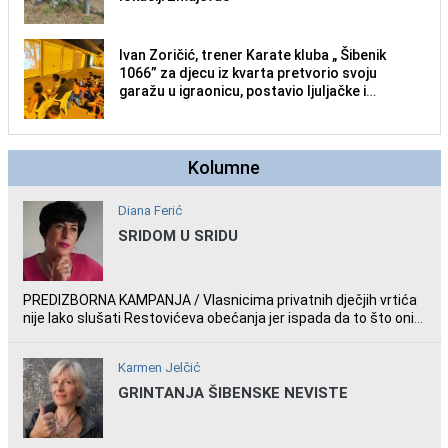
Ivan Zoričić, trener Karate kluba „ Šibenik
1066” za djecu iz kvarta pretvorio svoju
garažu u igraonicu, postavio ljuljačke i
trampolin i organizirao dječje ljetno kino.
Kolumne
Diana Ferić
SRIDOM U SRIDU
PREDIZBORNA KAMPANJA / Vlasnicima privatnih dječjih vrtića
nije lako slušati Restovićeva obećanja jer ispada da to što oni
rade u Šibeniku ne postoji
Karmen Jelčić
GRINTANJA ŠIBENSKE NEVISTE