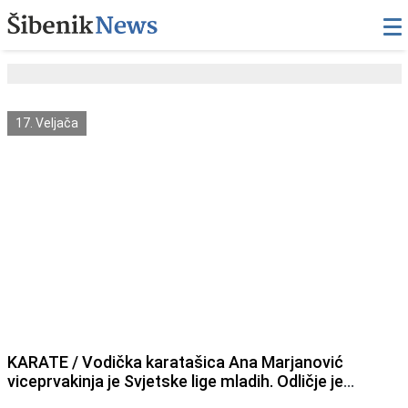
17. Veljača
KARATE / Vodička karatašica Ana Marjanović
viceprvakinja je Svjetske lige mladih. Odličje je
osvojila na najvećem svjetskom natjecanju mladih