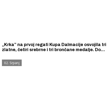
„Krka” na prvoj regati Kupa Dalmacije osvojila tri
zlatne, četiri srebrne i tri brončane medalje. Do
zlata doveslali Marko Martinović i Karlo Svirčić,
te Franko Dobra i Karlo Svirčić.
02. Srpanj