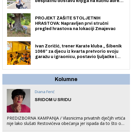
besplatnu dostavu knjiga na kućnu adresu
električnim biciklom.
PROJEKT ZAŠITE STOLJETNIH
HRASTOVA: Napravljen prvi stručni
pregled hrastova na lokaciji Zmajevac
Ivan Zoričić, trener Karate kluba „ Šibenik
1066” za djecu iz kvarta pretvorio svoju
garažu u igraonicu, postavio ljuljačke i
trampolin i organizirao dječje ljetno kino.
Kolumne
Diana Ferić
SRIDOM U SRIDU
PREDIZBORNA KAMPANJA / Vlasnicima privatnih dječjih vrtića
nije lako slušati Restovićeva obećanja jer ispada da to što oni
rade u Šibeniku ne postoji