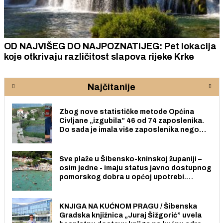
OD NAJVIŠEG DO NAJPOZNATIJEG: Pet lokacija
koje otkrivaju različitost slapova rijeke Krke
Najčitanije
Zbog nove statističke metode Općina
Civljane „izgubila” 46 od 74 zaposlenika.
Do sada je imala više zaposlenika nego
radno sposobnih osoba među svojih 170
stanovnika.
Sve plaže u Šibensko-kninskoj županiji –
osim jedne - imaju status javno dostupnog
pomorskog dobra u općoj upotrebi.
Pristup je slobodan i besplatan za sve
građane i posjetitelje.
KNJIGA NA KUĆNOM PRAGU / Šibenska
Gradska knjižnica „Juraj Šižgorić” uvela