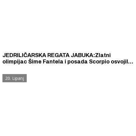
JEDRILIČARSKA REGATA JABUKA:Zlatni
olimpijac Šime Fantela i posada Scorpio osvojili
prvo, a njegov glavni rival na međunarodnim
natjecanjima drugo mjesto
20. Lipanj