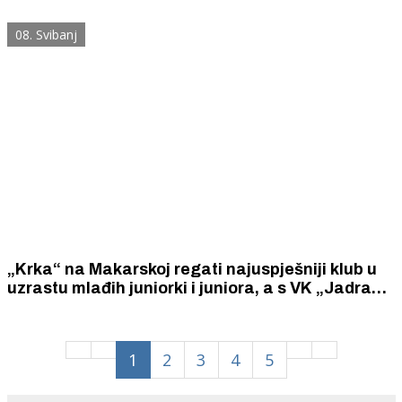
08. Svibanj
„Krka“ na Makarskoj regati najuspješniji klub u
uzrastu mlađih juniorki i juniora, a s VK „Jadran“
iz Zadra prva i u uzrastu starijih kadetkinja i
kadeta.
1
2
3
4
5