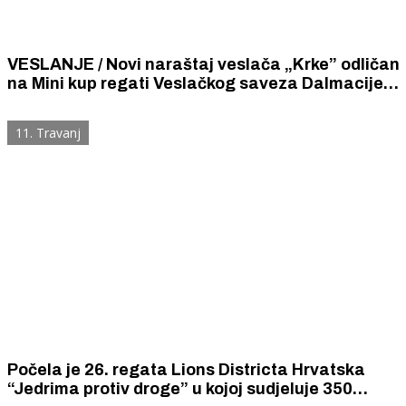
VESLANJE / Novi naraštaj veslača „Krke” odličan
na Mini kup regati Veslačkog saveza Dalmacije
na jezeru Peruća
11. Travanj
Počela je 26. regata Lions Districta Hrvatska
“Jedrima protiv droge” u kojoj sudjeluje 350