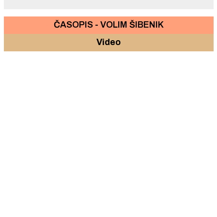
ČASOPIS - VOLIM ŠIBENIK
Video