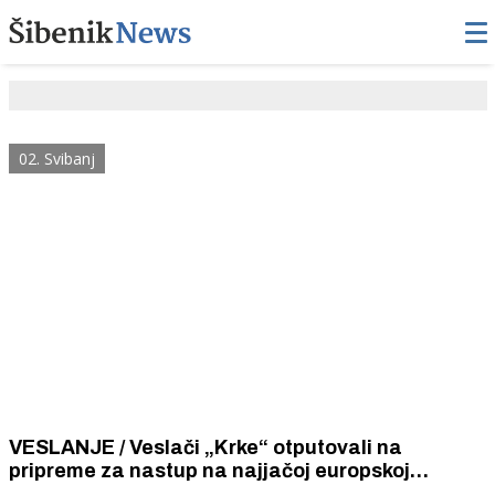
02. Svibanj
VESLANJE / Veslači „Krke“ otputovali na
pripreme za nastup na najjačoj europskoj
veslačkoj regati na znamenitoj olimpijskoj stazi -