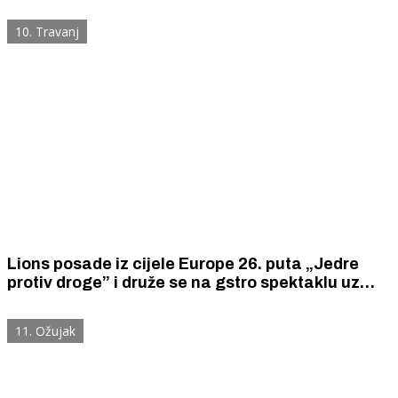
jedriličara - članova Lionsa iz deset europskih
zemalja.
10. Travanj
Lions posade iz cijele Europe 26. puta „Jedre
protiv droge” i druže se na gstro spektaklu uz
tradicionalna jela i pića iz svih država sudionica
11. Ožujak