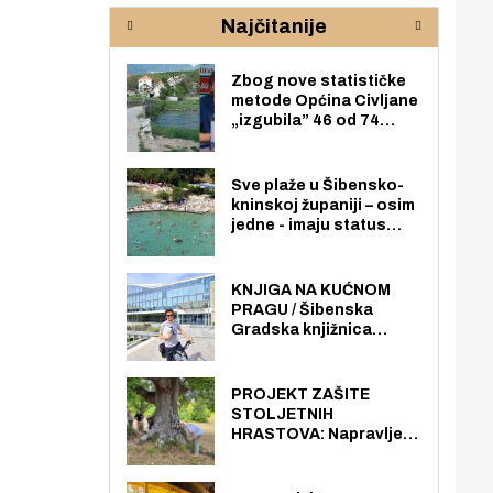
rijeke Krke
sud
Najčitanije
pod
zaj
Zbog nove statističke
metode Općina Civljane
„izgubila” 46 od 74
zaposlenika. Do sada je
imala više zaposlenika
nego radno sposobnih
Sve plaže u Šibensko-
osoba među svojih 170
kninskoj županiji – osim
stanovnika.
jedne - imaju status
javno dostupnog
pomorskog dobra u
općoj upotrebi. Pristup
KNJIGA NA KUĆNOM
je slobodan i besplatan
PRAGU / Šibenska
za sve građane i
Gradska knjižnica
posjetitelje.
„Juraj Šižgorić” uvela
besplatnu dostavu
knjiga na kućnu adresu
PROJEKT ZAŠITE
električnim biciklom.
STOLJETNIH
HRASTOVA: Napravljen
prvi stručni pregled
hrastova na lokaciji