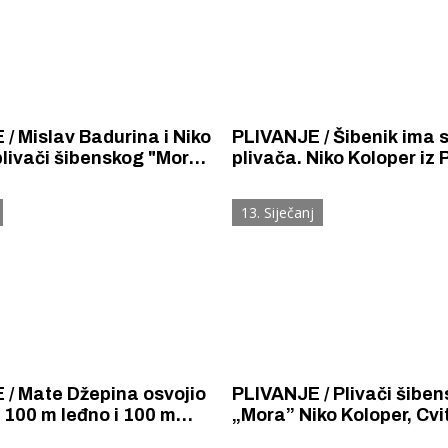
i Niko
PLIVANJE / Šibenik ima 
plivači šibenskog "Mora"
plivača. Niko Koloper iz
a mitingu isplivali dva
na Regionalnom prvenstvu
 srebra i broncu.
Hrvatske početnika, u 6 
13. Siječanj
osvojio pet odličja: tri zl
srebro i broncu.
 / Mate Džepina osvojio
PLIVANJE / Plivači šibe
 100 m leđno i 100 m
„Mora” Niko Koloper, Cvi
 srebrno na 50 m delfin i
Iljadica Rapo, Mislav Bad