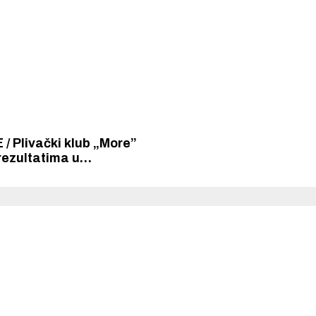
 50 m prsno, a Mislav
Mate Džepina zlatni u d
zlato na 50 m prsno i
kolu Otvorene splitske li
a 50 m leđno i slobodno
/ Plivački klub „More”
rezultatima u
em kolu Splitske lige
 uspješnu natjecateljsku
 Krke iz prve ruke -
Šibenik spreman za dol
ostel Titius u
električnih autobusa: i
NP Krka u
12 punionica na kolodvo