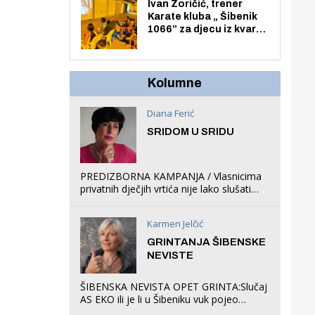
Zmajevac
Ivan Zoričić, trener
Karate kluba „ Šibenik
1066” za djecu iz kvarta
pretvorio svoju garažu
u igraonicu, postavio
ljuljačke i trampolin i
organizirao dječje
Kolumne
ljetno kino.
Diana Ferić
SRIDOM U SRIDU
PREDIZBORNA KAMPANJA / Vlasnicima
privatnih dječjih vrtića nije lako slušati
Restovićeva obećanja jer ispada da to
što oni rade u Šibeniku ne postoji
Karmen Jelčić
GRINTANJA ŠIBENSKE
NEVISTE
ŠIBENSKA NEVISTA OPET GRINTA:Slučaj
AS EKO ili je li u Šibeniku vuk pojeo
magare, a profit ljubav prema