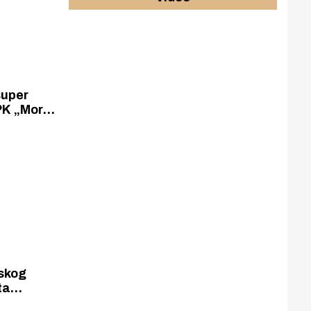
super
 PK „More”
utrka
ata te
nskog
ta
urina i