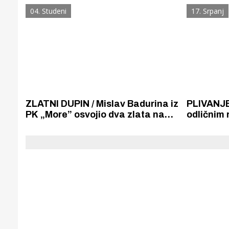
Regionalnom prvenstvu Hrvatske
broncu na
04. Studeni
17. Srpanj
Badurina 
srebrno n
ZLATNI DUPIN / Mislav Badurina iz
PLIVANJE 
PK „More” osvojio dva zlata na
odličnim 
Zlatnom dupinu, Mate Džepina
posljednj
dva srebra i broncu, a Niko
zaključio
Koloper srebro
sezonu.
Gornji tok
Otkrijte h
edukativnom kampusu 