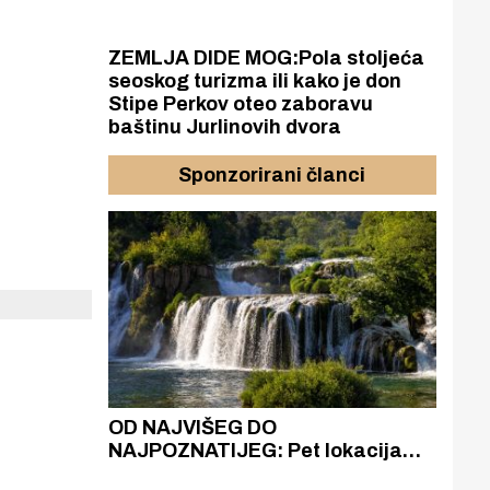
rugom
ge
ZEMLJA DIDE MOG:Pola stoljeća
seoskog turizma ili kako je don
Stipe Perkov oteo zaboravu
baštinu Jurlinovih dvora
Sponzorirani članci
azak
OD NAJVIŠEG DO
ZA
zgrađeno
NAJPOZNATIJEG: Pet lokacija
AKA
ru
koje otkrivaju različitost slapova
isku