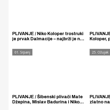
PLIVANJE / Niko Koloper trostruki
PLIVANJE / Mislav Badurina 
je prvak Dalmacije – najbrži je na
Koloper, 
50m slobodno, 50m prsno i 50m
na Korkyr
leđno. Cvita Iljadica Rapo
zlata, tri
01. Srpanj
25. Ožujak
brončana na 50m leđno.
PLIVANJE / Šibenski plivači Mate
PLIVANJE
Džepina, Mislav Badurina i Niko
zlatno na
Koloper osvojili 9 odličja na
slobodno,