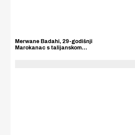
Merwane Badahi, 29-godišnji
Marokanac s talijanskom
putovnicom i bogatim iskustvom u
talijanskom futsalu, novi je igrač
MNK „Crnica”