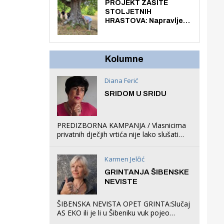
knjiga na kućnu adresu
PROJEKT ZAŠITE
električnim biciklom.
STOLJETNIH
HRASTOVA: Napravljen
prvi stručni pregled
hrastova na lokaciji
Zmajevac
Kolumne
Diana Ferić
SRIDOM U SRIDU
PREDIZBORNA KAMPANJA / Vlasnicima
privatnih dječjih vrtića nije lako slušati
Restovićeva obećanja jer ispada da to
što oni rade u Šibeniku ne postoji
Karmen Jelčić
GRINTANJA ŠIBENSKE
NEVISTE
ŠIBENSKA NEVISTA OPET GRINTA:Slučaj
AS EKO ili je li u Šibeniku vuk pojeo
magare, a profit ljubav prema