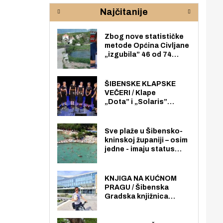
rijeke Krke
sud
Najčitanije
pod
zaj
Zbog nove statističke
metode Općina Civljane
„izgubila” 46 od 74
zaposlenika. Do sada je
imala više zaposlenika
nego radno sposobnih
ŠIBENSKE KLAPSKE
osoba među svojih 170
VEČERI / Klape
stanovnika.
„Dota” i „Solaris”
otvaraju 27. Šibenske
klapske večeri na Maloj
loži
Sve plaže u Šibensko-
kninskoj županiji – osim
jedne - imaju status
javno dostupnog
pomorskog dobra u
općoj upotrebi. Pristup
KNJIGA NA KUĆNOM
je slobodan i besplatan
PRAGU / Šibenska
za sve građane i
Gradska knjižnica
posjetitelje.
„Juraj Šižgorić” uvela
besplatnu dostavu