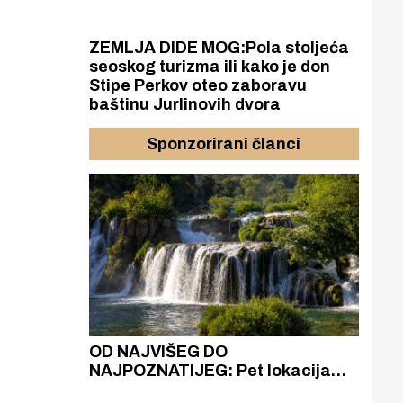
ZEMLJA DIDE MOG:Pola stoljeća
seoskog turizma ili kako je don
Stipe Perkov oteo zaboravu
baštinu Jurlinovih dvora
Sponzorirani članci
azak
OD NAJVIŠEG DO
ZA
zgrađeno
NAJPOZNATIJEG: Pet lokacija
AKA
ru
koje otkrivaju različitost slapova
isku