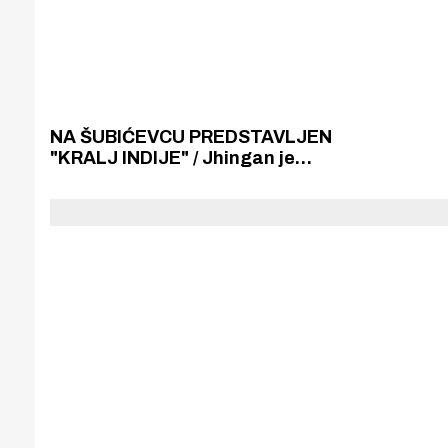
NA ŠUBIĆEVCU PREDSTAVLJEN
"KRALJ INDIJE" / Jhingan je
uvjeren da je njegov dolazak u
HNK Šibenik dobar i za klub i za
njega osobno