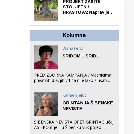
knjiga na kućnu adresu
PROJEKT ZAŠITE
električnim biciklom.
STOLJETNIH
HRASTOVA: Napravljen
prvi stručni pregled
hrastova na lokaciji
Zmajevac
Kolumne
Diana Ferić
SRIDOM U SRIDU
PREDIZBORNA KAMPANJA / Vlasnicima
privatnih dječjih vrtića nije lako slušati
Restovićeva obećanja jer ispada da to
što oni rade u Šibeniku ne postoji
Karmen Jelčić
GRINTANJA ŠIBENSKE
NEVISTE
ŠIBENSKA NEVISTA OPET GRINTA:Slučaj
AS EKO ili je li u Šibeniku vuk pojeo
magare, a profit ljubav prema