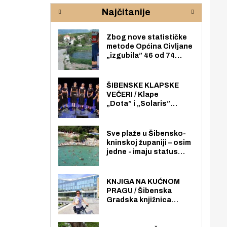
rijeke Krke
sud
Najčitanije
pod
zaj
Zbog nove statističke
metode Općina Civljane
„izgubila” 46 od 74
zaposlenika. Do sada je
imala više zaposlenika
nego radno sposobnih
ŠIBENSKE KLAPSKE
osoba među svojih 170
VEČERI / Klape
stanovnika.
„Dota” i „Solaris”
otvaraju 27. Šibenske
klapske večeri na Maloj
loži
Sve plaže u Šibensko-
kninskoj županiji – osim
jedne - imaju status
javno dostupnog
pomorskog dobra u
općoj upotrebi. Pristup
KNJIGA NA KUĆNOM
je slobodan i besplatan
PRAGU / Šibenska
za sve građane i
Gradska knjižnica
posjetitelje.
„Juraj Šižgorić” uvela
besplatnu dostavu