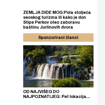
ZEMLJA DIDE MOG:Pola stoljeća
seoskog turizma ili kako je don
Stipe Perkov oteo zaboravu
baštinu Jurlinovih dvora
Sponzorirani članci
azak
OD NAJVIŠEG DO
ZA
zgrađeno
NAJPOZNATIJEG: Pet lokacija
AKA
ru
koje otkrivaju različitost slapova
isku