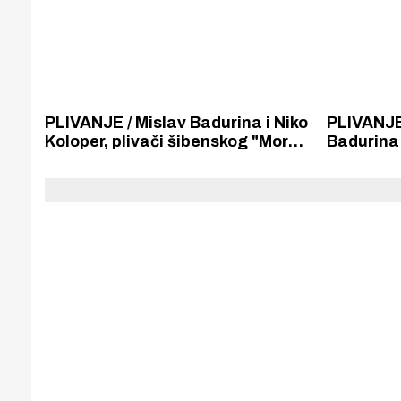
PLIVANJE / Mislav Badurina i Niko
PLIVANJE 
Koloper, plivači šibenskog "Mora"
Badurina 
na Korkyra mitingu isplivali dva
m prsno i
zlata, tri srebra i broncu.
međunar
mitingu K