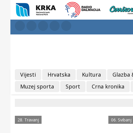
Vijesti
Hrvatska
Kultura
Glazba 
Muzej sporta
Sport
Crna kronika
28. Travanj
06. Svibanj