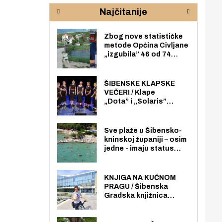
rijeke Krke
sud
Najčitanije
pod
zaj
Zbog nove statističke
metode Općina Civljane
„izgubila” 46 od 74
zaposlenika. Do sada je
imala više zaposlenika
nego radno sposobnih
ŠIBENSKE KLAPSKE
osoba među svojih 170
VEČERI / Klape
stanovnika.
„Dota” i „Solaris”
otvaraju 27. Šibenske
klapske večeri na Maloj
loži
Sve plaže u Šibensko-
kninskoj županiji – osim
jedne - imaju status
javno dostupnog
pomorskog dobra u
općoj upotrebi. Pristup
KNJIGA NA KUĆNOM
je slobodan i besplatan
PRAGU / Šibenska
za sve građane i
Gradska knjižnica
posjetitelje.
„Juraj Šižgorić” uvela
besplatnu dostavu