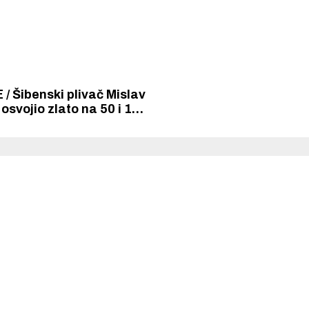
/ Šibenski plivač Mislav
osvojio zlato na 50 i 100
 100 m mješovito na
odnom plivačkom
orkyira