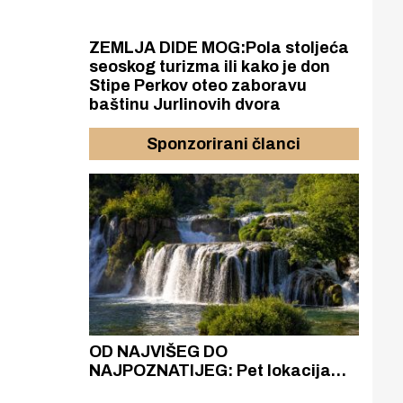
ZEMLJA DIDE MOG:Pola stoljeća
seoskog turizma ili kako je don
Stipe Perkov oteo zaboravu
baštinu Jurlinovih dvora
Sponzorirani članci
azak
OD NAJVIŠEG DO
ZA
zgrađeno
NAJPOZNATIJEG: Pet lokacija
AKA
ru
koje otkrivaju različitost slapova
isku