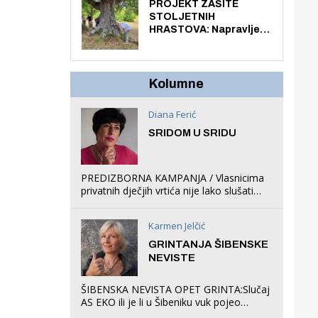
knjiga na kućnu adresu
PROJEKT ZAŠITE
električnim biciklom.
STOLJETNIH
HRASTOVA: Napravljen
prvi stručni pregled
hrastova na lokaciji
Zmajevac
Kolumne
Diana Ferić
SRIDOM U SRIDU
PREDIZBORNA KAMPANJA / Vlasnicima
privatnih dječjih vrtića nije lako slušati
Restovićeva obećanja jer ispada da to
što oni rade u Šibeniku ne postoji
Karmen Jelčić
GRINTANJA ŠIBENSKE
NEVISTE
ŠIBENSKA NEVISTA OPET GRINTA:Slučaj
AS EKO ili je li u Šibeniku vuk pojeo
magare, a profit ljubav prema