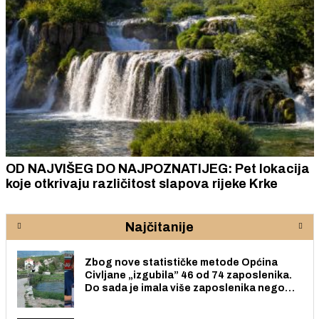
OD NAJVIŠEG DO NAJPOZNATIJEG: Pet lokacija
koje otkrivaju različitost slapova rijeke Krke
Najčitanije
Zbog nove statističke metode Općina
Civljane „izgubila” 46 od 74 zaposlenika.
Do sada je imala više zaposlenika nego
radno sposobnih osoba među svojih 170
stanovnika.