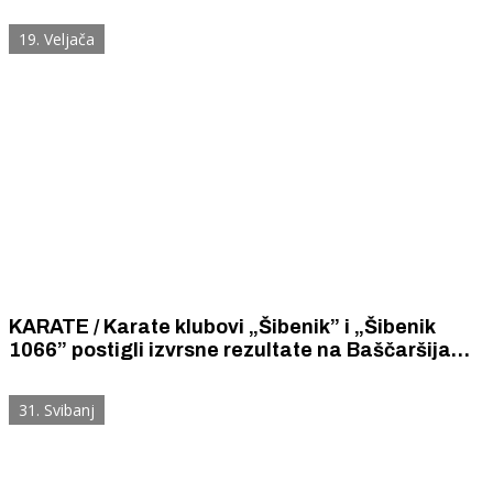
medalja
19. Veljača
KARATE / Karate klubovi „Šibenik” i „Šibenik
1066” postigli izvrsne rezultate na Baščaršija
kupu u Sarajevu.
31. Svibanj