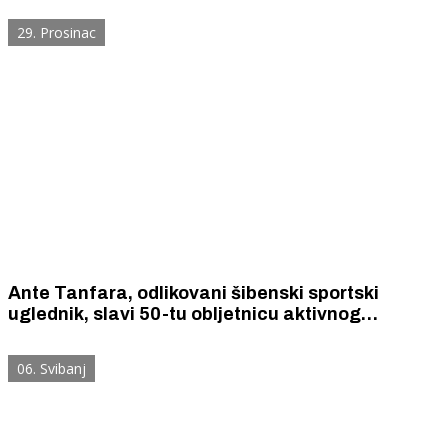
šibensko-kninskih karate klubova.
29. Prosinac
Ante Tanfara, odlikovani šibenski sportski
uglednik, slavi 50-tu obljetnicu aktivnog
bavljenja sportom.
06. Svibanj