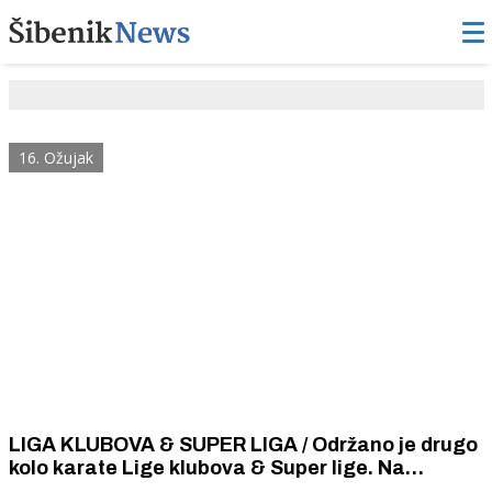
16. Ožujak
LIGA KLUBOVA & SUPER LIGA / Održano je drugo
kolo karate Lige klubova & Super lige. Na
borilište izašlo 120 karatašica i karataša iz 5