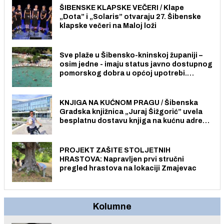
ŠIBENSKE KLAPSKE VEČERI / Klape
„Dota” i „Solaris” otvaraju 27. Šibenske
klapske večeri na Maloj loži
Sve plaže u Šibensko-kninskoj županiji –
osim jedne - imaju status javno dostupnog
pomorskog dobra u općoj upotrebi.
Pristup je slobodan i besplatan za sve
građane i posjetitelje.
KNJIGA NA KUĆNOM PRAGU / Šibenska
Gradska knjižnica „Juraj Šižgorić” uvela
besplatnu dostavu knjiga na kućnu adresu
električnim biciklom.
PROJEKT ZAŠITE STOLJETNIH
HRASTOVA: Napravljen prvi stručni
pregled hrastova na lokaciji Zmajevac
Kolumne