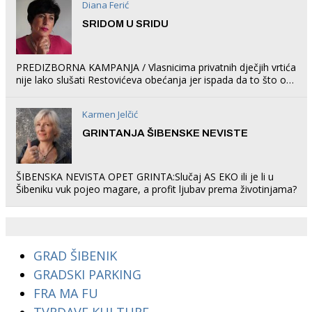
Diana Ferić
SRIDOM U SRIDU
PREDIZBORNA KAMPANJA / Vlasnicima privatnih dječjih vrtića
nije lako slušati Restovićeva obećanja jer ispada da to što oni
rade u Šibeniku ne postoji
Karmen Jelčić
GRINTANJA ŠIBENSKE NEVISTE
ŠIBENSKA NEVISTA OPET GRINTA:Slučaj AS EKO ili je li u
Šibeniku vuk pojeo magare, a profit ljubav prema životinjama?
GRAD ŠIBENIK
GRADSKI PARKING
FRA MA FU