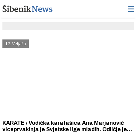
17. Veljača
KARATE / Vodička karatašica Ana Marjanović
viceprvakinja je Svjetske lige mladih. Odličje je
osvojila na najvećem svjetskom natjecanju