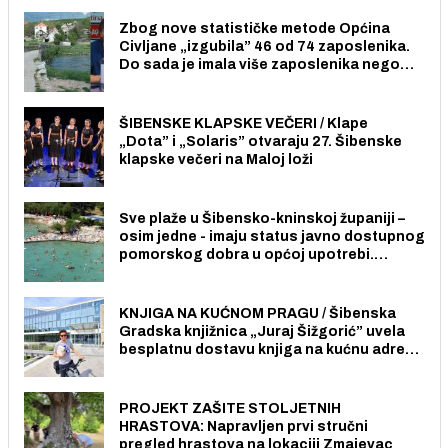
Zbog nove statističke metode Općina
Civljane „izgubila” 46 od 74 zaposlenika.
Do sada je imala više zaposlenika nego
radno sposobnih osoba među svojih 170
stanovnika.
ŠIBENSKE KLAPSKE VEČERI / Klape
„Dota” i „Solaris” otvaraju 27. Šibenske
klapske večeri na Maloj loži
Sve plaže u Šibensko-kninskoj županiji –
osim jedne - imaju status javno dostupnog
pomorskog dobra u općoj upotrebi.
Pristup je slobodan i besplatan za sve
građane i posjetitelje.
KNJIGA NA KUĆNOM PRAGU / Šibenska
Gradska knjižnica „Juraj Šižgorić” uvela
besplatnu dostavu knjiga na kućnu adresu
električnim biciklom.
PROJEKT ZAŠITE STOLJETNIH
HRASTOVA: Napravljen prvi stručni
pregled hrastova na lokaciji Zmajevac