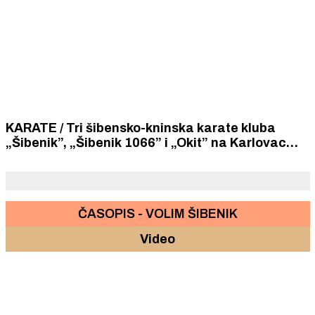
KARATE / Tri šibensko-kninska karate kluba
„Šibenik”, „Šibenik 1066” i „Okit” na Karlovac
Open turniru osvojila 19 medalja
ČASOPIS - VOLIM ŠIBENIK
Video