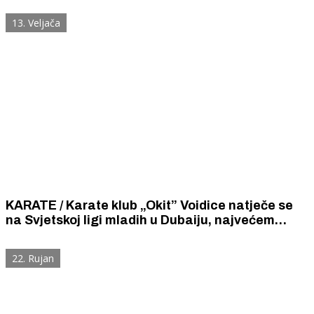
mladih karatašica i karataša .
13. Veljača
KARATE / Karate klub „Okit” Voidice natječe se
na Svjetskoj ligi mladih u Dubaiju, najvećem
svjetskom karate natjecanju mladih karataša, u
konkurenciji 2300 natjecatelja iz 93 države
22. Rujan