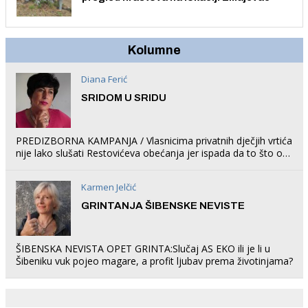
Kolumne
Diana Ferić
SRIDOM U SRIDU
PREDIZBORNA KAMPANJA / Vlasnicima privatnih dječjih vrtića
nije lako slušati Restovićeva obećanja jer ispada da to što oni
rade u Šibeniku ne postoji
Karmen Jelčić
GRINTANJA ŠIBENSKE NEVISTE
ŠIBENSKA NEVISTA OPET GRINTA:Slučaj AS EKO ili je li u
Šibeniku vuk pojeo magare, a profit ljubav prema životinjama?