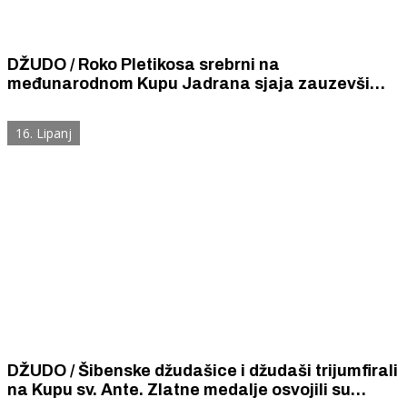
DŽUDO / Roko Pletikosa srebrni na
međunarodnom Kupu Jadrana sjaja zauzevši
drugo mjesto u svojoj kategoriji.
16. Lipanj
DŽUDO / Šibenske džudašice i džudaši trijumfirali
na Kupu sv. Ante. Zlatne medalje osvojili su