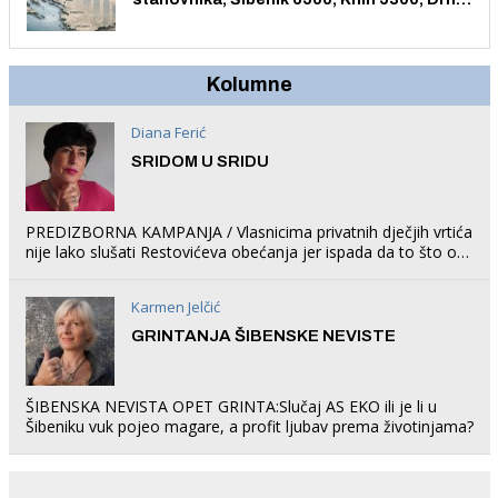
1758, Skradin 625, Vodice 275...
Kolumne
Diana Ferić
SRIDOM U SRIDU
PREDIZBORNA KAMPANJA / Vlasnicima privatnih dječjih vrtića
nije lako slušati Restovićeva obećanja jer ispada da to što oni
rade u Šibeniku ne postoji
Karmen Jelčić
GRINTANJA ŠIBENSKE NEVISTE
ŠIBENSKA NEVISTA OPET GRINTA:Slučaj AS EKO ili je li u
Šibeniku vuk pojeo magare, a profit ljubav prema životinjama?