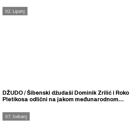
Šimun Mikulandra, Dominik Zrilić i Vito Copić.
02. Lipanj
DŽUDO / Šibenski džudaši Dominik Zrilić i Roko
Pletikosa odlični na jakom međunarodnom
turniru Salona Open.
07. Svibanj