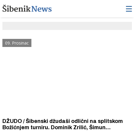
09. Prosinac
DŽUDO / Šibenski džudaši odlični na splitskom
Božićnjem turniru. Dominik Zrilić, Šimun
Mikulandra i Roko Pletikosa osvoji odličja.