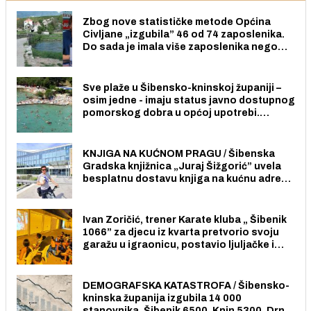
Zbog nove statističke metode Općina
Civljane „izgubila” 46 od 74 zaposlenika.
Do sada je imala više zaposlenika nego
radno sposobnih osoba među svojih 170
stanovnika.
Sve plaže u Šibensko-kninskoj županiji –
osim jedne - imaju status javno dostupnog
pomorskog dobra u općoj upotrebi.
Pristup je slobodan i besplatan za sve
građane i posjetitelje.
KNJIGA NA KUĆNOM PRAGU / Šibenska
Gradska knjižnica „Juraj Šižgorić” uvela
besplatnu dostavu knjiga na kućnu adresu
električnim biciklom.
Ivan Zoričić, trener Karate kluba „ Šibenik
1066” za djecu iz kvarta pretvorio svoju
garažu u igraonicu, postavio ljuljačke i
trampolin i organizirao dječje ljetno kino.
DEMOGRAFSKA KATASTROFA / Šibensko-
kninska županija izgubila 14 000
stanovnika, Šibenik 6500, Knin 5300, Drniš