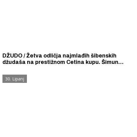
DŽUDO / Žetva odličja najmlađih šibenskih
džudaša na prestižnom Cetina kupu. Šimun
Mikulandra zlatni u uzrastu do 12 godina.
30. Lipanj