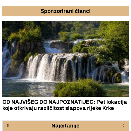
Sponzorirani članci
OD NAJVIŠEG DO NAJPOZNATIJEG: Pet lokacija
koje otkrivaju različitost slapova rijeke Krke
Najčitanije