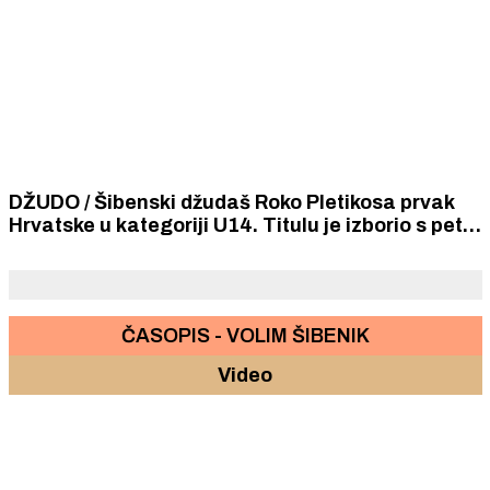
DŽUDO / Šibenski džudaš Roko Pletikosa prvak
Hrvatske u kategoriji U14. Titulu je izborio s pet
pobjeda.
ČASOPIS - VOLIM ŠIBENIK
Video