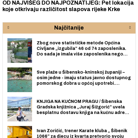
OD NAJVIŠEG DO NAJPOZNATIJEG: Pet lokacija
koje otkrivaju različitost slapova rijeke Krke
Najčitanije
Zbog nove statističke metode Općina
Civljane „izgubila” 46 od 74 zaposlenika.
Do sada je imala više zaposlenika nego
radno sposobnih osoba među svojih 170
stanovnika.
Sve plaže u Šibensko-kninskoj županiji –
osim jedne - imaju status javno dostupnog
pomorskog dobra u općoj upotrebi.
Pristup je slobodan i besplatan za sve
građane i posjetitelje.
KNJIGA NA KUĆNOM PRAGU / Šibenska
Gradska knjižnica „Juraj Šižgorić” uvela
besplatnu dostavu knjiga na kućnu adresu
električnim biciklom.
Ivan Zoričić, trener Karate kluba „ Šibenik
1066” za djecu iz kvarta pretvorio svoju