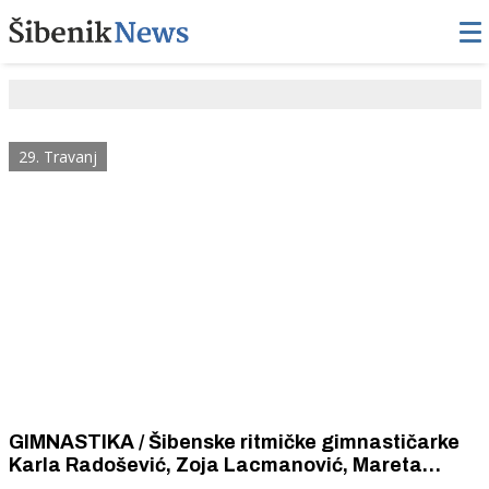
29. Travanj
GIMNASTIKA / Šibenske ritmičke gimnastičarke
Karla Radošević, Zoja Lacmanović, Mareta
Milošević, Ines Chiara Pulić i Laura Jurić srebrne