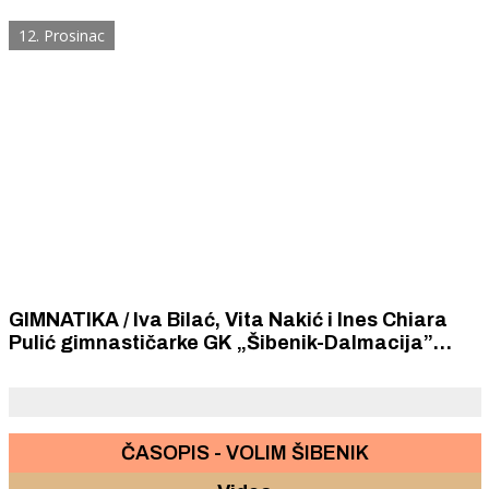
na međunarodnom Leda cupu
12. Prosinac
GIMNATIKA / Iva Bilać, Vita Nakić i Ines Chiara
Pulić gimnastičarke GK „Šibenik-Dalmacija”
srebrne na prestižnom međunarodnom New
Years Cupu Moste u Ljubljani
ČASOPIS - VOLIM ŠIBENIK