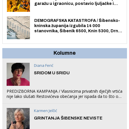
garažu u igraonicu, postavio ljuljačke i
trampolin i organizirao dječje ljetno kino.
DEMOGRAFSKA KATASTROFA / Šibensko-
kninska županija izgubila 14 000
stanovnika, Šibenik 6500, Knin 5300, Drniš
1758, Skradin 625, Vodice 275...
Kolumne
Diana Ferić
SRIDOM U SRIDU
PREDIZBORNA KAMPANJA / Vlasnicima privatnih dječjih vrtića
nije lako slušati Restovićeva obećanja jer ispada da to što oni
rade u Šibeniku ne postoji
Karmen Jelčić
GRINTANJA ŠIBENSKE NEVISTE